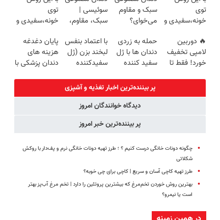
روزه ساخت!
سبک و مقاوم |
360°و سازگار با
پرداخت
توی
سبک و مقاوم
سوئیسی |
توی
پرداخت قسطی
اندروید و ios
اقساطی 💳 📍
خونه،سفیدی و
می‌خوای؟
سبک، مقاوم،
خونه،سفیدی و
تهران
زیبایی دندوناتو
پرداخت
طبیعی! ویزیت
زیبایی دندوناتو
🔥 دوربین
حمله به زردی
با اعتماد بنفس
پایان دغدغه
برگردون
اقساطی هم
رایگان+پرداخت
برگردون(40%off)
لامپی تخفیف
دندان ها با ژل
لبخند بزن (ژل
هزینه های
(40%off)
داریم!😍 | 📍
اقساطی😍
خورد! فقط تا
سفید کننده
سفیدکننده
دندان پزشکی با
تهران
آخر امروز 🔥
دندان!
دندان40%تخفیف)
پک سفید
خرید40%تخفیف
کننده خانگی
پر بیننده‌ترین اخبار تغذیه و آشپزی
دیدگاه خوانندگان امروز
پر بیننده‌ترین خبر امروز
چگونه دونات خانگی درست کنیم ؟ ؛ طرز تهیه دونات خانگی نرم و پف‌دار با روکش
شکلاتی
طرز تهیه کاچی آسان و سریع | کاچی برای چی خوبه؟
بهترین روش خوردن تخم‌مرغ که بیشترین پروتئین را دارد | تخم مرغ آب‌پز بهتر
است یا نیمرو؟
در همین زمینه