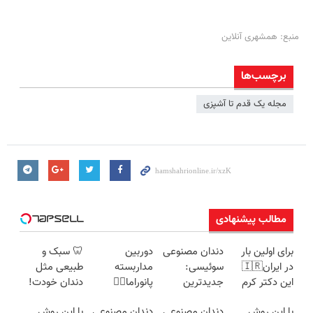
منبع: همشهری آنلاین
برچسب‌ها
مجله یک قدم تا آشپزی
مطالب پیشنهادی
برای اولین بار
دندان مصنوعی
دوربین
🦷 سبک و
در ایران🇮🇷
سوئیسی:
مداربسته
طبیعی مثل
این دکتر کرم
جدیدترین
پانوراما👈🏻
دندان خودت!
ترمیم کننده 23
فناوری اروپا،
قابلیت چرخش
نصب آسان و
با این روش
دندان مصنوعی
دندان مصنوعی
با این روش