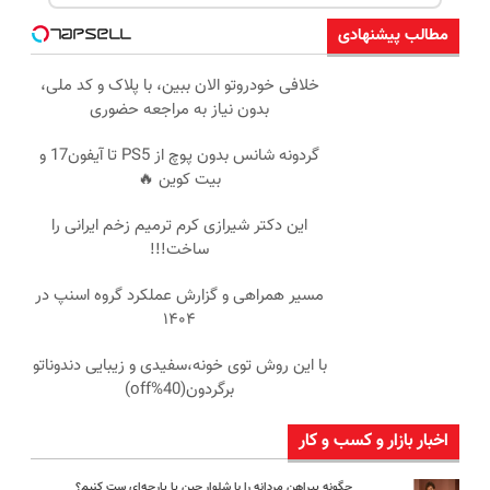
مطالب پیشنهادی
خلافی خودروتو الان ببین، با پلاک و کد ملی،
بدون نیاز به مراجعه حضوری
گردونه شانس بدون پوچ از PS5 تا آیفون17 و
بیت کوین 🔥
این دکتر شیرازی کرم ترمیم زخم ایرانی را
ساخت!!!
مسیر همراهی و گزارش عملکرد گروه اسنپ در
۱۴۰۴
با این روش توی خونه،سفیدی و زیبایی دندوناتو
برگردون(40%off)
اخبار بازار و کسب و کار
چگونه پیراهن مردانه را با شلوار جین یا پارچه‌ای ست کنیم؟