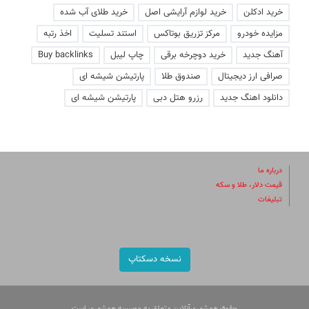
خرید ادکلن
خرید لوازم آرایشی اصل
خرید طلای آب شده
مزایده خودرو
مرکز تزریق بوتاکس
استند تسلیت
اخذ رتبه
آهنگ جدید
خرید دوچرخه برقی
چاپ لیبل
Buy backlinks
صرافی ارز دیجیتال
صندوق طلا
پارتیشن شیشه ای
دانلود اهنگ جدید
رزرو هتل دبی
پارتیشن شیشه ای
درباره ما
قیمت دلار، طلا و سکه
تبلیغات
نسخه دسکتاپ
حقوق همشهری‌آنلاین متعلق به موسسه همشهری است