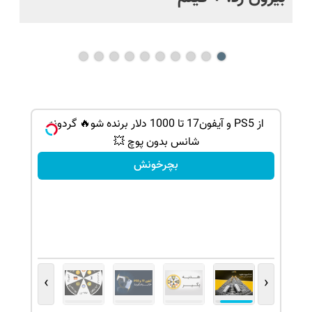
بر 🎮😍📱 | بازی
از PS5 و آیفون17 تا 1000 دلار برنده شو🔥 گردونه
شانس بدون پوچ 💥
بچرخونش
›
‹