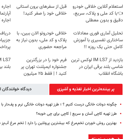
استعلام آنلاین خلافی خودرو
قبل از سفرهای برون استانی
اجاره‌
👈با کد ملی و پلاک، سریع،
خلافی خود را صفر کنید!
دقیق و بدون معطلی
اجاره 
تحلیل آماری فوری معادلات
خلافی خودروتو الان ببین، با
ساختاری تفسیری با آموزش
پلاک و کد ملی، بدون نیاز به
جزییات
کامل حتی یک روزه !!
مراجعه حضوری
پرداخ
بازدید از IM LS7 لوکس ترین
فرم خود را در بزرگترین
شاسی بلند برقی ایران در
جشنواره ایمپلنت تهران پر
بلند ب
باشگاه انقلاب
کنید ! | فقط ۲۵ میلیون
پر بیننده‌ترین اخبار تغذیه و آشپزی
دیدگاه خوانندگان ا
چگونه دونات خانگی درست کنیم ؟ ؛ طرز تهیه دونات خانگی نرم و پف‌دار ب
طرز تهیه کاچی آسان و سریع | کاچی برای چی خوبه؟
بهترین روش خوردن تخم‌مرغ که بیشترین پروتئین را دارد | تخم مرغ آب‌پز ب