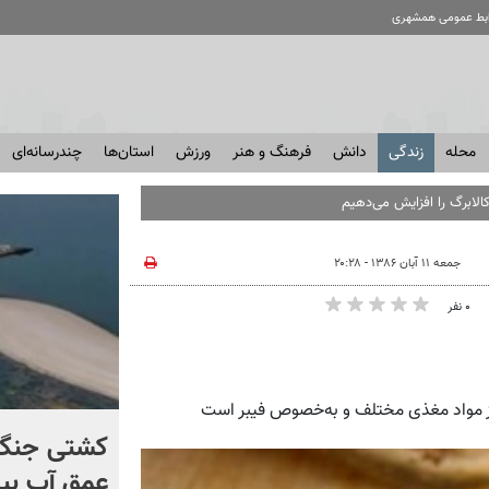
ابط عمومی همشهری
محله
زندگی
دانش
فرهنگ و هنر
ورزش
استان‌ها
چندرسانه‌ای
الابرگ را افزایش می‌دهیم
جمعه ۱۱ آبان ۱۳۸۶ - ۲۰:۲۸
۰ نفر
از مواد مغذی مختلف و به‌خصوص فیبر است
کنترل اوضاع از دست ترامپ
کشتی‌ جنگ 
خارج شد...
عمق آب بیر