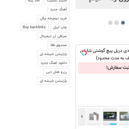
استند تسلیت
اخذ رتبه
عاشقانه با یک زن
آهنگ جدید
خرید دوچرخه برقی
چاپ لیبل
Buy backlinks
صرافی ارز دیجیتال
صندوق طلا
عه 47 عددی دریل پیچ گوشتی شارژی
پارتیشن شیشه ای
ف به مدت محدود)
دانلود اهنگ جدید
بت سفارش!
رزرو هتل دبی
پارتیشن شیشه ای
›