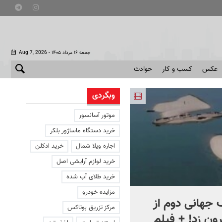
- جمعه ۱۶ مرداد ۱۴۰۵
Aug 7, 2026
عکس
کسب و کار
حوادث
وبگردی
موتور آسانسور
خرید دستگاه ماساژور بلکر
اجاره ویلا شمال
خرید ادکلن
خرید لوازم آرایشی اصل
خرید طلای آب شده
مزایده خودرو
جهانی دوم از
افشای اطلاعات برای ترور
مرکز تزریق بوتاکس
ون زد! + فیلم
بارون ترامپ | ماجرای قرار