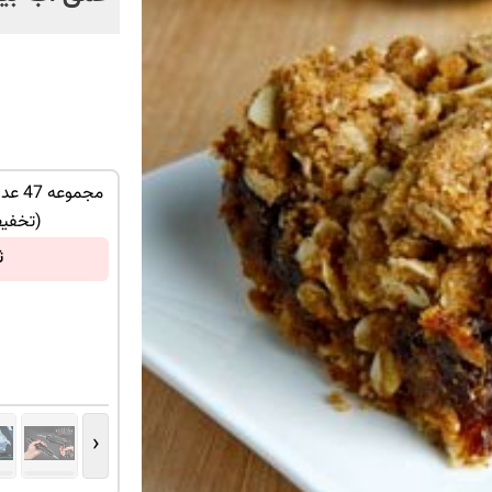
 ترین شاسی بلند
IM LS7 لوکس ترین شاسی بلند برقی ایران
مجمو
لاب
(تخفی
ثبت درخواست
ث
‹