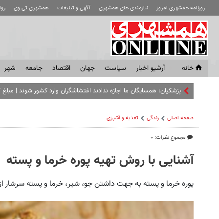
روزنامه همشهری امروز
نیازمندی های همشهری
آگهی و تبلیغات
همشهری تی وی
رو
خانه
آرشیو اخبار
سياست
جهان
اقتصاد
جامعه
شهر
پزشکیان: همسایگان ما اجازه ندادند اغتشاشگران وارد کشور شوند | مبلغ ک
صفحه اصلی
زندگی
تغذیه و آشپزی
مجموع نظرات: ۰
آشنایی با روش تهیه پوره خرما و پسته
پوره خرما و پسته به جهت داشتن جو، شیر، خرما و پسته سرشار 