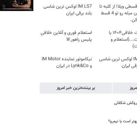
 قسطی ویلا! از کلبه تا
IM LS7 لوکس ترین شاسی
آپارتمان مبله رو تو 4 قسط
بلند برقی ایران
کن.
دریافت خلافی۱۴۰۴ با
استعلام فوری و آنلاین خلافی
...(استعلام و
پلیس راهور🚨
ت)
IM LS7 لوکس ترین شاسی
نیکاموتور نماینده IM Motor
رقی ایران
و Lynk&Co در ایران
مروز
پر بیننده‌ترین خبر امروز
ا روکش شکلاتی
هتر است یا نیمرو؟