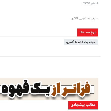
کد خبر
35599
منبع: همشهری آنلاین
برچسب‌ها
مجله یک قدم تا آشپزی
مطالب پیشنهادی