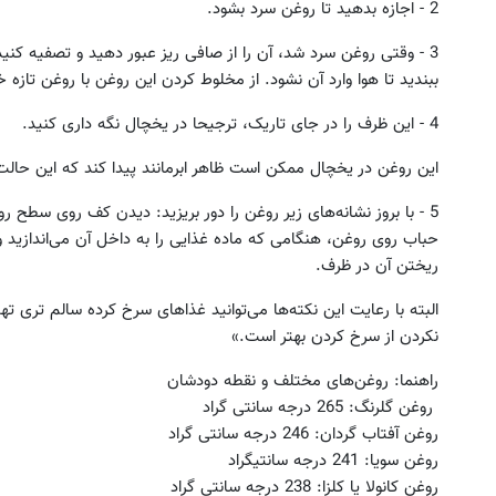
2 - اجازه بدهید تا روغن سرد بشود.
3 - وقتی روغن سرد شد، آن را از صافی ریز عبور دهید و تصفیه کن
ببندید تا هوا وارد آن نشود. از مخلوط کردن این روغن با روغن تازه خ
4 - این ظرف را در جای تاریک، ترجیحا در یخچال نگه داری کنید.
این روغن در یخچال ممکن است ظاهر ابرمانند پیدا کند که این حالت 
5 - با بروز نشانه‌های زیر روغن را دور بریزید: دیدن کف روی سط
حباب روی روغن، هنگامی که ماده غذایی را به داخل آن می‌اندازید و
ریختن آن در ظرف.
البته با رعایت این نکته‌ها می‌توانید غذاهای سرخ کرده سالم تری ت
نکردن از سرخ کردن بهتر است.»
راهنما: روغن‌های مختلف و نقطه دودشان
روغن گلرنگ: 265 درجه سانتی گراد
روغن آفتاب ‌گردان: 246 درجه سانتی گراد
روغن سویا: 241 درجه سانتیگراد
روغن کانولا یا کلزا: 238 درجه سانتی گراد