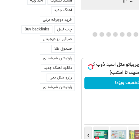
استند تسلیت
اخذ رتبه
آهنگ جدید
خرید دوچرخه برقی
چاپ لیبل
Buy backlinks
صرافی ارز دیجیتال
صندوق طلا
پارتیشن شیشه ای
چربیاتو مثل اسید ذوب کن
دانلود اهنگ جدید
فیف تا امشب)
رزرو هتل دبی
خفیف ویژه!
پارتیشن شیشه ای
›