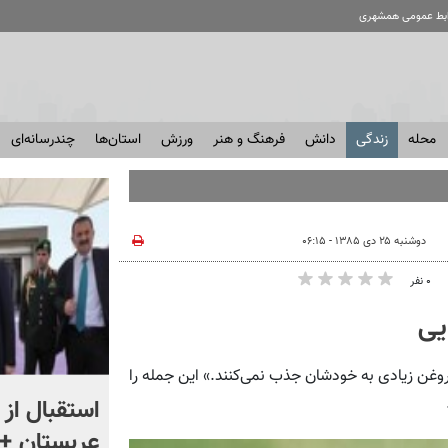
ابط عمومی همشهری
محله
زندگی
دانش
فرهنگ و هنر
ورزش
استان‌ها
چندرسانه‌ای
دوشنبه ۲۵ دی ۱۳۸۵ - ۰۶:۱۵
۰ نفر
یی
وغن زیادی به خودشان جذب نمی‌کنند.» این جمله را
«اقتصاد را فدای انتقام نکنید»
استقبال از 
؛ واکنش مردم را ببینید
عربستان + 