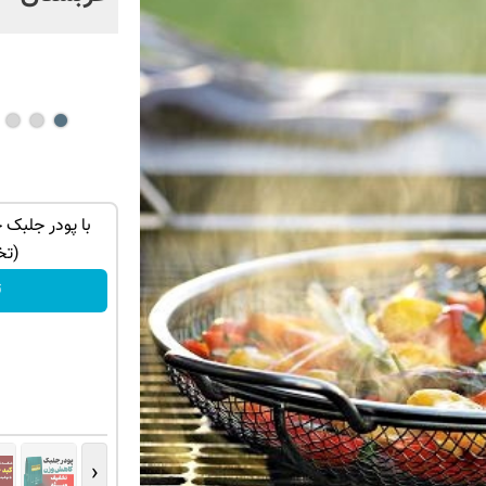
 با تخفیف
برای ریزش موهات فقط یک راه حل داری!
با پودر جلبک 
شامپو جبلک با 45% تخفیف
(تخ
تخفیف ویژه!
ت
‹