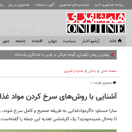
روزنامه همشهری امروز
نیازمندی های همشهری
آگهی و تبلیغات
همشهری تی وی
رو
خانه
آرشیو اخبار
سياست
جهان
اقتصاد
جامعه
شهر
بهترین روش نگهداری گوجه فرنگی در فریزر با ماندگاری یک‌ساله
صفحه اصلی
زندگی
تغذیه و آشپزی
مجموع نظرات: ۰
آشنایی با روش‌های سرخ کردن مواد غذا
سارا حسنلو: «اگرموادغذایی به طریقه صحیح و کامل سرخ شوند، ر
تا به‌حال شنیده‌بودید؟ یک کارشناس تغذیه این جمله را گفته‌است.