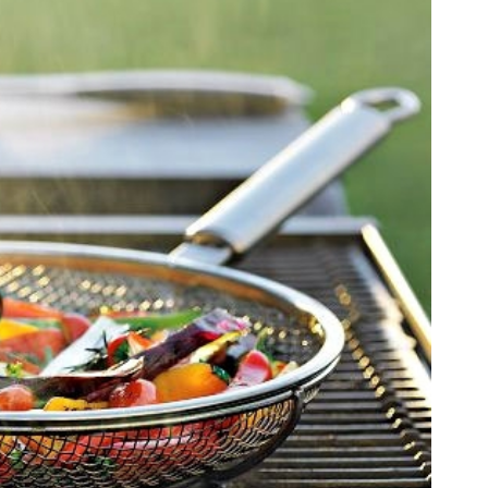
با پودر جلبک بدون جراحی لاغر شو!
دمنوش معجزه آسای پاکسازی کبد
ویژه
خرید محصول
خرید محصول