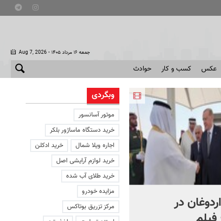
- جمعه ۱۶ مرداد ۱۴۰۵
Aug 7, 2026
عکس
کسب و کار
حوادث
وبگردی
موتور آسانسور
خرید دستگاه ماساژور بلکر
اجاره ویلا شمال
خرید ادکلن
خرید لوازم آرایشی اصل
خرید طلای آب شده
مزایده خودرو
اردوغان در
شادمهر عقیلی قطعه «گل
مرکز تزریق بوتاکس
فیلم
یاس» را بازخوانی کرد | ببینی