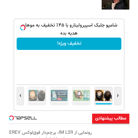
بک!
شامپو جلبک اسپیرولینارو با ۴۵٪ تخفیف به موهات
هدیه بده
تخفیف ویژه!
›
‹
مطالب پیشنهادی
رونمایی از IM LS9، پرچم‌دار فوق‌لوکس EREV