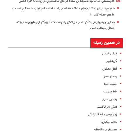
«دوستعلی خان، نوۀ ناصرالدین شاه» در حال ماهیگیری در رودخانۀ لار | عکس
نتانیاهو: ایران به کشورهای منطقه حمله می‌کند، اما به اسرائیل نه؛ ممکن است به
ما هم حمله کند ...!
به این پرسپولیسی تذکر دادم ادبیاتش را درست کند | بزرگتر از رضاییان هم رفته
اتفاقی نیفتاده است
در همین زمینه
قبض خیس
گربه‌شور
قفلِ معقول
بعد از سفر
حبیبِ خدا
خط سرعت
بد بوی سیار
آتش ‌زیرخاکستر
زیرنویس دائم تبلیغاتی
کدام چکش؟
همسفر بی‌ملاحظه