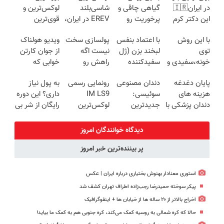
در ایران🇮🇷
گیاهی چاقی و
شاسی‌بلند
لوکس‌ترین و
این دکتر کرم
پرخوریت رو
EREV در ایران،
قوی‌ترین
ترمیم کننده 23
شکست بده
توسط نیکا
شاسی بلند
با این روش
با اعتماد بنفس
پولسازی سخت
ویدیو هولناک
روزه ساخت!
موتور رونمایی
EREV در در
توی
لبخند بزن (ژل
نیست اگه
از جوان کارتن
شد!
ایران رونمایی
خونه،سفیدی و
سفیدکننده
راهش رو
خوابی که
شد
زیبایی دندوناتو
دندان40%تخفیف)
بدونی! " دوره
میلیاردر شد.
پایان دغدغه
دندان مصنوعی
رونمایی رسمی
به پول نیاز
برگردون
رایگان "
آموزش رایگان
هزینه های
سوئیسی:
IM LS9
داری؟ این دوره
(40%off)
دندان پزشکی با
جدیدترین
لوکس‌ترین
رایگان از شر بی
پک سفید
فناوری اروپا،
EREV در ایران
پولی خلاصت
کننده خانگی
سبک و مقاوم |
میکنه
دیدگاه خوانندگان امروز
پرداخت قسطی
پر بیننده‌ترین خبر امروز
استوری معنادار بهنوش بختیاری درباره ایران | عکس
پیکر سوخته حمیدرضا رجب‌زاده اطراف تهران کشف شد
اخراج بالاتر از ۲۰ ساله ها از خیابان ها + اینفوگرافیک
حالا که کره شمالی به روسیه کمک می‌کند، کره جنوبی هم به کمک ما بیاید!