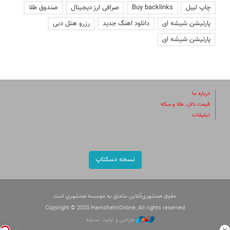
چاپ لیبل
Buy backlinks
صرافی ارز دیجیتال
صندوق طلا
پارتیشن شیشه ای
دانلود اهنگ جدید
رزرو هتل دبی
پارتیشن شیشه ای
درباره ما
قیمت دلار، طلا و سکه
تبلیغات
نسخه دسکتاپ
حقوق همشهری‌آنلاین متعلق به موسسه همشهری است
Copyright © 2020 HamshahriOnline, All rights reserved
طراحی و تولید: نستوه