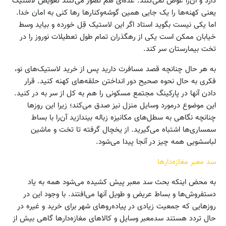
دارد و آن‌را عوض نمی‌کنند. عده‌ای هم تصور می‌کنند تعویض لاستیک
یعنی کهنه‌ها را یک جایی همین گوشه‌وکنار‌ها رها کنی به امان خدا.
اما یکی نیست بگوید استاد اگر این لاستیک قِل خورده و بیاید وسط
خیابان ممکن است یکی از رهگذران تمام طول تعطیلات نوروز را در
تخت بیمارستان سر کند.
به هر حال چنانچه قصد مسافرت دارید پس از خرید لاستیک‌های نو،
فکری به حال نحوه صحیح دور انداختن حلقه‌های کهنه کنید. قرار
دادن آنها در پارکینگ مجتمع مسکونی را هم به کل از سر به در کنید.
این موضوع درمورد وسایل منزل نیز صدق می‌کند؛ زیرا این روز‌ها
چنانچه نگاهی به سطل‌های مکانیزه زباله بیندازید آن‌را با بساط
سمساری‌ها اشتباه می‌گیرید. از یخچال گرفته تا تخت و ماشین
لباسشویی همه چیز در آنجا پیدا می‌شود.
سد معبر مغازه‌دار‌ها
به محض اینکه بحث سد معبر پیش کشیده می‌شود همه به یاد
دستفروش‌ها و بساط عریض و طویل آنها می‌افتند. با وجود این در
روز‌هایی که جمعیت زیادی در پیاده‌رو‌های شهر برای خرید و غیره در
حال تردد هستند سدمعبر وسایل و کالاهای مغازه‌دار‌ها گاهی بیش از