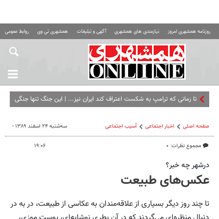
روزنامه همشهری امروز
نیازمندی های همشهری
آگهی و تبلیغات
همشهری تی وی
روابط عمومی ه
تا زمانی که ترامپ به شکست اعتراف کند ایران نیز... | این جنگ تنها جنگی
است که آمریکا شکستش را می‌پذیرد
صفحه اصلی
اخبار اجتماعی
آسیب اجتماعی
سه‌شنبه ۲۴ اسفند ۱۳۸۹ -
مجموع نظرات: ۰
۱۹:۰۶
درشهر چه خبر؟
عکس‌های طبیعت
تا چند روز دیگر بسیاری از علاقه‌مندان به عکاسی از طبیعت، در به در
دنبال منظره‌ای می‌گردند که در آن بطری نوشابه‌ای، پوست موزی،