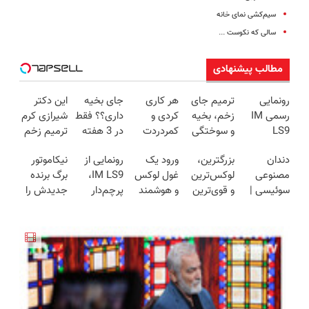
سیم‌کشی نمای خانه
سالی که نکوست ...
مطالب پیشنهادی
رونمایی
ترمیم جای
هر کاری
جای بخیه
این دکتر
رسمی IM
زخم، بخیه
کردی و
داری؟؟ فقط
شیرازی کرم
LS9
و سوختگی
کمردردت
در 3 هفته
ترمیم زخم
لوکس‌ترین
فقط در 3
درمان نشد؟
ترمیمش
ایرانی را
دندان
بزرگترین،
ورود یک
رونمایی از
نیکاموتور
EREV در
هفته!!😍
پر کردن
کن!😍
ساخت!!!
مصنوعی
لوکس‌ترین
غول لوکس
IM LS9،
برگ برنده
ایران
پرسشنامه و
سوئیسی |
و قوی‌ترین
و هوشمند
پرچم‌دار
جدیدش را
دریافت راه
سبک،
شاسی بلند
به ایران، IM
فوق‌لوکس
رو کرد، IM
حل
مقاوم،
EREV در
LS9 رسماً
EREV وارد
LS9 رسماً
طبیعی!
در ایران
رونمایی شد
بازار ایران
وارد بازار
ویزیت
رونمایی شد
شد
ایران شد
رایگان+پرداخت
اقساطی😍