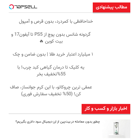
مطالب پیشنهادی
خداحافظی با کمردرد، بدون قرص و آمپول
گردونه شانس بدون پوچ از PS5 تا آیفون17 و
بیت کوین 🔥
۱ میلیارد اعتبار خرید طلا | بدون ضامن و چک
یه کلیک تا درمان گیاهی کبد چرب! با
55%تخفیف بخر
عمقی ترین چروکاتو، با این کرم جوانساز، صاف
کن! (50% تخفیف سفارش فوری)
اخبار بازار و کسب و کار
چطور بدون معامله در بیت‌پین از ارز دیجیتال سود دلاری بگیریم؟