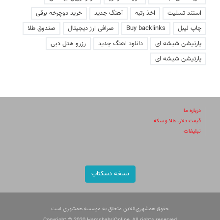
استند تسلیت
اخذ رتبه
آهنگ جدید
خرید دوچرخه برقی
چاپ لیبل
Buy backlinks
صرافی ارز دیجیتال
صندوق طلا
پارتیشن شیشه ای
دانلود اهنگ جدید
رزرو هتل دبی
پارتیشن شیشه ای
درباره ما
قیمت دلار، طلا و سکه
تبلیغات
نسخه دسکتاپ
حقوق همشهری‌آنلاین متعلق به موسسه همشهری است