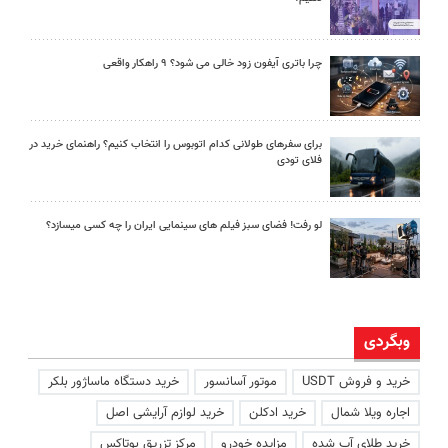
چرا باتری آیفون زود خالی می شود؟ ۹ راهکار واقعی
برای سفرهای طولانی کدام اتوبوس را انتخاب کنیم؟ راهنمای خرید در
فلای تودی
لو رفت! فضای سبز فیلم های سینمایی ایران را چه کسی میسازد؟
وبگردی
خرید و فروش USDT
موتور آسانسور
خرید دستگاه ماساژور بلکر
اجاره ویلا شمال
خرید ادکلن
خرید لوازم آرایشی اصل
خرید طلای آب شده
مزایده خودرو
مرکز تزریق بوتاکس