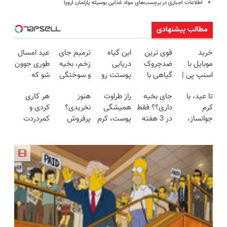
اطلاعات اجباری در برچسب‌های مواد غذایی بوسیله پارلمان اروپا
مطالب پیشنهادی
خرید
قوی ترین
این گیاه
ترمیم جای
عید امسال
موبایل با
ضدچروک
دریایی
زخم، بخیه
طوری جوون
اسنپ پی |
گیاهی با
پوستت رو
و سوختگی
شو که
در ۴ قسط
تخفیف ویژه
طوری صاف
فقط در 3
هیچکس
تا عید، با
جای بخیه
راز طراوت
هنوز
هر کاری
بدون سود و
فقط تا
میکنه
هفته!!😍
نشناستت
کرم
داری؟؟ فقط
همیشگی
نخریدی؟
کردی و
کارمزد!
امشب
انگار20سال
جوانساز،
در 3 هفته
پوست، کرم
پرفروش
کمردردت
جوون شدی
پوستت رو
ترمیمش
جوانساز
ترین
درمان نشد؟
🔥لینک
دوباره
کن!😍
جلبک با
جوانساز
پر کردن
خرید
بساز(خرید
45%تخفیف
گیاهی
پرسشنامه و
با تخفیف
نصف قیمت
دریافت راه
ویژه)
حل