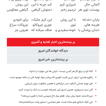
آلمانی حال
شیرازی کرم
کبد چربه با این
این روش
شدی🔥
پوستت توی هر
ترمیم زخم
دمنوش گیاهی
گیاهی معکوس
فصلی
ایرانی را
کبدتو بیمه کن
کن
پایان دغدغه
با این روش
این کرم جلبک،
برای نابودی
خوبه۴۵٪تخفیف
ساخت!!!
هزینه های
توی
جوری چروکاتو
چروکات سراغ
دندان پزشکی با
خونه،سفیدی و
صاف میکنه که
هیچی جز
پک سفید
زیبایی دندوناتو
انگار بوتاکس
جوانساز جلبک
کننده خانگی
برگردون
کردی!(تخفیف
نرو(تخفیف40%)
پر بیننده‌ترین اخبار تغذیه و آشپزی
(40%off)
ویژه)
دیدگاه خوانندگان امروز
پر بیننده‌ترین خبر امروز
کته کردن برنج کار هر کسی نیست؛ خیلی ها این مهارت را ندارند
پاکوره هندی؛ ارزان ترین فست فودی که بیشتر مواد اولیه اش در خانه موجود است
طرز تهیه محلبی آلبالو؛ دسر ترکیه‌ای با طعمی متفاوت برای پذیرایی
آش سرد سبزواری؛ همین امروز این عصرانه دلچسب و خنک را درست کنید
می‌دانستید نحوه برش پیاز، طعم پیاز داغ چیپسی شما را تغییر می‌دهد؟
این کیک انبه‌ای هم ساده است، هم مجلسی؛ دستور پخت مرحله‌به‌مرحله