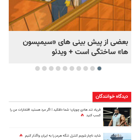
بعضی از پیش بینی های «سیمپسون
ها» ساختگی است + ویدئو
وی
دیدگاه خوانندگان
فریاد تند هادی چوپان؛‌ شما دلقکید | اگر مرد هستید افتخارات من را
کسب کنید
شاید ناچار شویم کنترل تنگه هرمز را به ایران واگذار کنیم