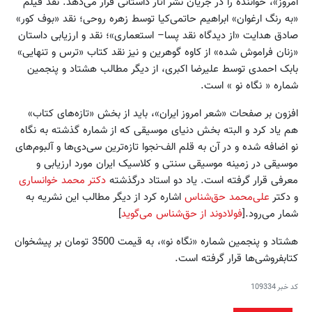
امروز»، خواننده را در جریان نشر آثار داستانی قرار می‌دهد. نقد فیلم
«به رنگ ارغوان» ابراهیم حاتمی‌کیا توسط زهره روحی؛ نقد «بوف کور»
صادق هدایت «از دیدگاه نقد پسا– استعماری»؛ نقد و ارزیابی داستان
«زنان فراموش شده» از کاوه گوهرین و نیز نقد کتاب «ترس و تنهایی»
بابک احمدی توسط علیرضا اکبری، از دیگر مطالب هشتاد و پنجمین
شماره « نگاه نو » است.
افزون بر صفحات «شعر امروز ایران»، باید از بخش «تازه‌های کتاب»
هم یاد کرد و البته بخش دنیای موسیقی که از شماره گذشته به نگاه
نو اضافه شده و در آن به قلم الف‌-نجوا تازه‌ترین سی‌دی‌ها و آلبوم‌های
موسیقی در زمینه موسیقی سنتی و کلاسیک ایران مورد ارزیابی و
معرفی قرار گرفته است. یاد دو استاد درگذشته
دکتر محمد خوانساری
و دکتر
علی‌محمد حق‌شناس
اشاره کرد از دیگر مطالب این نشریه به
شمار می‌رود.[
فولادوند از حق‌شناس می‌گوید
]
هشتاد و پنجمین شماره «نگاه نو»، به قیمت 3500 تومان بر پیشخوان
کتابفروشی‌ها قرار گرفته است.
کد خبر
109334