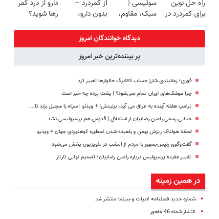
راه حل نوین
سوئیسی |
از کمردرد –
دارو از درد کمر
(40%off)
پرداخت قسطی
برای کمردرد در
سبک، مقاوم،
بدون دارو،
رها شوید؟
منزل شما
طبیعی! ویزیت
بدون جراحی!
(◂پرسش‌نامه
رایگان+پرداخت
«فرم پر کن»
رو پرکن)
دیدگاه خوانندگان امروز
اقساطی😍
پر بیننده‌ترین خبر امروز
فوری؛ زمانبندی‌ شارژ حساب کالابرگ خانوارها تغییر کرد
چرا موشک‌های ایران تمام نمی‌شود؟ | پشت پرده چه خبر است
ترامپ هفته آینده به عراق می آید، بزنیدش! + ویدئو | سپاه با سجیل بزند تا....
جدایی رسمی رامین رضاییان از استقلال | قدوس هم پرسپولیسی نشد
لحظه هولناک ریزش بهمن و بلعیده شدن اسطوره کوهنوردی جهان + ویدیو
گفت‌وگوی رئیس‌جمهور با مردم از امشب در تلویزیون پخش می‌شود
تغییر عقیده پرسپولیس درباره رامین رضاییان؛ تصمیم نهایی تارتار
در همین زمینه
شماره جدید فصلنامه ادبیات و سینما منتشر شد
انتشار شماه 46 ماهور