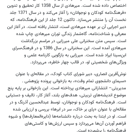
اختصاص داده شده است. میرهادی از سال 1358 کار تحقیق و تدوین
«فرهنگ‌نامه کودکان و نوجوانان» را آغاز می‌کند و در سال 1371 جلد
نخست آن را منتشر می‌سازد. تاکنون 12 جلد از این فرهنگ‌نامه، که
دبیر اجرایی آن بر عهده میرهادی است، انتشار یافته است. در آغاز این
معرفی و شناخت‌نامه، گاه‌شمار زندگی توران میرهادی چاپ شده
است. سپس متن سخنرانی علی میرزایی در مراسم بزرگداشت
میرهادی آمده است. این سخنرانی در سال 1386 و در فرهنگ‌سرای
ابن‌سینا ایراد شده است. میرزایی به بازگویی کارنامه علمی و
ویژگی‌های شخصیتی او، در قالب چهار خاطره، می‌پردازد.
نوش‌آفرین انصاری، دبیر شورای کتاب کودک، در مقاله‌ای با عنوان
«سیمای دانشجوی تمام وقت»، به بازخوانی پرونده پژوهشی ـ
مدیریتی– انتشاراتی میرهادی پرداخته است. این بازخوانی بر پایه پنج
موضوع اندیشه‌های تربیتی، هدف‌های بلند، آغاز کار، تالیف و دستیابی
است. فرهنگ‌نامه کودکان و نوجوانان، توسط عبدالحسین آذرنگ و در
مقاله‌ای با عنوان «پای بر خاک، سر در ابرها» بررسی و ارزیابی شده
است. او در ابتدا به بحث درباره دانشنامه‌ها (دایره‌المعارف‌ها) و شیوه
فراهم آوردن آن‌ها می‌پردازد و سپس ارزش‌ها و کاستی‌های
فرهنگ‌نامه‌ را برشمرده است.