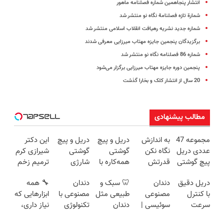
انتشار پنجاهمین شماره فصلنامه ماهور
شمارة تازه فصلنامة نگاه‌ نو منتشر شد
شماره جدید نشریه رهیافت انقلاب اسلامی منتشر شد
برگزیدگان پنجمین جایزه مهتاب میرزایی معرفی شدند
شماره 86 فصلنامه نگاه ‌نو منتشر شد
پنجمین دوره جایزه مهتاب میرزایی برگزار‌ می‌شود
20 سال از انتشار کلک و بخارا گذشت
مطالب پیشنهادی
مجموعه 47
به اندازش
دریل و پیچ
دریل و پیچ
این دکتر
عددی دریل
نگاه نکن
گوشتی
گوشتی
شیرازی کرم
پیچ گوشتی
قدرتش
همه‌کاره با
شارژی
ترمیم زخم
شارژی
درحد هالکه
گیربکس
فوق‌قدرت با
ایرانی را
دریل دقیق
دندان
🦷 سبک و
دندان
🔧 همه
(تخفیف به
😉 (پرداخت
هوشمند ⚙️
کنترل
ساخت!!!
با کنترل
مصنوعی
طبیعی مثل
مصنوعی با
ابزارهایی که
مدت
درب
(نصف
سرعت ⚡
سرعت
سوئیسی |
دندان
تکنولوژی
نیاز داری،
محدود)
منزل+گارانتی
قیمت بازار
(همراه با
اتوماتیک 🎯
سبک،
خودت!
دیجیتال
توی یه کیف
تعویض)
🔥)
متعلقات)