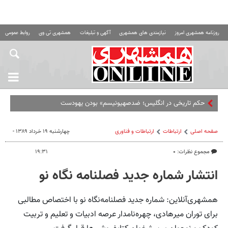
روزنامه همشهری امروز
نیازمندی های همشهری
آگهی و تبلیغات
همشهری تی وی
روابط عمومی ه
حکم تاریخی در انگلیس؛ ضدصهیونیسم» بودن یهودستیزی نیست
صفحه اصلی
ارتباطات
ارتباطات و فناوری
چهارشنبه ۱۹ خرداد ۱۳۸۹ -
مجموع نظرات: ۰
۱۹:۳۱
انتشار شماره جدید فصلنامه نگاه نو
همشهری‌آنلاین: شماره جدید فصلنامه‌نگاه نو با اختصاص مطالبی
برای توران میرهادی، چهره‌نامدار عرصه ادبیات و تعلیم و تربیت