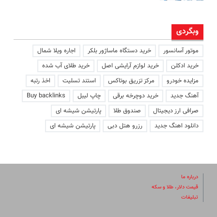
وبگردی
موتور آسانسور
خرید دستگاه ماساژور بلکر
اجاره ویلا شمال
خرید ادکلن
خرید لوازم آرایشی اصل
خرید طلای آب شده
مزایده خودرو
مرکز تزریق بوتاکس
استند تسلیت
اخذ رتبه
آهنگ جدید
خرید دوچرخه برقی
چاپ لیبل
Buy backlinks
صرافی ارز دیجیتال
صندوق طلا
پارتیشن شیشه ای
دانلود اهنگ جدید
رزرو هتل دبی
پارتیشن شیشه ای
درباره ما
قیمت دلار، طلا و سکه
تبلیغات