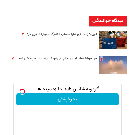
دیدگاه خوانندگان
فوری؛ زمانبندی‌ شارژ حساب کالابرگ خانوارها تغییر کرد
چرا موشک‌های ایران تمام نمی‌شود؟ | پشت پرده چه خبر است
شانس بدون پوچ، از آیفون17تا PS5 و طلای
گردونه شانس ps5 جایزه میده 🔥
بچرخونش