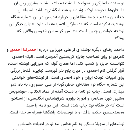
نویسنده دانمارکی را نخوانده یا نشنیده باشد. شاید مشهورترین آن
داستان‌ها «جوجه اردک زشت» و «بند انگشتی» باشد. اسماعیل
حدادیان مقدم ترجمه مقاله‌ای را درباره آندرسن در این شماره «نگاه
نو» عرضه کرده است که «دانمارکی افسرده» نام دارد. عنوان دیگر این
نوشته خواندنی چنین است «هانس کریستین آندرسن واقعی که
بود؟».
«احمد رضای دیگر» نوشته‌ای از علی میرزایی درباره
احمدرضا احمدی
و
نامزدی او برای تصاحب جایزه کریستین آندرسن است. البته احمدی
نتوانست جایزه را کسب کند، اما همان گونه که میرزایی نوشته است،
قرار گرفتن نام احمدی در میان پنج نفر فهرست نهایی، افتخار بزرگی
برای ادبیات کودک ایران و خود احمدی است. از نوشته‌های خواندنی
این شماره «نگاه نو» مقاله‌ای خاطره‌گونه از علی حصوری، به نام «دو
دیدار»، است. چاپ دو نامه به‌دست آمده از عماد الکتاب، خوشنویس
مشهور دوره معاصر، و ادوارد براون، شرق‌شناس انگلیسی، از اسنادی
است که در «نگاه نو» چاپ شده است. این دو نامه را سید
محمدحسین حکیم یافته و با توضیحات راهگشا همراه ساخته است.
نوشته‌ای از سهیلا بسکی به نام «داس مه نو در ادبیات داستانی