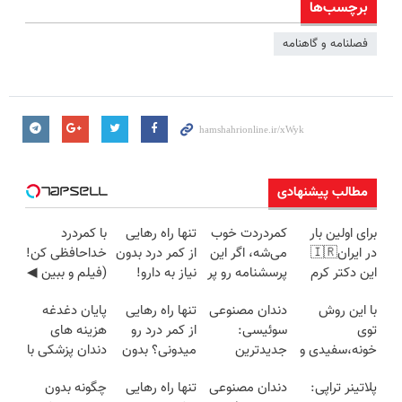
برچسب‌ها
فصلنامه و گاهنامه
مطالب پیشنهادی
برای اولین بار
کمردردت خوب
تنها راه رهایی
با کمردرد
در ایران🇮🇷
می‌شه، اگر این
از کمر درد بدون
خداحافظی کن!
این دکتر کرم
پرسشنامه رو پر
نیاز به دارو!
(فیلم و ببین ◀
ترمیم کننده 23
کنی!!
(◂پرسش‌نامه)
پرسش‌نامه رو
با این روش
دندان مصنوعی
تنها راه رهایی
پایان دغدغه
روزه ساخت!
پرکن)
توی
سوئیسی:
از کمر درد رو
هزینه های
خونه،سفیدی و
جدیدترین
میدونی؟ بدون
دندان پزشکی با
زیبایی دندوناتو
فناوری اروپا،
نیاز به دارو!
پک سفید
پلاتینر تراپی:
دندان مصنوعی
تنها راه رهایی
چگونه بدون
برگردون
سبک و مقاوم |
(◂پرسش‌نامه)
کننده خانگی