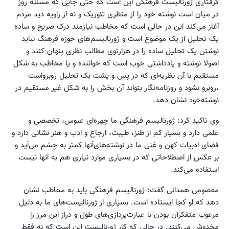
گرفتاری ژورنالیست فرهنگی این است که حتی جایی که مسئله روز
در میان است نوشته خود را از منظری تئوریک و نه از زاویه دید مردم
آغاز می‌کند این در حالی است که مخاطب نیازمند درک صریح و ساده
یک تحلیل از یک موضوع است و ژورنالیسم‌های حوزه فرهنگ نباید
نوشتن یک تحلیل ساده را در هزارتوی مطالب نظری پنهان کنند و
اصولا نوشته و یادداشتی خوب است که خواننده و یا مخاطب به شکل
مستقیم با آن نظریه‌ای که در پس و پشت یک تحلیل روبرواست
،روبرو نشود و روزنامه‌نگار بتواند آن بخش را به شکل غیر مستقیم در
نوشته‌خود نشان دهد.
وی تاکید کرد: ژورنالیسم فرهنگی ما چهره‌ای عبوس، تخصصی و
علمی دارد و بسیار کم از طنز، طیبت، ارجاع و ادب و هنر نشانی دارد و
فضای ادبیات کهن و غنی ما در نوشته‌های‌آنها کمتر به چشم می‌آید و
بر عکس از اصطلاحاتی که در بسیاری موارد نیازی هم به آنها نیست
استفاده می‌کند.
معصومی همدانی گفت: ژورنالیسم فرهنگی باید به مخاطب نشان
دهد که او کجا ایستاده است. بسیاری از ژورنالیست‌های ما به دلیل
مرعوب متفکران بودن با عبارت‌پردازی‌های طول و دراز این مرز را
مخدوش می‌کنند. در حالی که کار ژورنالیست این است که نه فقط