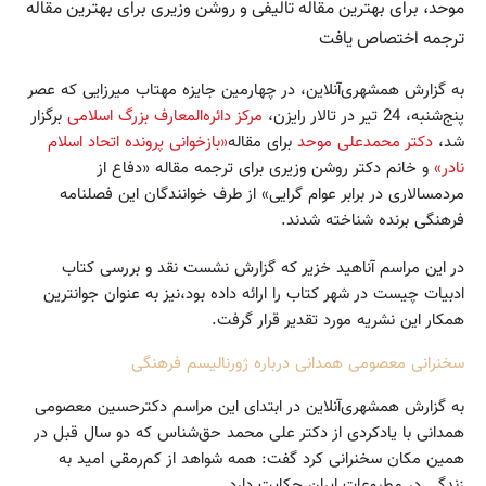
موحد، برای بهترین مقاله تالیفی و روشن وزیری برای بهترین مقاله
ترجمه‌ اختصاص یافت
به گزارش همشهری‌آنلاین، در چهارمین جایزه مهتاب میرزایی که عصر
پنج‌شنبه، 24 تیر در تالار رایزن،
مرکز دائره‌المعارف بزرگ اسلامی
برگزار
شد،
دکتر محمدعلی موحد
برای مقاله
«بازخوانی پرونده اتحاد اسلام
نادر»
و خانم دکتر روشن وزیری برای ترجمه مقاله «دفاع از
مردمسالاری در برابر عوام گرایی» از طرف خوانندگان این فصلنامه
فرهنگی برنده شناخته شدند.
در این مراسم آناهید خزیر که گزارش نشست نقد و بررسی کتاب
ادبیات چیست در شهر کتاب را ارائه داده بود،نیز به عنوان جوانترین
همکار این نشریه مورد تقدیر قرار گرفت.
سخنرانی معصومی همدانی درباره ژورنالیسم فرهنگی
به گزارش همشهری‌آنلاین در ابتدای این مراسم دکترحسین معصومی
همدانی با یادکردی از دکتر علی محمد حق‌شناس که دو سال قبل در
همین مکان سخنرانی کرد گفت: همه شواهد از کم‌رمقی امید به
زندگی در مطبوعات ایران حکایت دارد.