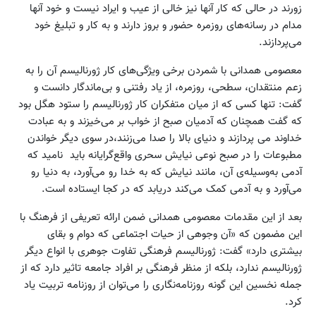
زورند در حالی که کار آنها نیز خالی از عیب و ایراد نیست و خود آنها
مدام در رسانه‌های روزمره حضور و بروز دارند و به کار و تبلیغ خود
می‌پردازند.
معصومی همدانی با شمردن برخی ویژگی‌های کار ژورنالیسم آن را به
زعم منتقدان، سطحی، روزمره، از یاد رفتنی و بی‌ماندگار دانست و
گفت: تنها کسی که از میان متفکران کار ژورنالیسم را ستود هگل بود
که گفت همچنان که آدمیان صبح از خواب بر می‌خیزند و به عبادت
خداوند می پردازند و دنیای بالا را صدا می‌زنند،‌در سوی دیگر خواندن
مطبوعات را در صبح نوعی نیایش سحری واقع‌گرایانه باید نامید که
آدمی به‌وسیله‌ی آن، مانند نیایش که به خدا رو می‌آورد، به دنیا رو
می‌آورد و به آدمی کمک می‌کند دریابد که در کجا ایستاده است.
بعد از این مقدمات معصومی همدانی ضمن ارائه تعریفی از فرهنگ با
این مضمون که «آن وجوهی از حیات اجتماعی که دوام و بقای
بیشتری دارد» گفت: ژورنالیسم فرهنگی تفاوت جوهری با انواع دیگر
ژورنالیسم ندارد، بلکه از منظر فرهنگی بر افراد جامعه تاثیر دارد که از
جمله نخسین این گونه روزنامه‌نگاری را می‌توان از روزنامه تربیت یاد
کرد.