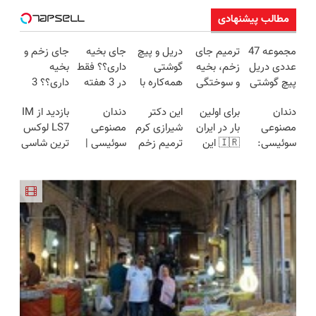
مطالب پیشنهادی
مجموعه 47
ترمیم جای
دریل و پیچ
جای بخیه
جای زخم و
عددی دریل
زخم، بخیه
گوشتی
داری؟؟ فقط
بخیه
پیچ گوشتی
و سوختگی
همه‌کاره با
در 3 هفته
داری؟؟ 3
شارژی
فقط در 3
گیربکس
ترمیمش
هفته‌ای
دندان
برای اولین
این دکتر
دندان
بازدید از IM
(تخفیف به
هفته!!😍
هوشمند ⚙️
کن!😍
محوش کن!
مصنوعی
بار در ایران
شیرازی کرم
مصنوعی
LS7 لوکس
مدت
(نصف
سوئیسی:
🇮🇷 این
ترمیم زخم
سوئیسی |
ترین شاسی
محدود)
قیمت بازار
جدیدترین
دکتر کرم
ایرانی را
سبک،
بلند برقی
🔥)
فناوری
ترمیم کننده
ساخت!!!
مقاوم،
ایران در
اروپا، سبک
23 روزه
طبیعی!
باشگاه
و مقاوم |
ساخت!
ویزیت
انقلاب
پرداخت
رایگان+پرداخت
قسطی
اقساطی😍