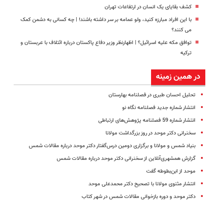
کشف بقایای یک انسان در ارتفاعات تهران
با این افراد مبارزه کنید، ولو عمامه بر سر داشته باشند! | چه کسانی به دشمن کمک
می کنند؟
توافق مکه علیه اسرائیل؟ | اظهارنظر وزیر دفاع پاکستان درباره ائتلاف با عربستان و
ترکیه
در همین زمینه
تحلیل احسان طبری در فصلنامه بهارستان
انتشار شماره جدید فصلنامه نگاه نو
انتشار شماره 59 فصلنامه ‌پژوهش‌های ارتباطی
سخنرانی دکتر موحد در روز بزرگداشت مولانا
بنیاد شمس و مولانا و برگزاری دومین درس‌گفتار دکتر موحد درباره مقالات شمس
گزارش همشهری‌آنلاین از سخنرانی دکتر موحد درباره مقالات شمس
موحد از ابن‌بطوطه گفت
انتشار مثنوی مولانا با تصحیح دکتر محمدعلی موحد
دکتر موحد و دوره بازخوانی مقالات شمس در شهر کتاب