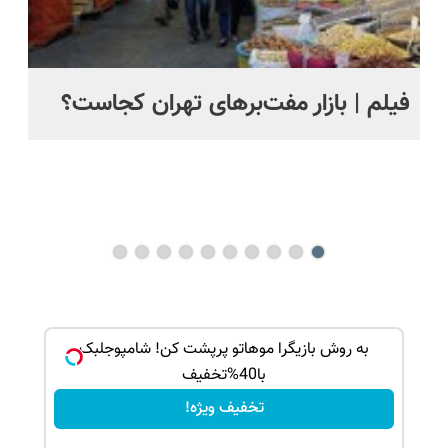
ت
فیلم | بازار مفت‌برهای تهران کجاست؟
جز
بر
می
بک!
به روش بازیگرا موهاتو پرپشت کن! شامپوجلبک
با40%تخفیف
تخفیف ویژه!