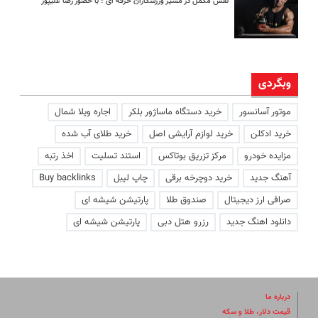
نقش مکمل در مسیر ورزشکاران حرفه ای ؛ با حضور رضا علیپور
وبگردی
موتور آسانسور
خرید دستگاه ماساژور بلکر
اجاره ویلا شمال
خرید ادکلن
خرید لوازم آرایشی اصل
خرید طلای آب شده
مزایده خودرو
مرکز تزریق بوتاکس
استند تسلیت
اخذ رتبه
آهنگ جدید
خرید دوچرخه برقی
چاپ لیبل
Buy backlinks
صرافی ارز دیجیتال
صندوق طلا
پارتیشن شیشه ای
دانلود اهنگ جدید
رزرو هتل دبی
پارتیشن شیشه ای
درباره ما
قیمت دلار، طلا و سکه