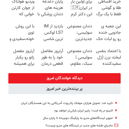
خرید اقساطی
برای اولین بار
پایان دغدغه
ویدیو هولناک
طلا و گوشی
در ایران🇮🇷
هزینه های
از جوان کارتن
فقط با یک برگ
این دکتر کرم
دندان پزشکی با
خوابی که
چک صیادی
ترمیم کننده 23
پک سفید
میلیاردر شد.
این جعبه ی
دندان مصنوعی
بازدید از IM
با این روش
روزه ساخت!
کننده خانگی
آموزش رایگان
جادویی خنده
سوئیسی:
LS7 لوکس
توی
رو رو لبات حک
جدیدترین
ترین شاسی
خونه،سفیدی و
میکنه
فناوری اروپا،
بلند برقی ایران
زیبایی دندوناتو
با اعتماد بنفس
دندان مصنوعی
آرتروز مفاصل
آرتروز مفصل
خرید40%تخفیف
سبک و مقاوم |
در باشگاه
برگردون
لبخند بزن (ژل
سوئیسی |
خود را به طور
زانو رو یکبار
پرداخت قسطی
انقلاب
(40%off)
سفیدکننده
سبک، مقاوم،
قطعی درمان
برای همیشه
دندان40%تخفیف)
طبیعی! ویزیت
کنید!
درمان کن!
رایگان+پرداخت
◗پرسش‌نامه◖
◗پرسش‌نامه◖
دیدگاه خوانندگان امروز
اقساطی😍
پر بیننده‌ترین خبر امروز
تایید شد: تحویل هزاران موشک پاتریوت آمریکایی به این همسایگان ایران
النینو در راه است؛ پاییز ایران بارانی‌تر خواهد بود
تجهیز ایستگاه‌های مترو به پارکینگ دوچرخه تا پایان سال
ماجرای نقشه های جدید در ایستگاه های مترو چیست؟