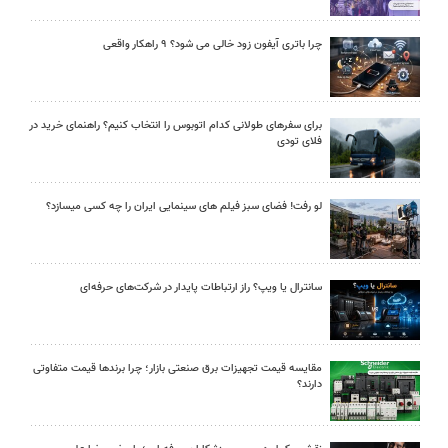
چرا باتری آیفون زود خالی می شود؟ ۹ راهکار واقعی
برای سفرهای طولانی کدام اتوبوس را انتخاب کنیم؟ راهنمای خرید در
فلای تودی
لو رفت! فضای سبز فیلم های سینمایی ایران را چه کسی میسازد؟
سانترال یا ویپ؟ راز ارتباطات پایدار در شرکت‌های حرفه‌ای
مقایسه قیمت تجهیزات برق صنعتی بازار؛ چرا برندها قیمت متفاوتی
دارند؟