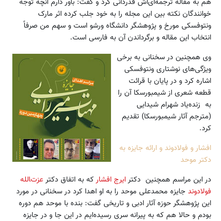
هم به مقاله ترجمه‌ای‌اش قدردانی کرد و گفت: باور دارم آنچه توجه
خوانندگان نکته بین این مجله را به خود جلب کرده اثر مارک
ونتوفسکی مورخ و پژوهشگر دانشگاه ورشو است و سهم من صرفاً
‌انتخاب این مقاله و برگرداندن آن به فارسی است.
وی همچنین در سخنانی به برخی
ویژگی‌های نوشتاری ونتوفسکی
اشاره کرد و در پایان با قرائت
قطعه شعری از شیمبورسکا آن را
به زنده‌یاد شهرام شیدایی
(مترجم آثار شیمبورسکا) تقدیم
کرد.
افشار و فولادوند و ارائه جایزه به
دکتر موحد
در این مراسم همچنین دکتر
ایرج افشار
که به اتفاق دکتر
عزت‌‍الله
فولادوند
جایزه محمدعلی موحد را به او اهدا کرد در سخنانی در مورد
این پژوهشگر حوزه آثار ادبی و تاریخی گفت: بنده با موحد هم دوره
بودم و حالا هم که به پیرانه سری رسیده‌ایم در این جا و در جایزه