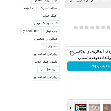
مرکز تزریق بوتاکس
استند تسلیت
اخذ رتبه
آهنگ جدید
خرید دوچرخه برقی
چاپ لیبل
Buy backlinks
صرافی ارز دیجیتال
صندوق طلا
وک آلمانی،جای بوتاکس رو
پارتیشن شیشه ای
یکنه!تخفیف تا امشب
دانلود اهنگ جدید
خفیف ویژه!
رزرو هتل دبی
پارتیشن شیشه ای
›