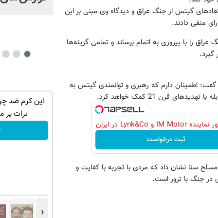
ایران می‌شود؟ | ویدئو
قاد‌های گیتس از جنگ عراق و دیدگاه وی مبنی بر این
رای منفی دادند.
راق را با پیروزی به اتمام برساند و تمامی گزینه‌ها
گیرد.
ا گفت: اطمینان دارم که رهبری و توانمندی گیتس به
ای قرن 21 کمک خواهد کرد.
با یک برگ
چروکاتو با خرید کرم جوانساز اسپیرولینا خاک
این کرم ضد چر
یکسان کن!کلیک جهت خرید
برات پر م
IM Motor و Lynk&Co در ایران
تخفیف ویژه!
ت
ثبت درخواست
سلح سنا نشان داد که مردی با تجربه با کفایت و
 در جنگ با ترور است.
‹