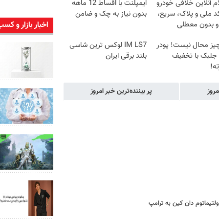
م آنلاین خلافی خودرو
ایمپلنت با اقساط 12 ماهه
د ملی و پلاک، سریع،
بدون نیاز به چک و ضامن
اخبار بازار و کسب
و بدون معطلی
یز محال نیست! پودر
IM LS7 لوکس ترین شاسی
 جلبک با تخفیف
بلند برقی ایران
ه!
مروز
پر بیننده‌ترین خبر امروز
اولتیماتوم دان کین به ترامپ