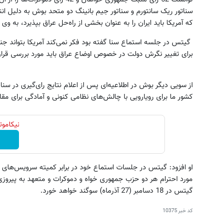
سناتور ریک سانتورم و سناتور جیم بانینگ دو متحد بوش به دلیل انت
که آمریکا باید ایران را به عنوان بخشی از راه‌حل عراق بپذیرد، به وی 
گیتس در جلسه استماع سنا گفته بود فکر نمی‌کند آمریکا بتواند جنگ ع
برای تغییر نگرش دولت در خصوص اوضاع عراق باید مورد بررسی قرار 
از سویی دیگر بوش در اطلاعیه‌ای پس از اعلام نتایج رای‌گیری در سن
کشور ما برای رویارویی با چالش‌های نظامی کنونی و آمادگی برای مقابله با تهدیده
 شامپو جلبک جوری موهات رشد میکنه
خرید اقساطی طلا و گوشی فقط 
همه فکر میکنن کاشتی۴۵٪ تخفیف
چک صیادی
نیکاموتور نماینده 
مشاوره رایگان!
درخواست اعتبار
او افزود: گیتس در جلسات استماع خود در برابر کمیته‌ سرویس‌های م
مورد احترام هر دو حزب جمهوری خواه و دموکرات و متعهد به پیروزی
گیتس در 18 دسامبر (27 آذرماه) سوگند خواهد خورد.
کد خبر
10375