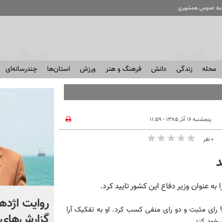
ابط عمومی همشهری
محله
زندگی
دانش
فرهنگ و هنر
ورزش
استان‌ها
چندرسانه‌ای
پنجشنبه ۱۶ آذر ۱۳۸۵ - ۱۱:۵۹
۰ نفر
د
به عنوان وزیر دفاع این کشور تایید کرد.
کریدور مشترک ایران و عمان
روایت اژده
به گزارش خبرگزاری آسوشیتدپرس، رابرت گیتس در رای گیری سنا 95 رای مثبت و دو رای منفی کسب کرد. او به تفکیک آرا
چگونه عامل پیروزی راهبردی
گزارش‌های ت