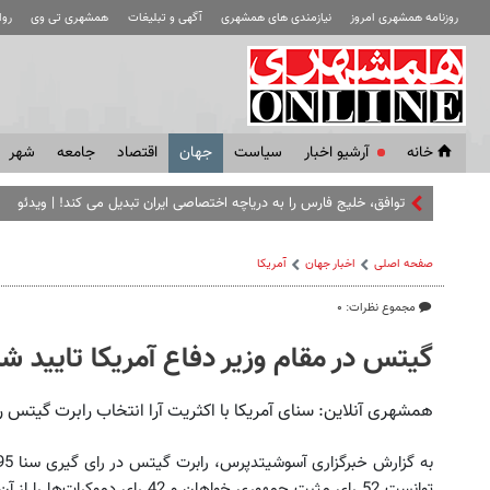
روزنامه همشهری امروز
نیازمندی های همشهری
آگهی و تبلیغات
همشهری تی وی
رو
خانه
آرشیو اخبار
سياست
جهان
اقتصاد
جامعه
شهر
توافق، خلیج فارس را به دریاچه اختصاصی ایران تبدیل می کند! | ویدئو
صفحه اصلی
اخبار جهان
آمریکا
مجموع نظرات: ۰
گیتس در مقام وزیر دفاع آمریکا تایید ش
همشهری آنلاین: سنای آمریکا با اکثریت آرا انتخاب رابرت گیتس را 
توانست 52 رای مثبت جمهوری خواهان و 42 رای دموکرات‌ها را از آن خود کند.