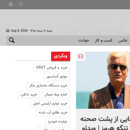
- شنبه ۱۷ مرداد ۱۴۰۵
Aug 8, 2026
عکس
کسب و کار
حوادث
وبگردی
خرید و فروش USDT
موتور آسانسور
خرید دستگاه ماساژور بلکر
اجاره ویلا شمال
خرید ادکلن
خرید لوازم آرایشی اصل
خرید طلای آب شده
ایی از پشت صحنه
ماجرای درگیری لفظی ترامپ
مزایده خودرو
نگه هرمز | ویدئو
هگست چه بود؟ | ویدئو