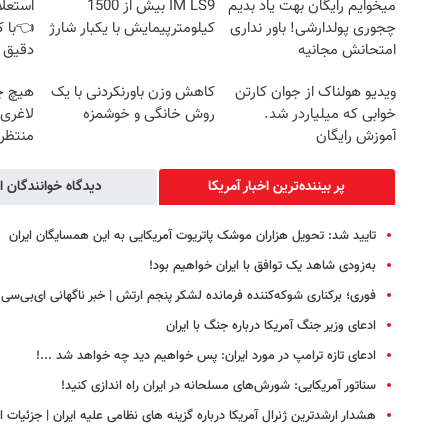
میخوایم رایگان بهت یاد بدیم
IM LS9 بیش از 1500
استعلا
چجوری پولدارشی! باور نداری
کیلومترپیمایش با یکبار شارژ
👈با ک
امتحانش مجانیه
دقیق 
ویدیو هولناک از جوان کارتن
کاهش وزن باورنکردنی با یک
هیچ چ
خوابی که میلیاردر شد.
روش خانگی و خوشمزه
لاغری
آموزش رایگان
منتظرت
پر بیننده‌ترین اخبار آمریکا
دیدگاه خوانندگان ا
تایید شد: تحویل هزاران موشک پاتریوت آمریکایی به این همسایگان ایران
به‌زودی شاهد یک توافق با ایران خواهیم بود!
فوری؛ برکناری شوکه‌کننده فرمانده لشکر پنجم ارتش | خبر ناگهانی ای‌بی‌سی
ادعای وزیر جنگ آمریکا درباره جنگ با ایران
ادعای تازه ترامپ در مورد ایران: پس خواهیم دید چه خواهد شد ...!
سناتور آمریکایی: شورش‌های مسلحانه در ایران راه اندازی کنید!
هشدار ارشدترین ژنرال آمریکا درباره گزینه های نظامی علیه ایران | جزئیات 