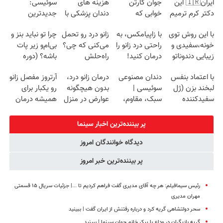
ایران🇮🇷 این
جوان کارتن
هزینه های
سوئیسی:
دکتر کرم ترمیم
خوابی که
دندان پزشکی با
جدیدترین
کننده 23 روزه
میلیاردر شد.
پک سفید کننده
فناوری اروپا،
با این روش توی
با زاپیامکس، به
زانو درد رو تحمل
چرا تو نباید بنز و
ساخت!
آموزش رایگان
خانگی
سبک و مقاوم |
خونه،سفیدی و
راحتی درد زانو را
می‌کنی که چی؟
بی‌ام‌و زیر پات
پرداخت قسطی
زیبایی دندوناتو
درمان کنید!
راه‌حلش
باشه؟ (دوره
برگردون
همین‌جاست!
رایگان درآمد
با اعتماد بنفس
دندان مصنوعی
درمان زانو درد،
آرتروز مفصل زانو
(40%off)
میلیاردی)
لبخند بزن (ژل
سوئیسی |
بدون هیچگونه
رو یکبار برای
سفیدکننده
سبک، مقاوم،
عوارض در منزل
همیشه درمان
دندان40%تخفیف)
طبیعی! ویزیت
(◂پرسش‌نامه)
کن!
رایگان+پرداخت
◗پرسش‌نامه◖
پر بیننده‌ترین اخبار سینما
اقساطی😍
دیدگاه خوانندگان امروز
پر بیننده‌ترین خبر امروز
رئیس سیمافیلم: هر چه آقای مدیری گفت فراهم کردیم تا ...| جزئیات سریال ۱۵ قسمتی
مهران مدیری
سحر دولتشاهی گریه کرد و درباره رفتنش از ایران گفت | ببینید
گریه بازیگران در وداع با پیکر خانم جوان سینما | ببینید