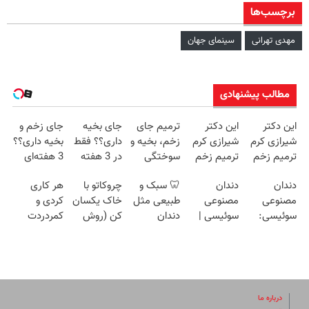
برچسب‌ها
مهدی تهرانی
سینمای جهان
مطالب پیشنهادی
این دکتر
این دکتر
ترمیم جای
جای بخیه
جای زخم و
شیرازی کرم
شیرازی کرم
زخم، بخیه و
داری؟؟ فقط
بخیه داری؟؟
ترمیم زخم
ترمیم زخم
سوختگی
در 3 هفته
3 هفته‌ای
ایرانی را
ایرانی را
فقط در 3
ترمیمش
محوش کن!
دندان
دندان
🦷 سبک و
چروکاتو با
هر کاری
ساخت!!!
ساخت!!!
هفته!!😍
کن!😍
مصنوعی
مصنوعی
طبیعی مثل
خاک یکسان
کردی و
سوئیسی:
سوئیسی |
دندان
کن (روش
کمردردت
جدیدترین
سبک،
خودت!
خانگی+آسان+به
درمان نشد؟
فناوری اروپا،
مقاوم،
نصب آسان و
صرفه)
پر کردن
سبک و
طبیعی!
پرداخت
پرسشنامه و
مقاوم |
ویزیت
اقساطی 💳
دریافت راه
پرداخت
رایگان+پرداخت
📍 تهران
حل
درباره ما
قسطی
اقساطی😍