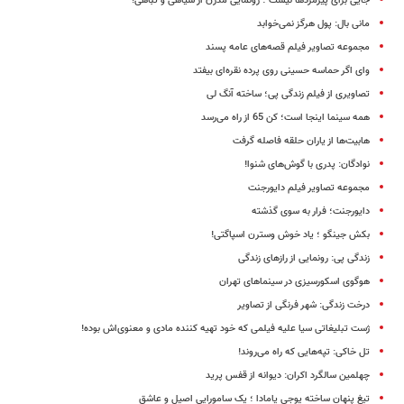
جایی برای پیرمردها نیست ؛ رونمایی مدرن از سیاهی و تباهی!
مانی بال: پول هرگز نمی‌خوابد
مجموعه تصاویر فیلم قصه‌های عامه پسند
وای اگر حماسه حسینی روی پرده نقره‌ای بیفتد
تصاویری از فیلم زندگی پی؛ ساخته آنگ لی
همه سینما اینجا است؛ کن 65 از راه می‌رسد
هابیت‌ها از یاران حلقه‌ فاصله گرفت
نوادگان: پدری با گوش‌های شنوا!
مجموعه تصاویر فیلم دایورجنت
دایورجنت؛ فرار به سوی گذشته
بکش جینگو ؛ یاد خوش وسترن اسپاگتی!
زندگی پی: رونمایی از رازهای زندگی
هوگوی اسکورسیزی در سینماهای تهران
درخت زندگی: شهر فرنگی از تصاویر
ژست تبلیغاتی سیا علیه فیلمی که خود تهیه کننده مادی‌ و معنوی‌اش بوده!
تل خاکی: تپه‌هایی که راه می‌روند!
چهلمین سالگرد اکران: دیوانه از قفس پرید
تیغ پنهان ساخته یوجی یامادا ؛ یک سامورایی اصیل و عاشق