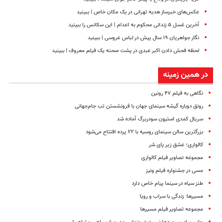
عکس‌های خبرساز هدیه تهرانی در یک مکان خاص | ببینید
آخرین غسل ۵ زندانی محکوم به اعدام | این سکانس را ببینید
نگار جواهریان ۱۹ سال پیش در لباس عروسی | ببینید
لحظه‌ فحش دادن اکبر عبدی در پشت صحنه یک فیلم معروف | ببینید
در همین زمینه
نگاهی به فیلم ۴۷ رونین
رونق دوباره گیشه سینمای جهان با فرونشستن تب جام‌جهانی
سریال کمدی استیون سودربرگ آماده شد
بزرگترین سالن سینمای روسیه با ۲۲ پرده افتتاح می‌شود
کالواری؛ عشق زیر پای شر
مجموعه تصاویر فیلم کالواری
مسی در جشنواره فیلم ونیز
طنز سیاه در سینما پیام خاص دارد
مسیرها: زندگی با سراب و رویا
مجموعه تصاویر فیلم مسیرها