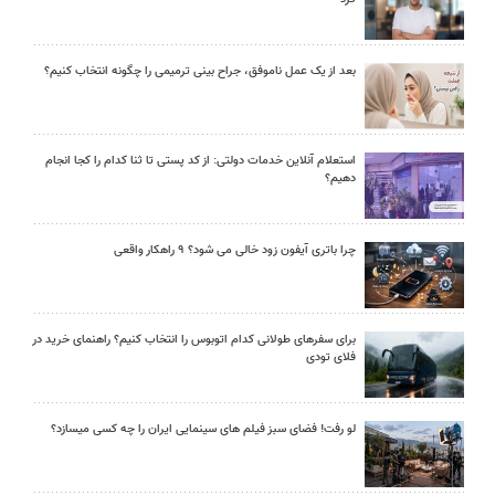
بعد از یک عمل ناموفق، جراح بینی ترمیمی را چگونه انتخاب کنیم؟
استعلام آنلاین خدمات دولتی: از کد پستی تا ثنا کدام را کجا انجام
دهیم؟
چرا باتری آیفون زود خالی می شود؟ ۹ راهکار واقعی
برای سفرهای طولانی کدام اتوبوس را انتخاب کنیم؟ راهنمای خرید در
فلای تودی
لو رفت! فضای سبز فیلم های سینمایی ایران را چه کسی میسازد؟