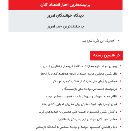
ساخت!!!
◗پرسش‌نامه◖
آموزش رایگان
پر بیننده‌ترین اخبار اقتصاد كلان
دیدگاه خوانندگان امروز
پر بیننده‌ترین خبر امروز
کالابرگ این افراد شارژ شد
در همین زمینه
بررسی مجدد طرح مجازات استفاده غیرمجاز از عناوین علمی
نظر رئیس مجلس درباره استرداد لایحه هدفمند کردن یارانه‌ها
مجلس با آرمان های بنیانگذار انقلاب تجدید عهد کرد
درخواست اختصاص بودجه برای بازنشستگان
نظام جدید آموزش و پرورش باید به تصویب مجلس برسد
تونل توحید باید شوک مثبتی برای مدیران اجرایی کشور باشد
واکنش رئیس کمیسیون امنیت ملی مجلس به تهدیدهای غرب
خشم نمایندگان مجلس از بی حرمتی به عاشورا
دیدار اعضای کمیسیون برنامه و بودجه مجلس با آیت‌الله لاریجانی