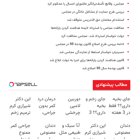
مجلس، وقایع تأسف‌برانگیز عاشورای امسال را محکوم کرد
بررسی طرح حمایت از مشاغل خانگی در مجلس
استخدام معلمان حق التدریس متوقف شد
مخالفت مجلس با استرداد لایحه هدفمند کردن یارانه‌ها
دولت خواستار استرداد شد، مجلس مخالفت کرد
ادامه بررسی طرح اصلاح قانون بودجه 88 در مجلس
حسینیان خواستار استعفا از نمایندگی مجلس شد
قانون هدفمند کردن یارانه‌ها برای اجرا به دولت ابلاغ شد
قانون بودجه سال 88 اصلاح شد
مطالب پیشنهادی
جای بخیه
جای زخم و
دوربین
درمان درد
این دکتر
داری؟؟ فقط
بخیه
لامپی
کمر بدون
شیرازی کرم
در 3 هفته
داری؟؟ 3
چرخشی
جراحی،
ترمیم زخم
ترمیمش
هفته‌ای
360 درجه
تزریق ◀
ایرانی را
دندان
این دکتر
🦷 سبک و
دندان
جراحی کمر
کن!😍
محوش کن!
فقط امروز
پرسش‌نامه
ساخت!!!
مصنوعی
شیرازی کرم
طبیعی مثل
مصنوعی
ممنوع
حراج شد🔥
رو پر کن ▶