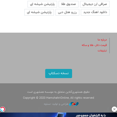
صرافی ارز دیجیتال
صندوق طلا
پارتیشن شیشه ای
دانلود اهنگ جدید
رزرو هتل دبی
پارتیشن شیشه ای
درباره ما
قیمت دلار، طلا و سکه
تبلیغات
نسخه دسکتاپ
حقوق همشهری‌آنلاین متعلق به موسسه همشهری است
Copyright © 2020 HamshahriOnline, All rights reserved
طراحی و تولید: نستوه