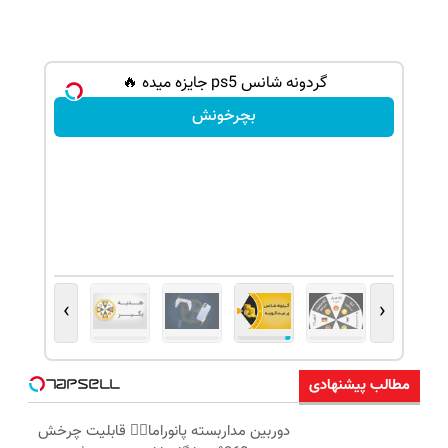
 | گردونه بچرخون
گردونه شانس ps5 جایزه میده 🔥
بچرخونش
›
‹
مطالب پیشنهادی
دوربین مداربسته پانوراما👈🏻 قابلیت چرخش