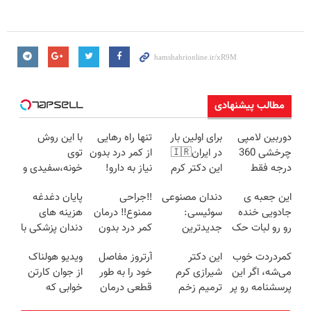
مطالب پیشنهادی
دوربین لامپی
برای اولین بار
تنها راه رهایی
با این روش
چرخشی 360
در ایران🇮🇷
از کمر درد بدون
توی
درجه فقط
این دکتر کرم
نیاز به دارو!
خونه،سفیدی و
امروز حراج شد
ترمیم کننده 23
(◂پرسش‌نامه)
زیبایی دندوناتو
این جعبه ی
دندان مصنوعی
‼️جراحی
پایان دغدغه
🔥 پرداخت
روزه ساخت!
برگردون
جادویی خنده
سوئیسی:
ممنوع‼️ درمان
هزینه های
درب منزل
(40%off)
رو رو لبات حک
جدیدترین
کمر درد بدون
دندان پزشکی با
میکنه
فناوری اروپا،
جراحی و دوره
پک سفید
کمردردت خوب
این دکتر
آرتروز مفاصل
ویدیو هولناک
خرید40%تخفیف
سبک و مقاوم |
نقاهت
کننده خانگی
می‌شه، اگر این
شیرازی کرم
خود را به طور
از جوان کارتن
پرداخت قسطی
پرسشنامه رو پر
ترمیم زخم
قطعی درمان
خوابی که
کنی!!
ایرانی را
کنید!
میلیاردر شد.