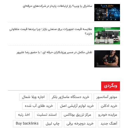
سانترال یا ویپ؟ راز ارتباطات پایدار در شرکت‌های حرفه‌ای
مقایسه قیمت تجهیزات برق صنعتی بازار؛ چرا برندها قیمت متفاوتی
دارند؟
نقش مکمل در مسیر ورزشکاران حرفه ای ؛ با حضور رضا علیپور
وبگردی
موتور آسانسور
خرید دستگاه ماساژور بلکر
اجاره ویلا شمال
خرید ادکلن
خرید لوازم آرایشی اصل
خرید طلای آب شده
مزایده خودرو
مرکز تزریق بوتاکس
استند تسلیت
اخذ رتبه
آهنگ جدید
خرید دوچرخه برقی
چاپ لیبل
Buy backlinks