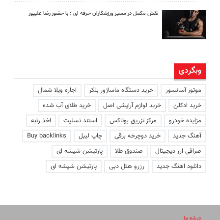
نقش مکمل در مسیر ورزشکاران حرفه ای ؛ با حضور رضا علیپور
وبگردی
موتور آسانسور
خرید دستگاه ماساژور بلکر
اجاره ویلا شمال
خرید ادکلن
خرید لوازم آرایشی اصل
خرید طلای آب شده
مزایده خودرو
مرکز تزریق بوتاکس
استند تسلیت
اخذ رتبه
آهنگ جدید
خرید دوچرخه برقی
چاپ لیبل
Buy backlinks
صرافی ارز دیجیتال
صندوق طلا
پارتیشن شیشه ای
دانلود اهنگ جدید
رزرو هتل دبی
پارتیشن شیشه ای
درباره ما