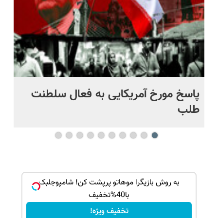
پاسخ مورخ آمریکایی به فعال سلطنت
با
طلب
بک!
به روش بازیگرا موهاتو پرپشت کن! شامپوجلبک
با40%تخفیف
تخفیف ویژه!