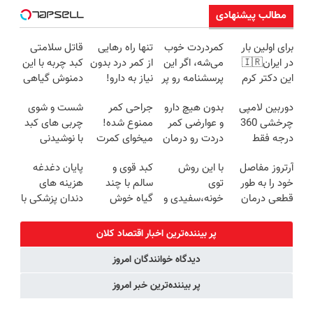
مطالب پیشنهادی
برای اولین بار
کمردردت خوب
تنها راه رهایی
قاتل سلامتی
در ایران🇮🇷
می‌شه، اگر این
از کمر درد بدون
کبد چربه با این
این دکتر کرم
پرسشنامه رو پر
نیاز به دارو!
دمنوش گیاهی
ترمیم کننده 23
کنی!!
(◂پرسش‌نامه)
کبدتو بیمه کن
دوربین لامپی
بدون هیچ دارو
جراحی کمر
شست و شوی
روزه ساخت!
چرخشی 360
و عوارضی کمر
ممنوع شده!
چربی های کبد
درجه فقط
دردت رو درمان
میخوای کمرت
با نوشیدنی
امروز حراج شد
کن!
رو در منزل
گیاهی(55%تخفیف)
آرتروز مفاصل
با این روش
کبد قوی و
پایان دغدغه
🔥 پرداخت
(پرسش‌نامه)
درمان کنی؟
خود را به طور
توی
سالم با چند
هزینه های
درب منزل
((پرسش‌نامه))
قطعی درمان
خونه،سفیدی و
گیاه خوش
دندان پزشکی با
کنید!
زیبایی دندوناتو
طعم
پک سفید
◗پرسش‌نامه◖
برگردون
کننده خانگی
پر بیننده‌ترین اخبار اقتصاد كلان
(40%off)
دیدگاه خوانندگان امروز
پر بیننده‌ترین خبر امروز