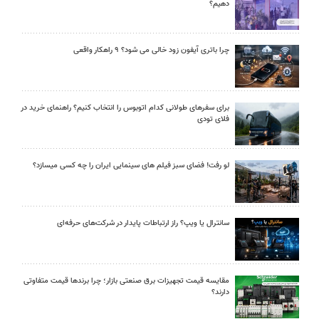
دهیم؟
چرا باتری آیفون زود خالی می شود؟ ۹ راهکار واقعی
برای سفرهای طولانی کدام اتوبوس را انتخاب کنیم؟ راهنمای خرید در
فلای تودی
لو رفت! فضای سبز فیلم های سینمایی ایران را چه کسی میسازد؟
سانترال یا ویپ؟ راز ارتباطات پایدار در شرکت‌های حرفه‌ای
مقایسه قیمت تجهیزات برق صنعتی بازار؛ چرا برندها قیمت متفاوتی
دارند؟