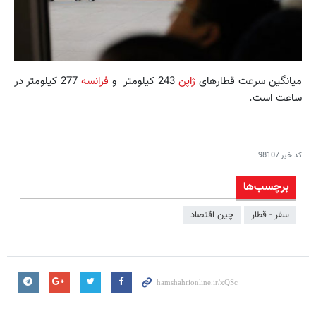
میانگین سرعت قطارهای
ژاپن
243 کیلومتر و
فرانسه
277 کیلومتر در
ساعت است.
کد خبر
98107
برچسب‌ها
سفر - قطار
چین اقتصاد