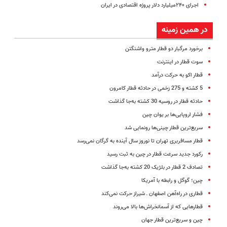
اجرای ۲۴۰میلیارد دلار پروژه اقتصادی در ایران
در همین زمینه
برخورد مرگبار دو قطار مترو واشنگتن
سوت قطار در اینترنت
قطار اکو به حرکت درآمد
5 کشته و 275 زخمی در حادثه قطار کامرون
حادثه قطار در روسیه 30 کشته به‌جا گذاشت
فشار اروپایی‌ها بر یوان چین
سریع‌ترین قطار چینی‌ها رونمایی شد
قطار مسافربری تهران تا نوروز سال‌ آینده به گرگان نمی‌رسد
رکورد جدید سرعت قطار در چین به ثبت رسید
تصادف 2 قطار در بلژیک 20 کشته به‌جا گذاشت
چین؛ گوگل و رابطه با آمریکا
قطاری در راه‌آهن اصفهان ـ شیراز حرکت نمی‌کند
قطارهایی که از آسمانخراش‌ها بالا می‌روند
چین و سریع‌ترین قطار جهان