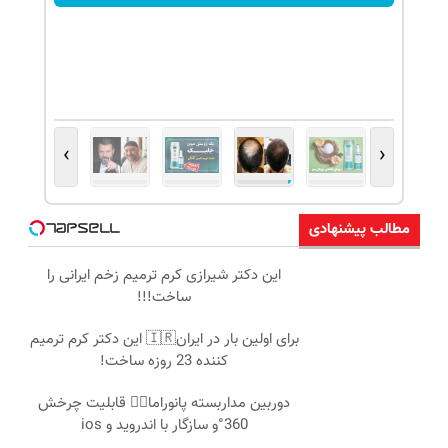
›
‹
مطالب پیشنهادی
این دکتر شیرازی کرم ترمیم زخم ایرانی را
ساخت!!!
برای اولین بار در ایران🇮🇷 این دکتر کرم ترمیم
کننده 23 روزه ساخت!
دوربین مداربسته پانوراما👈🏻 قابلیت چرخش
360°و سازگار با اندروید و ios