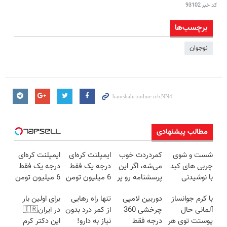
کد خبر
93102
برچسب‌ها
نوجوان
مطالب پیشنهادی
شست و شوی
کمردردت خوب
ایمپلنت کره‌ای
ایمپلنت کره‌ای
چربی های کبد
می‌شه، اگر این
درجه یک فقط
درجه یک فقط
با نوشیدنی
پرسشنامه رو پر
6 میلیون تومن
6 میلیون تومن
گیاهی(55%تخفیف)
کنی!!
✅
❗
با کرم جوانساز
دوربین لامپی
تنها راه رهایی
برای اولین بار
آلمانی حال
چرخشی 360
از کمر درد بدون
در ایران🇮🇷
پوستت توی هر
درجه فقط
نیاز به دارو!
این دکتر کرم