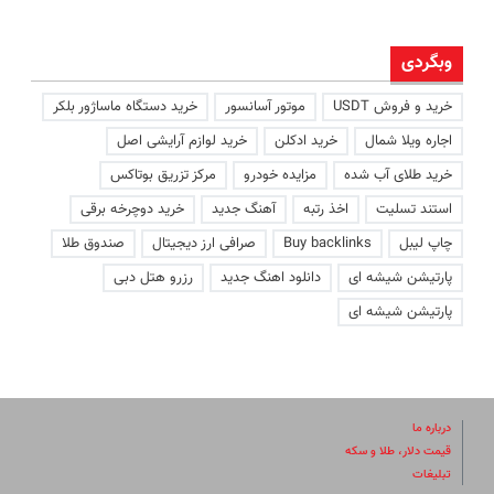
وبگردی
خرید و فروش USDT
موتور آسانسور
خرید دستگاه ماساژور بلکر
اجاره ویلا شمال
خرید ادکلن
خرید لوازم آرایشی اصل
خرید طلای آب شده
مزایده خودرو
مرکز تزریق بوتاکس
استند تسلیت
اخذ رتبه
آهنگ جدید
خرید دوچرخه برقی
چاپ لیبل
Buy backlinks
صرافی ارز دیجیتال
صندوق طلا
پارتیشن شیشه ای
دانلود اهنگ جدید
رزرو هتل دبی
پارتیشن شیشه ای
درباره ما
قیمت دلار، طلا و سکه
تبلیغات