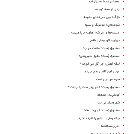
معما در معما به بازار آمد
یادی از همة کوچه‌ها
باز آمد بوی خریدهای مدرسه
شوت‌بازی؛ جومونگ و تسو!
مدرسه‌ها وا می‌شه ،هلهله برپا می‌شه
دوران دلاوری‌های واقعی
صندوق پُست؛ ساعت خواب!
صندوق پُست؛ حقوق شهروندی!
لنگه کفش؛ چرا گل می‌خوریم؟
من از این کلاس بدم می‌آید
سهم من این است
صندوق پست؛ علم بهتر است یا نیمکت؟!
کودکی‌تان زنده‌باد!
شهروندان ‌بی‌ادعا
صندوق پُست؛ گردن‌بند طلا!
زباله یعنی ... شهر را کثیف نکنید
تکرار مسئله‌ها
شهری در دل شهری بود