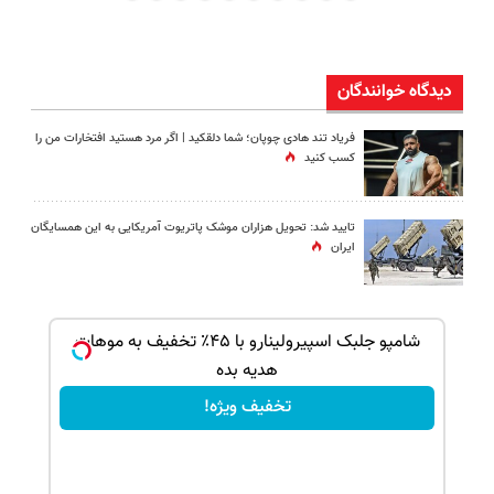
دیدگاه خوانندگان
فریاد تند هادی چوپان؛‌ شما دلقکید | اگر مرد هستید افتخارات من را
کسب کنید
تایید شد: تحویل هزاران موشک پاتریوت آمریکایی به این همسایگان
ایران
ک جهت
شامپو جلبک اسپیرولینارو با ۴۵٪ تخفیف به موهات
هدیه بده
تخفیف ویژه!