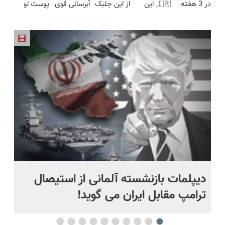
در 3 هفته
🇮🇷 این
از این جلبک
آبرسانی قوی
پوست لو
جوون شدی
(خرید با
تاامشب)
پرداخت
ترمیمش
دکتر کرم
جوانساز
پوست در
رفت!کرم
🔥لینک
40%تخفیف)
درب منزل
کن!😍
ترمیم کننده
غافل
فصل سرما
ضدچروک
خرید
23 روزه
نشوید!
جلبک با
ساخت!
40%تخفیف
تخفیف
دیپلمات بازنشسته آلمانی از استیصال
بع
ترامپ مقابل ایران می گوید!
ها