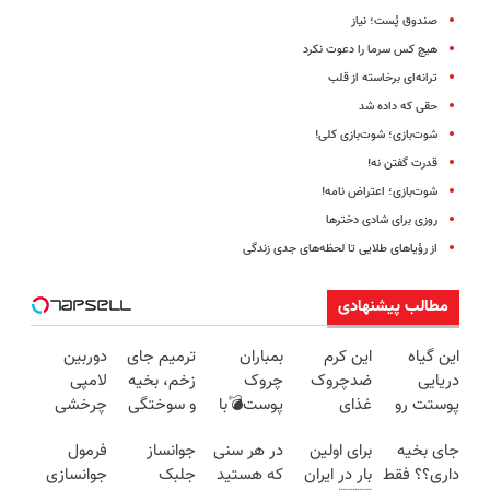
صندوق پُست؛ نیاز
هیچ کس سرما را دعوت نکرد
ترانه‌‌ای برخاسته از قلب
حقی که داده شد
شوت‌بازی؛ شوت‌بازی کلی!
قدرت گفتن نه!
شوت‌بازی؛ اعتراض نامه!
روزی برای شادی دخترها
از رؤیاهای طلایی تا لحظه‌های جدی زندگی
مطالب پیشنهادی
این گیاه
این کرم
بمباران
ترمیم جای
دوربین
دریایی
ضدچروک
چروک
زخم، بخیه
لامپی
پوستت رو
غذای
پوست💣با
و سوختگی
چرخشی
طوری صاف
پوستت رو
جوانساز
فقط در 3
360 درجه
جای بخیه
برای اولین
در هر سنی
جوانساز
فرمول
میکنه
تامین
جلبک
هفته!!😍
فقط امروز
داری؟؟ فقط
بار در ایران
که هستید
جلبک
جوانسازی
انگار20سال
میکنه
(تخفیف
حراج شد🔥