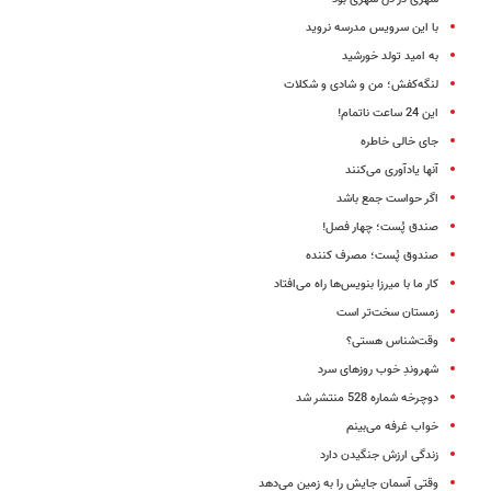
با این سرویس مدرسه نروید
به امید تولد خورشید
لنگه‌کفش؛ من و شادی و شکلات
این 24 ساعت ناتمام!
جای خالی خاطره
آنها یادآوری می‌کنند
اگر حواست جمع باشد
صندق پُست؛ چهار فصل!
صندوق پُست؛ مصرف کننده
کار ما با میرزا بنویس‌ها راه می‌افتاد
زمستان سخت‌تر است
وقت‌شناس هستی؟
شهروندِ خوب روزهای سرد
دوچرخه شماره 528 منتشر شد
خواب غرفه می‌بینم
زندگی ارزش جنگیدن دارد
وقتی آسمان جایش را به زمین می‌دهد