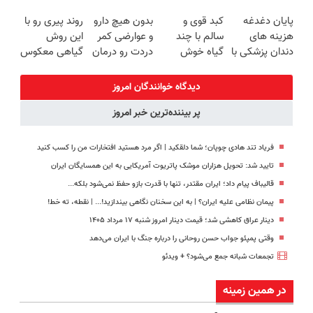
فصلی
امروز حراج شد
(◂پرسش‌نامه)
ترمیم کننده 23
پایان دغدغه
کبد قوی و
بدون هیچ دارو
روند پیری رو با
خوبه۴۵٪تخفیف
🔥 پرداخت
روزه ساخت!
هزینه های
سالم با چند
و عوارضی کمر
این روش
درب منزل
دندان پزشکی با
گیاه خوش
دردت رو درمان
گیاهی معکوس
پک سفید
طعم
کن!
کن
کننده خانگی
(پرسش‌نامه)
دیدگاه خوانندگان امروز
پر بیننده‌ترین خبر امروز
فریاد تند هادی چوپان؛‌ شما دلقکید | اگر مرد هستید افتخارات من را کسب کنید
تایید شد: تحویل هزاران موشک پاتریوت آمریکایی به این همسایگان ایران
قالیباف پیام داد؛ ایران مقتدر، تنها با قدرت بازو حفظ نمی‌شود بلکه...
پیمان نظامی علیه ایران؟ | به این سخنان نگاهی بیندازید!‌... | نقطه، ته خط!
دینار عراق کاهشی شد؛ قیمت دینار امروز شنبه ۱۷ مرداد ۱۴۰۵
وقتی پمپئو جواب حسن روحانی را درباره جنگ با ایران می‌دهد
تجمعات شبانه جمع می‌شود؟ + ویدئو
در همین زمینه