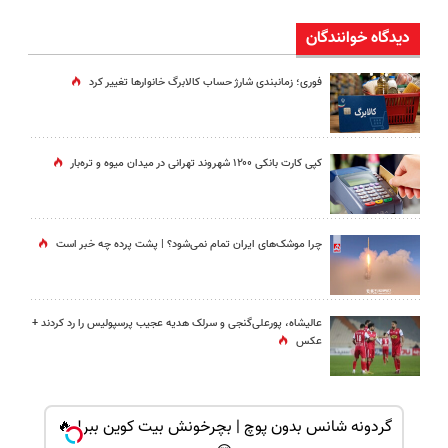
دیدگاه خوانندگان
فوری؛ زمانبندی‌ شارژ حساب کالابرگ خانوارها تغییر کرد
کپی کارت بانکی ۱۲۰۰ شهروند تهرانی در میدان میوه و تره‌بار
چرا موشک‌های ایران تمام نمی‌شود؟ | پشت پرده چه خبر است
عالیشاه، پورعلی‌گنجی و سرلک هدیه عجیب پرسپولیس را رد کردند +
عکس
شانس بدون پوچ، از آیفون17تا PS5 و طلای
گردونه شانس بدون پوچ | بچرخونش بیت کوین ببر! 🔥