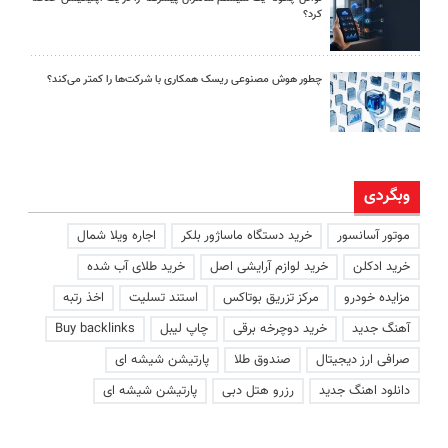
کرد؟
چطور هوش مصنوعی ریسک همکاری با شرکت‌ها را کمتر می‌کند؟
وبگردی
موتور آسانسور
خرید دستگاه ماساژور بلکر
اجاره ویلا شمال
خرید ادکلن
خرید لوازم آرایشی اصل
خرید طلای آب شده
مزایده خودرو
مرکز تزریق بوتاکس
استند تسلیت
اخذ رتبه
آهنگ جدید
خرید دوچرخه برقی
چاپ لیبل
Buy backlinks
صرافی ارز دیجیتال
صندوق طلا
پارتیشن شیشه ای
دانلود اهنگ جدید
رزرو هتل دبی
پارتیشن شیشه ای