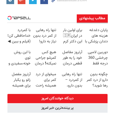
مطالب پیشنهادی
پایان دغدغه
برای اولین بار
تنها راه رهایی
با کمردرد
هزینه های
در ایران🇮🇷
از کمر درد بدون
خداحافظی کن!
دندان پزشکی با
این دکتر کرم
نیاز به دارو!
(فیلم و ببین ◀
پک سفید
ترمیم کننده 23
(◂پرسش‌نامه)
پرسش‌نامه رو
دوربین لامپی
آرتروز مفاصل
هیچ کس
با این روش
کننده خانگی
روزه ساخت!
پرکن)
چرخشی 360
خود را به طور
کمرشو جراحی
توی
درجه فقط
قطعی درمان
نمیکنه❗ درمان
خونه،سفیدی و
امروز حراج شد
کنید!
کمردرد بدون
زیبایی دندوناتو
چگونه بدون
تنها راه رهایی
میخوای از درد
آرتروز مفصل
🔥 پرداخت
◗پرسش‌نامه◖
قرص
برگردون
دارو از درد کمر
از کمردرد –
کمر برای
زانو رو یکبار
درب منزل
(پرسشنامه)
(40%off)
رها شوید؟
بدون دارو،
همیشه راحت
برای همیشه
(◂پرسش‌نامه
بدون جراحی!
شی؟ 👈
درمان کن!
رو پرکن)
«فرم پر کن»
پرسش‌نامه رو
◗پرسش‌نامه◖
دیدگاه خوانندگان امروز
پر کن
پر بیننده‌ترین خبر امروز