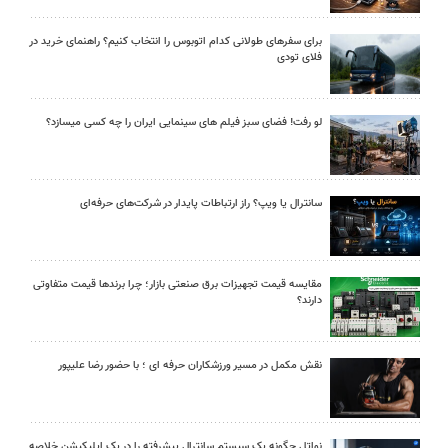
برای سفرهای طولانی کدام اتوبوس را انتخاب کنیم؟ راهنمای خرید در
فلای تودی
لو رفت! فضای سبز فیلم های سینمایی ایران را چه کسی میسازد؟
سانترال یا ویپ؟ راز ارتباطات پایدار در شرکت‌های حرفه‌ای
مقایسه قیمت تجهیزات برق صنعتی بازار؛ چرا برندها قیمت متفاوتی
دارند؟
نقش مکمل در مسیر ورزشکاران حرفه ای ؛ با حضور رضا علیپور
نواتل چگونه یک سیستم سانترال پیشرفته را در یک اپلیکیشن خلاصه