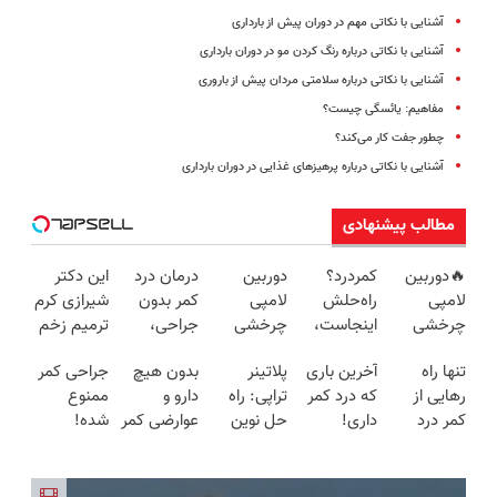
آشنایی با نکاتی مهم در دوران پیش از بارداری
آشنایی با نکاتی درباره رنگ کردن مو در دوران بارداری
آشنایی با نکاتی درباره سلامتی مردان پیش از باروری
مفاهیم: یائسگی چیست؟
چطور جفت کار می‌کند؟
آشنایی با نکاتی درباره پرهیزهای غذایی در دوران بارداری
مطالب پیشنهادی
🔥دوربین
کمردرد؟
دوربین
درمان درد
این دکتر
لامپی
راه‌حلش
لامپی
کمر بدون
شیرازی کرم
چرخشی
اینجاست،
چرخشی
جراحی،
ترمیم زخم
360 درجه
نه توی
360 درجه
تزریق ◀
ایرانی را
تنها راه
آخرین باری
پلاتینر
بدون هیچ
جراحی کمر
🔥 پرداخت
داروخونه
فقط امروز
پرسش‌نامه
ساخت!!!
رهایی از
که درد کمر
تراپی: راه
دارو و
ممنوع
درب منزل
حراج شد🔥
رو پر کن ▶
کمر درد
داری!
حل نوین
عوارضی کمر
شده!
+ گارانتی
پرداخت
بدون نیاز به
◗پرسش‌نامه
برای کمردرد
دردت رو
میخوای
تعویض
درب منزل
دارو!
رو پر کن◖
در منزل
درمان کن!
کمرت رو در
(◂پرسش‌نامه)
شما
(پرسش‌نامه)
منزل درمان