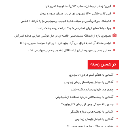
فوری؛ زمانبندی‌ شارژ حساب کالابرگ خانوارها تغییر کرد
کپی کارت بانکی ۱۲۰۰ شهروند تهرانی در میدان میوه و تره‌بار
عالیشاه، پورعلی‌گنجی و سرلک هدیه عجیب پرسپولیس را رد کردند + عکس
چرا موشک‌های ایران تمام نمی‌شود؟ | پشت پرده چه خبر است
تصویری تازه از آیت‌الله سیدمجتبی خامنه‌ای در حال نوشتن عبارتی درباره اسرائیل
ترامپ هفته آینده به عراق می آید، بزنیدش! + ویدئو | سپاه با سجیل بزند تا....
جدایی رسمی رامین رضاییان از استقلال | قدوس هم پرسپولیسی نشد
در همین زمینه
آشنایی با علائم آسم در دوران بارداری
آشنایی با عوامل زمینه‌‌ساز زایمان زودرس
چطور مادر بارداری سالم داشته باشد
آشنایی با پیشنهاداتی درباره استفاده از شیردوش
چطور با افسردگی پس از زایمان کنار بیاییم؟
آشنایی با توصیه‌هایی درباره یائسگی
آشنایی با عوامل زایمان زود رس
مفاهیم: حاملگی خارج از رحم چیست؟