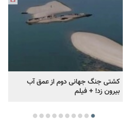
کنی؟
((پرسش‌نامه))
ماه +
کشتی‌ جنگ جهانی دوم از عمق آب
اف
بیرون زد! + فیلم
ما