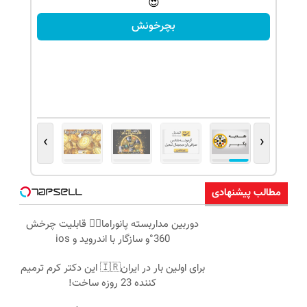
😍
بچرخونش
›
‹
مطالب پیشنهادی
دوربین مداربسته پانوراما👈🏻 قابلیت چرخش
360°و سازگار با اندروید و ios
برای اولین بار در ایران🇮🇷 این دکتر کرم ترمیم
کننده 23 روزه ساخت!