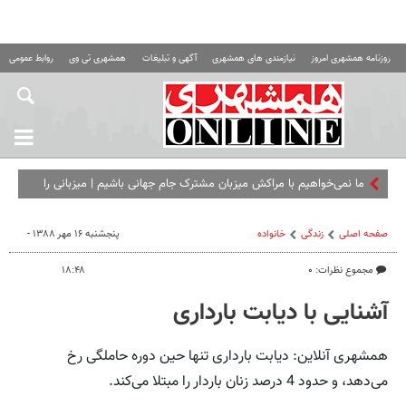
روزنامه همشهری امروز
نیازمندی های همشهری
آگهی و تبلیغات
همشهری تی وی
روابط عمومی ه
ما نمی‌خواهیم با مراکش میزبان مشترک جام جهانی باشیم |‌ میزبانی را
باید از آنها بگیرید
صفحه اصلی
زندگی
خانواده
پنجشنبه ۱۶ مهر ۱۳۸۸ -
مجموع نظرات: ۰
۱۸:۴۸
آشنایی با دیابت بارداری
همشهری آنلاین: دیابت بارداری تنها حین دوره حاملگی رخ
می‌دهد، و حدود 4 درصد زنان باردار را مبتلا می‌کند.