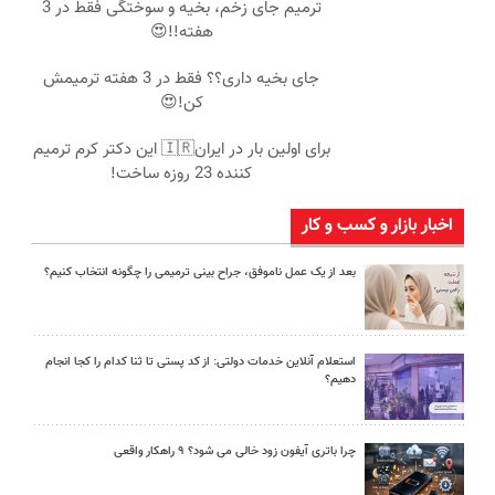
ترمیم جای زخم، بخیه و سوختگی فقط در 3
هفته!!😍
جای بخیه داری؟؟ فقط در 3 هفته ترمیمش
کن!😍
برای اولین بار در ایران🇮🇷 این دکتر کرم ترمیم
کننده 23 روزه ساخت!
اخبار بازار و کسب و کار
بعد از یک عمل ناموفق، جراح بینی ترمیمی را چگونه انتخاب کنیم؟
استعلام آنلاین خدمات دولتی: از کد پستی تا ثنا کدام را کجا انجام
دهیم؟
چرا باتری آیفون زود خالی می شود؟ ۹ راهکار واقعی