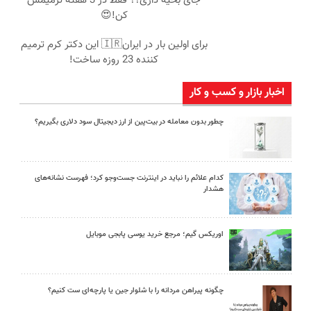
جای بخیه داری؟؟ فقط در 3 هفته ترمیمش
کن!😍
برای اولین بار در ایران🇮🇷 این دکتر کرم ترمیم
کننده 23 روزه ساخت!
اخبار بازار و کسب و کار
چطور بدون معامله در بیت‌پین از ارز دیجیتال سود دلاری بگیریم؟
کدام علائم را نباید در اینترنت جست‌وجو کرد؛ فهرست نشانه‌های
هشدار
اوریکس گیم؛ مرجع خرید یوسی پابجی موبایل
چگونه پیراهن مردانه را با شلوار جین یا پارچه‌ای ست کنیم؟