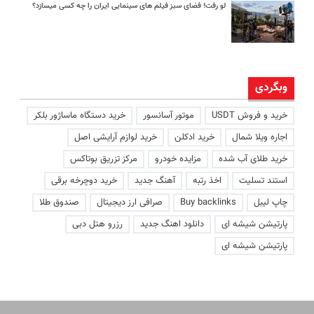
لو رفت! فضای سبز فیلم های سینمایی ایران را چه کسی میسازد؟
وبگردی
خرید و فروش USDT
موتور آسانسور
خرید دستگاه ماساژور بلکر
اجاره ویلا شمال
خرید ادکلن
خرید لوازم آرایشی اصل
خرید طلای آب شده
مزایده خودرو
مرکز تزریق بوتاکس
استند تسلیت
اخذ رتبه
آهنگ جدید
خرید دوچرخه برقی
چاپ لیبل
Buy backlinks
صرافی ارز دیجیتال
صندوق طلا
پارتیشن شیشه ای
دانلود اهنگ جدید
رزرو هتل دبی
پارتیشن شیشه ای