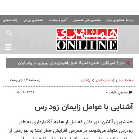
روزنامه همشهری امروز
نیازمندی های همشهری
آگهی و تبلیغات
همشهری تی وی
روابط عمومی ه
مورخ آمریکایی- هندی: آمریکا هیچ راهبردی برای پیروزی در برابر ایران
ندارد،‌ همان‌طور که در عراق و افغانستان نداشت
صفحه اصلی
اخبار دانش
پزشکی
پنجشنبه ۱۳ اردیبهشت
مجموع نظرات: ۰
۱۳۸۶ - ۰۶:۲۹
آشنایی با عوامل زایمان زود رس
همشهری آنلاین: نوزادانی که قبل از هفته 37 بارداری به طور
زودرس متولد می‌شوند، در معرض افزایش خطر ابتلا به عوارضی از