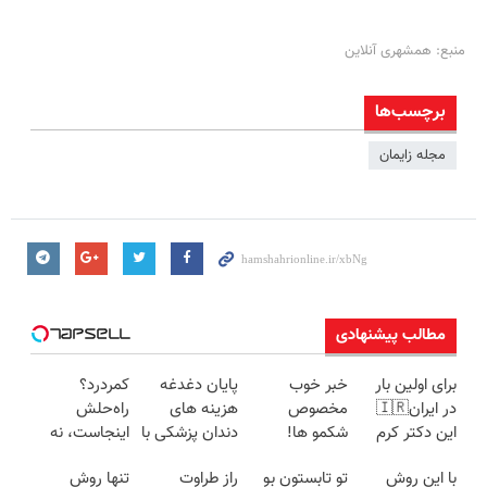
منبع: همشهری آنلاین
برچسب‌ها
مجله زایمان
مطالب پیشنهادی
برای اولین بار
خبر خوب
پایان دغدغه
کمردرد؟
در ایران🇮🇷
مخصوص
هزینه های
راه‌حلش
این دکتر کرم
شکمو ها!
دندان پزشکی با
اینجاست، نه
ترمیم کننده 23
آسون ترین
پک سفید
توی داروخونه
با این روش
تو تابستون بو
راز طراوت
تنها روش
روزه ساخت!
روش لاغری
کننده خانگی