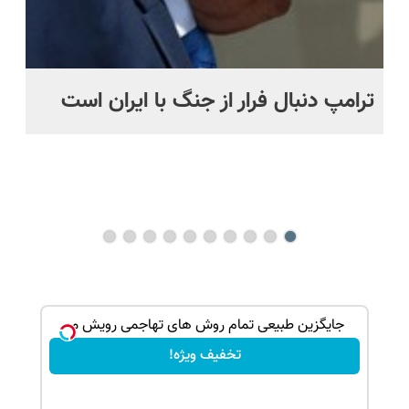
ترامپ دنبال فرار از جنگ با ایران است
مو
س
راه
هم
ند
بک!
جایگزین طبیعی تمام روش های تهاجمی رویش مو
تخفیف ویژه!