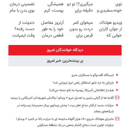
توی
میگیری؟! تو دو
همیشگی
تضمینی درمان
معرفی شد
خونه،سفیدی و
دقیقه برای
پوست، کرم
بوی بدن با مام
زیبایی دندوناتو
همیشه
جوانساز جلبک
اسپری
ویدیو هولناک
میخوای کمر
آرتروز مفاصل
دندونت از
برگردون
درمانش کن
با 45%تخفیف
سورملینا!
از جوان کارتن
دردت رو بدون
خود را به طور
دست رفته؟
(40%off)
خوابی که
قرص برای
قطعی درمان
وقت ایمپلنت
میلیاردر شد.
همیشه خوب
کنید!
دیجیتاله
آموزش رایگان
کنی؟
◗پرسش‌نامه◖
دیدگاه خوانندگان امروز
(◂پرسش‌نامه
پر بیننده‌ترین خبر امروز
رو پر کن)
ایستگاه گفت‌وگو با مسافران مترو
بازیکن به درد نخور استقلال راهی تیم اروپایی شد!
هشدار اطلاعاتی آمریکا: روسیه به ناتو حمله می‌کند!
گلایه ها از گرانی بنزین و تعدیل نیرو + ویدئو | واکنش شهروندان آمریکایی را ببینید
جزئیات جدید از قتل مداح اهل‌ بیت |‌ پخش ویدئوی پیکر حمیدرضا رجب‌زاده در
شبکه‌های معاند
ماجرای هولناک خروج ۱۸۰ هزار گلوله ساچمه ای با حرارت بالا در لامرد + ویدئو |
جزئیات اولین تست سلاح کشتار جمعی در یک منطقه مسکونی