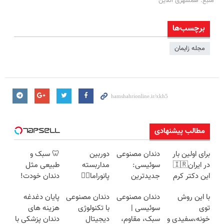
منبع: همشهری آنلاین
برچسب‌ها
مجله زایمان
مطالب پیشنهادی
برای اولین بار
دندان مصنوعی
دوربین
🦷 سبک و
در ایران🇮🇷
سوئیسی:
مداربسته
طبیعی مثل
این دکتر کرم
جدیدترین
پانوراما👈🏻
دندان خودت!
ترمیم کننده 23
فناوری اروپا،
قابلیت چرخش
نصب آسان و
با این روش
دندان مصنوعی
دندان مصنوعی
پایان دغدغه
روزه ساخت!
سبک و مقاوم |
360°و سازگار با
پرداخت
توی
سوئیسی |
با تکنولوژی
هزینه های
پرداخت قسطی
اندروید و ios
اقساطی 💳 📍
خونه،سفیدی و
سبک، مقاوم،
دیجیتال
دندان پزشکی با
تهران