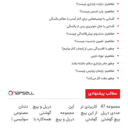
مفاهیم: دیابت بارداری چیست؟
مفاهیم: پاپ اسمیر چیست؟
آشنایی با توصیه‌هایی برای کنار آمدن با علائم یائسگی
آشنایی با علل خونریزی پس از یائسگی
مفاهیم: سندروم پیش‌قاعدگی چیست؟
مفاهیم: تعیین جنسیت چیست؟
چطور با افسردگی پس از زایمان کنار بیاییم؟
مفاهیم: نوزاد نارس
چطور مادر بارداری سالم داشته باشد
مفاهیم: زایمان زودرس چیست؟
چطور جفت کار می‌کند؟
مطالب پیشنهادی
مجموعه 47
کاربردی تر
این
دریل و پیچ
دندان
عددی دریل
از این پیچ
مجموعه
گوشتی
مصنوعی
پیچ گوشتی
گوشتی
دریل و پیچ
همه‌کاره با
سوئیسی |
شارژی
نداریم! 47
گوشتی رو با
گیربکس
سبک،