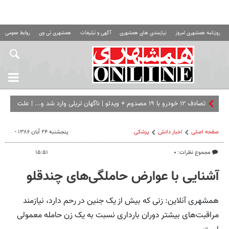
روزنامه همشهری امروز
نیازمندی های همشهری
آگهی و تبلیغات
همشهری تی وی
روابط عمومی ه
تصادف ۱۲ خودرو با ۱۹ مصدوم + ویدئو | ناگهان تریلی وارد شد و... | علت
حادثه در دست بررسی است
صفحه اصلی
اخبار دانش
پزشکی
پنجشنبه ۲۴ آبان ۱۳۸۶ -
مجموع نظرات: ۰
۱۵:۵۱
آشنایی با عوارض حاملگی‌های چندقلو
همشهری آنلاین: زنی که بیش از یک جنین در رحم دارد، نیازمند
مراقبت‌های بیشتر دوران بارداری نسبت به یک زن حامله معمولی