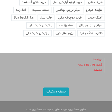
خرید ادکلن
خرید لوازم آرایشی اصل
خرید طلای آب شده
مزایده خودرو
مرکز تزریق بوتاکس
استند تسلیت
اخذ رتبه
آهنگ جدید
خرید دوچرخه برقی
چاپ لیبل
Buy backlinks
صرافی ارز دیجیتال
صندوق طلا
پارتیشن شیشه ای
دانلود اهنگ جدید
رزرو هتل دبی
پارتیشن شیشه ای
درباره ما
قیمت دلار، طلا و سکه
تبلیغات
نسخه دسکتاپ
حقوق همشهری‌آنلاین متعلق به موسسه همشهری است