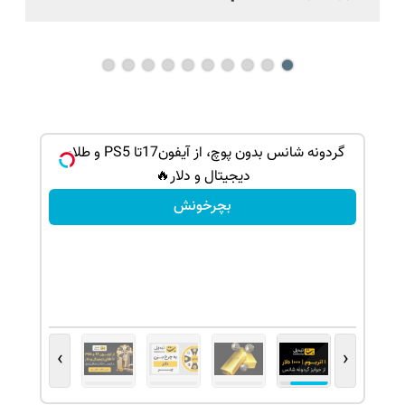
گردونه شانس بدون پوچ، از آیفون17تا PS5 و طلای
دیجیتال و دلار🔥
بچرخونش
›
‹