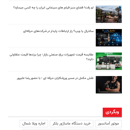
لو رفت! فضای سبز فیلم های سینمایی ایران را چه کسی میسازد؟
سانترال یا ویپ؟ راز ارتباطات پایدار در شرکت‌های حرفه‌ای
مقایسه قیمت تجهیزات برق صنعتی بازار؛ چرا برندها قیمت متفاوتی
دارند؟
نقش مکمل در مسیر ورزشکاران حرفه ای ؛ با حضور رضا علیپور
وبگردی
موتور آسانسور
خرید دستگاه ماساژور بلکر
اجاره ویلا شمال