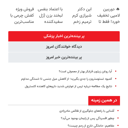
زیبایی دندوناتو
طبیعی! ویزیت
سوئیسی🇨🇭
پک سفید
🔥 دوربین
این دکتر
با اعتماد بنفس
فروش ویژه
برگردون
رایگان+پرداخت
کننده خانگی
لامپی تخفیف
شیرازی کرم
لبخند بزن (ژل
کفش چرمی با
(40%off)
اقساطی😍
خورد! فقط تا
ترمیم زخم
سفیدکننده
مناسب‌ترین
آخر امروز 🔥
ایرانی را
دندان40%تخفیف)
قیمت+پرداخت
ساخت!!!
اقساطی
پر بیننده‌ترین اخبار پزشکی
دیدگاه خوانندگان امروز
پر بیننده‌ترین خبر امروز
آیا روغن زیتون فرابکر بهتر از معمولی است؟
کمبود تستوسترون را جدی بگیرید؛ از کاهش میل جنسی تا خستگی مداوم
نتایج یک مطالعه درباره ترس از عوارض شدید داروهای کاهنده کلسترول
در همین زمینه
آشنایی با راه‌های جلوگیری از نقائص مادرزادی
چطور افسردگی پس از زایمان بوجود می‌آید؟
مفاهیم: حاملگی خارج از رحم چیست؟