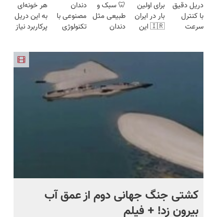
دریل دقیق
برای اولین
🦷 سبک و
دندان
هر خونه‌ای
(تخفیف به
تیکه
گارانتی و
هوشمند ⚙️
مقاوم،
با کنترل
بار در ایران
طبیعی مثل
مصنوعی با
به این دریل
مدت
کاربردی با
نصف قیمت
(نصف
طبیعی!
سرعت
🇮🇷 این
دندان
تکنولوژی
پرکاربرد نیاز
محدود)
ضمانت
بخر!😉
قیمت بازار
ویزیت
اتوماتیک 🎯
دکتر کرم
خودت!
دیجیتال
داره😍 با
بازگشت
🔥)
رایگان+پرداخت
(مجموعه
ترمیم کننده
نصب آسان
سوئیسی
تخفیف بخر
اقساطی😍
47عددی +
23 روزه
و پرداخت
🇨🇭
😉👌🏻
تخفیف
ساخت!
اقساطی 💳
ویژه)
📍 تهران
ماه +
کشتی‌ جنگ جهانی دوم از عمق آب
اف
بیرون زد! + فیلم
ما