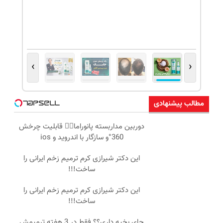
›
‹
مطالب پیشنهادی
دوربین مداربسته پانوراما👈🏻 قابلیت چرخش
360°و سازگار با اندروید و ios
این دکتر شیرازی کرم ترمیم زخم ایرانی را
ساخت!!!
این دکتر شیرازی کرم ترمیم زخم ایرانی را
ساخت!!!
جای بخیه داری؟؟ فقط در 3 هفته ترمیمش