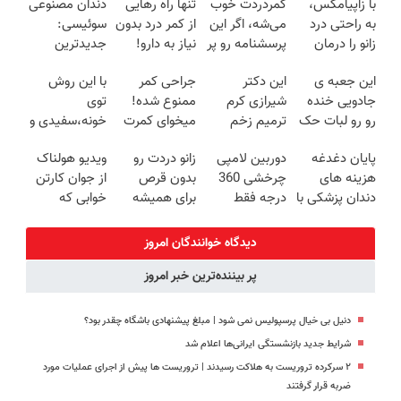
با زاپیامکس،
کمردردت خوب
تنها راه رهایی
دندان مصنوعی
به راحتی درد
می‌شه، اگر این
از کمر درد بدون
سوئیسی:
زانو را درمان
پرسشنامه رو پر
نیاز به دارو!
جدیدترین
کنید!
کنی!!
(◂پرسش‌نامه)
فناوری اروپا،
این جعبه ی
این دکتر
جراحی کمر
با این روش
سبک و مقاوم |
جادویی خنده
شیرازی کرم
ممنوع شده!
توی
پرداخت قسطی
رو رو لبات حک
ترمیم زخم
میخوای کمرت
خونه،سفیدی و
میکنه
ایرانی را
رو در منزل
زیبایی دندوناتو
پایان دغدغه
دوربین لامپی
زانو دردت رو
ویدیو هولناک
خرید40%تخفیف
ساخت!!!
درمان کنی؟
برگردون
هزینه های
چرخشی 360
بدون قرص
از جوان کارتن
((پرسش‌نامه))
(40%off)
دندان پزشکی با
درجه فقط
برای همیشه
خوابی که
پک سفید
امروز حراج شد
خوب کن! (قدم
میلیاردر شد.
کننده خانگی
🔥 پرداخت
اول،
آموزش رایگان
دیدگاه خوانندگان امروز
درب منزل
پرسش‌نامه)
پر بیننده‌ترین خبر امروز
دنیل بی خیال پرسپولیس نمی شود | مبلغ پیشنهادی باشگاه چقدر بود؟
شرایط جدید بازنشستگی ایرانی‌ها اعلام شد
۲ سرکرده تروریست به هلاکت رسیدند | تروریست ها پیش از اجرای عملیات مورد
ضربه قرار گرفتند