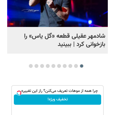
شادمهر عقیلی قطعه «گل یاس» را
آم
بازخوانی کرد | ببینید
بک!
چرا همه از موهات تعریف می‌کنن؟ راز این تغییره...
تخفیف ویژه!