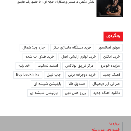
نقش مکمل در مسیر ورزشکاران حرفه ای ؛ با حضور رضا علیپور
وبگردی
موتور آسانسور
خرید دستگاه ماساژور بلکر
اجاره ویلا شمال
خرید ادکلن
خرید لوازم آرایشی اصل
خرید طلای آب شده
مزایده خودرو
مرکز تزریق بوتاکس
استند تسلیت
اخذ رتبه
آهنگ جدید
خرید دوچرخه برقی
چاپ لیبل
Buy backlinks
صرافی ارز دیجیتال
صندوق طلا
پارتیشن شیشه ای
دانلود اهنگ جدید
رزرو هتل دبی
پارتیشن شیشه ای
درباره ما
قیمت دلار، طلا و سکه