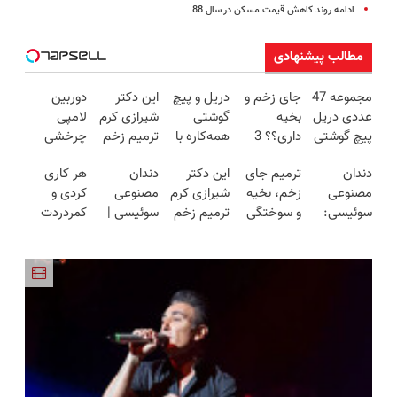
ادامه روند کاهش قیمت مسکن در سال 88
مطالب پیشنهادی
مجموعه 47
جای زخم و
دریل و پیچ
این دکتر
دوربین
عددی دریل
بخیه
گوشتی
شیرازی کرم
لامپی
پیچ گوشتی
داری؟؟ 3
همه‌کاره با
ترمیم زخم
چرخشی
شارژی
هفته‌ای
گیربکس
ایرانی را
360 درجه
دندان
ترمیم جای
این دکتر
دندان
هر کاری
(تخفیف به
محوش کن!
هوشمند ⚙️
ساخت!!!
فقط امروز
مصنوعی
زخم، بخیه
شیرازی کرم
مصنوعی
کردی و
مدت
(نصف
حراج شد🔥
سوئیسی:
و سوختگی
ترمیم زخم
سوئیسی |
کمردردت
محدود)
قیمت بازار
پرداخت
جدیدترین
فقط در 3
ایرانی را
سبک،
درمان نشد؟
🔥)
درب منزل
فناوری
هفته!!😍
ساخت!!!
مقاوم،
پر کردن
اروپا، سبک
طبیعی!
پرسشنامه و
و مقاوم |
ویزیت
دریافت راه
پرداخت
رایگان+پرداخت
حل
قسطی
اقساطی😍