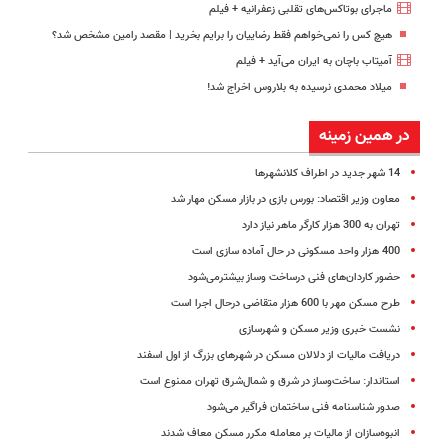
ماجرای بوتاکس‌های تقلبی زعفرانیه + فیلم
هیچ کس را نمی‌خواهم فقط رضاییان را برایم بخرید | مقصد رامین مشخص شد؟
آمیتاب باچان به ایران می‌آید + فیلم
میلاد محمدی نرسیده به بلاروس اخراج شد!
در همین زمینه
14 شهر جدید در اطراف کلانشهرها
معاون وزیر اقتصاد: بورس بازی در بازار مسکن مهار شد
تهران به 300 هزار کارگر ماهر نیاز دارد
400 هزار واحد مسکونی در حال آماده سازی است
حضور کاردان‌های فنی درساخت وساز بیشترمی‌شود
طرح مسکن مهر با 600 هزار متقاضی درحال اجرا است
نشست خبری وزیر مسکن و شهرسازی
دریافت مالیات از دلالان مسکن در شهرهای بزرگ از اول اسفند
استاندار: ساخت‌وساز در شرق و شمال‌شرق تهران ممنوع است
صدور شناسنامه فنی ساختمان فراگیر می‌شود
انبوه‌سازان از مالیات بر معامله مکرر مسکن معاف شدند