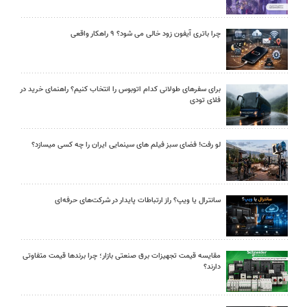
چرا باتری آیفون زود خالی می شود؟ ۹ راهکار واقعی
برای سفرهای طولانی کدام اتوبوس را انتخاب کنیم؟ راهنمای خرید در
فلای تودی
لو رفت! فضای سبز فیلم های سینمایی ایران را چه کسی میسازد؟
سانترال یا ویپ؟ راز ارتباطات پایدار در شرکت‌های حرفه‌ای
مقایسه قیمت تجهیزات برق صنعتی بازار؛ چرا برندها قیمت متفاوتی
دارند؟