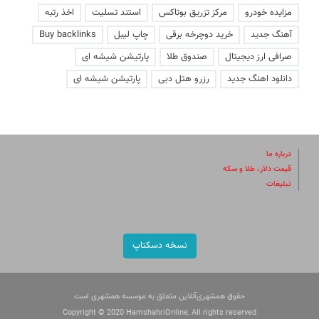
مزایده خودرو
مرکز تزریق بوتاکس
استند تسلیت
اخذ رتبه
آهنگ جدید
خرید دوچرخه برقی
چاپ لیبل
Buy backlinks
صرافی ارز دیجیتال
صندوق طلا
پارتیشن شیشه ای
دانلود اهنگ جدید
رزرو هتل دبی
پارتیشن شیشه ای
درباره ما
قیمت دلار، طلا و سکه
تبلیغات
نسخه دسکتاپ
حقوق همشهری‌آنلاین متعلق به موسسه همشهری است
Copyright © 2020 HamshahriOnline, All rights reserved