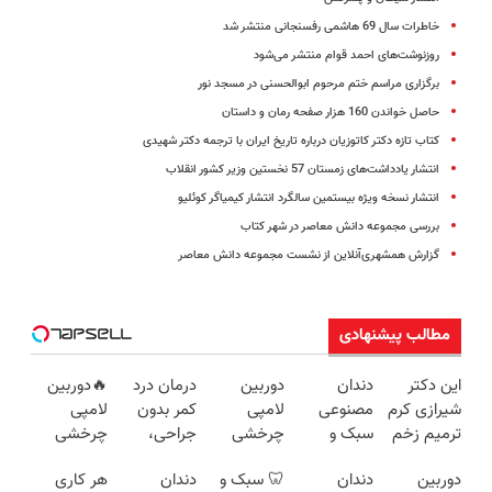
خاطرات سال 69 هاشمی رفسنجانی منتشر شد
روزنوشت‌های احمد قوام منتشر می‌شود
برگزاری مراسم ختم مرحوم ابوالحسنی در مسجد نور
حاصل خواندن 160 هزار صفحه رمان و داستان
کتاب تازه دکتر کاتوزیان درباره تاریخ ایران با ترجمه دکتر شهیدی
‌انتشار یادداشت‌های زمستان 57 نخستین وزیر کشور انقلاب
انتشار نسخه ویژه بیستمین سالگرد انتشار کیمیاگر کوئلیو
بررسی مجموعه دانش معاصر در شهر کتاب
گزارش همشهری‌آنلاین از نشست مجموعه دانش معاصر
مطالب پیشنهادی
این دکتر
دندان
دوربین
درمان درد
🔥دوربین
شیرازی کرم
مصنوعی
لامپی
کمر بدون
لامپی
ترمیم زخم
سبک و
چرخشی
جراحی،
چرخشی
ایرانی را
مقاوم
360 درجه
تزریق ◀
360 درجه
دوربین
دندان
🦷 سبک و
دندان
هر کاری
ساخت!!!
می‌خوای؟
فقط امروز
پرسش‌نامه
🔥 پرداخت