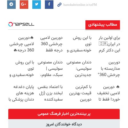
مطالب پیشنهادی
برای اولین بار
با این روش
دوربین لامپی
🔥دوربین
در ایران🇮🇷
توی
چرخشی 360
لامپی چرخشی
این دکتر کرم
خونه،سفیدی و
درجه فقط
360 درجه🔥
ترمیم کننده 23
زیبایی دندوناتو
امروز حراج شد
دارای دزدگیر
دوربین
دندان مصنوعی
دندان مصنوعی
با این روش
روزه ساخت!
برگردون
🔥 پرداخت
حرکتی
مداربسته با
سوئیسی:
سوئیسی |
توی
(40%off)
درب منزل
چرخش 360°
جدیدترین
سبک، مقاوم،
خونه،سفیدی و
+ تخفیف
فناوری اروپا،
طبیعی! ویزیت
زیبایی دندوناتو
🔥 دوربین
با کم‌ترین
با اعتماد بنفس
پایان دغدغه
(ضمانت
سبک و مقاوم |
رایگان+پرداخت
برگردون(40%off)
لامپی تخفیف
قیمت بهترین
لبخند بزن (ژل
هزینه های
تعویض +
پرداخت قسطی
اقساطی😍
خورد! فقط تا
دوربین
سفیدکننده
دندان پزشکی با
پرداخت درب
آخر امروز 🔥
مداربسته رو
دندان40%تخفیف)
پک سفید
منزل)
بخر❗❗❗
کننده خانگی
پر بیننده‌ترین اخبار فرهنگ عمومی
دیدگاه خوانندگان امروز