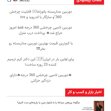
مطالب پیشنهادی
دوربین مداربسته پانوراما👈🏻 قابلیت چرخش
360°و سازگار با اندروید و ios
دوربین لامپی چرخشی 360 درجه فقط امروز
حراج شد🔥 پرداخت درب منزل
با کم‌ترین قیمت بهترین دوربین مداربسته رو
بخر❗❗❗
برای اولین بار در ایران🇮🇷 این دکتر کرم ترمیم
کننده 23 روزه ساخت!
🔥دوربین لامپی چرخشی 360 درجه🔥دارای
دزدگیر حرکتی
اخبار بازار و کسب و کار
چگونه پیراهن مردانه را با شلوار جین یا پارچه‌ای ست کنیم؟