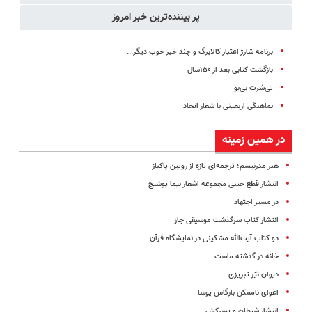
پر بیننده‌ترین خبر امروز
برنامه شارژ اعتبار کالابرگ و چند خبر خوب دیگر...
بازگشت کتابی بعد از ۱۵۰سال
تی‌شرت بی‌بو
نماهنگی اربعینی با شعار اتحاد
در همین زمینه
هنر مدرنیسم؛ ترجمه‌ای تازه از رویین پاکباز
انتشار قطع جیبی مجموعه اشعار نیما یوشیج
در مسیر اجتهاد
انتشار کتاب سرگذشت موسیقی جاز
دو کتاب آیت‌الله مشکینی در نمایشگاه قرآن
خانه در گذشته ماست
دیوان نیّر تبریزی
اغوای ناممکن بارگاس یوسا
انتشار شیطان و پسرکش