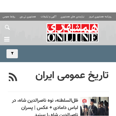
روزنامه همشهری امروز
نیازمندی های همشهری
آگهی و تبلیغات
همشهری تی وی
روابط عمومی ه
تاریخ عمومی ایران
ظل‌السلطنه، نوه ناصرالدین شاه، در
لباس دامادی + عکس | پسران
ناصرالدین شاه را ببینید