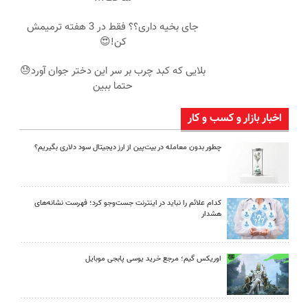
جای بخیه داری؟؟ فقط در 3 هفته ترمیمش
کن!😍
بلایی که کبد چرب بر سر این دختر جوان آورد😓
حتما ببین
اخبار بازار و کسب و کار
چطور بدون معامله در بیت‌پین از ارز دیجیتال سود دلاری بگیریم؟
کدام علائم را نباید در اینترنت جست‌وجو کرد؛ فهرست نشانه‌های
هشدار
اوریکس گیم؛ مرجع خرید یوسی پابجی موبایل