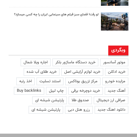
لو رفت! فضای سبز فیلم های سینمایی ایران را چه کسی میسازد؟
وبگردی
موتور آسانسور
خرید دستگاه ماساژور بلکر
اجاره ویلا شمال
خرید ادکلن
خرید لوازم آرایشی اصل
خرید طلای آب شده
مزایده خودرو
مرکز تزریق بوتاکس
استند تسلیت
اخذ رتبه
آهنگ جدید
خرید دوچرخه برقی
چاپ لیبل
Buy backlinks
صرافی ارز دیجیتال
صندوق طلا
پارتیشن شیشه ای
دانلود اهنگ جدید
رزرو هتل دبی
پارتیشن شیشه ای