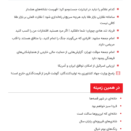
کدام علائم را نباید در اینترنت جست‌وجو کرد؛ فهرست نشانه‌های هشدار
سامانه نظارتی بازار طلا باید هرچه سریع‌تر راه‌اندازی شود | نظارت فعلی بر بازار طلا
کافی نیست
فریاد تند هادی چوپان؛‌ شما دلقکید | اگر مرد هستید افتخارات من را کسب کنید
امام جمعه مشهد: افرادی که می‌گویند جنگ را تمام کنید، یا منافق هستند یا قلب
مریضی دارند
امام جمعه موقت تهران: گزارش‌هایی از حمایت مالی خارجی از هنجارشکنی‌های
فرهنگی وجود دارد
ارزیابی اسرائیل از امکان توافق ایران و آمریکا
پاسخ وزارت جهاد کشاورزی به تولیدکنندگان: گوشت قرمز از قیمت‌گذاری خارج است!
در همین زمینه
خانه‌ای در شهر قصه‌ها
فـردا سبز خواهم بود
خانه‌ای که این‌روزها ساکت است
شادی‌های فیروزه‌ای پایان سال
رنـگ‌های بوم خیال