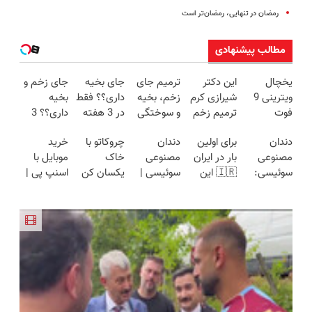
رمضان در تنهایی، رمضان‏‌تر است
مطالب پیشنهادی
یخچال
این دکتر
ترمیم جای
جای بخیه
جای زخم و
ویترینی 9
شیرازی کرم
زخم، بخیه
داری؟؟ فقط
بخیه
فوت
ترمیم زخم
و سوختگی
در 3 هفته
داری؟؟ 3
ایستکول
ایرانی را
فقط در 3
ترمیمش
هفته‌ای
دندان
برای اولین
دندان
چروکاتو با
خرید
(جدید)
ساخت!!!
هفته!!😍
کن!😍
محوش کن!
مصنوعی
بار در ایران
مصنوعی
خاک
موبایل با
سوئیسی:
🇮🇷 این
سوئیسی |
یکسان کن
اسنپ پی |
جدیدترین
دکتر کرم
سبک،
(روش
در ۴ قسط
فناوری
ترمیم کننده
مقاوم،
خانگی+آسان+به
بدون سود و
اروپا، سبک
23 روزه
طبیعی!
صرفه)
کارمزد!
و مقاوم |
ساخت!
ویزیت
پرداخت
رایگان+پرداخت
قسطی
اقساطی😍