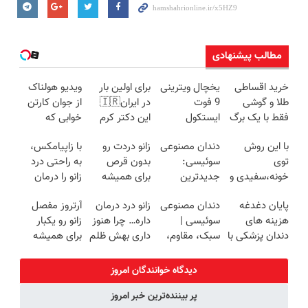
مطالب پیشنهادی
خرید اقساطی
یخچال ویترینی
برای اولین بار
ویدیو هولناک
طلا و گوشی
9 فوت
در ایران🇮🇷
از جوان کارتن
فقط با یک برگ
ایستکول
این دکتر کرم
خوابی که
چک صیادی
(جدید)
ترمیم کننده 23
میلیاردر شد.
با این روش
دندان مصنوعی
زانو دردت رو
با زاپیامکس،
روزه ساخت!
آموزش رایگان
توی
سوئیسی:
بدون قرص
به راحتی درد
خونه،سفیدی و
جدیدترین
برای همیشه
زانو را درمان
زیبایی دندوناتو
فناوری اروپا،
خوب کن! (قدم
کنید!
پایان دغدغه
دندان مصنوعی
زانو درد درمان
آرتروز مفصل
برگردون
سبک و مقاوم |
اول،
هزینه های
سوئیسی |
داره… چرا هنوز
زانو رو یکبار
(40%off)
پرداخت قسطی
پرسش‌نامه)
دندان پزشکی با
سبک، مقاوم،
داری بهش ظلم
برای همیشه
پک سفید
طبیعی! ویزیت
می‌کنی؟
درمان کن!
کننده خانگی
رایگان+پرداخت
◗پرسش‌نامه◖
دیدگاه خوانندگان امروز
اقساطی😍
پر بیننده‌ترین خبر امروز