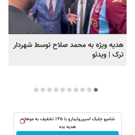
ت
هدیه ویژه به محمد صلاح توسط شهردار
تص
ترک | ویدئو
وی
ک جهت
شامپو جلبک اسپیرولینارو با ۴۵٪ تخفیف به موهات
هدیه بده