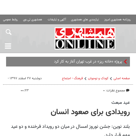
روزنامه همشهری امروز
نیازمندی های همشهری
آگهی و تبلیغات
همشهری تی وی
روابط عمومی ه
پروژه «خانه ریز» در غرب تهران آغاز به کار کرد
صفحه اصلی
کودک و نوجوان
فرهنگ - اجتماع
دوشنبه ۲۷ اسفند ۱۳۹۷ -
مجموع نظرات: ۰
۰۰:۲۳
عید مبعث
رویدادی برای صعود انسان
بلند نوین: جشن نوروز امسال در میان دو رویداد فرخنده و دو عید
مهم قرار دارد.