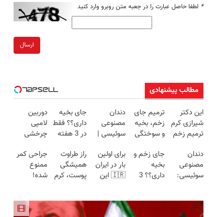
*
لطفا حاصل عبارت را در جعبه متن روبرو وارد کنید
ارسال
مطالب پیشنهادی
این دکتر
ترمیم جای
دندان
جای بخیه
دوربین
شیرازی کرم
زخم، بخیه
مصنوعی
داری؟؟ فقط
لامپی
ترمیم زخم
و سوختگی
سوئیسی |
در 3 هفته
چرخشی
ایرانی را
فقط در 3
سبک،
ترمیمش
360 درجه
دندان
جای زخم و
برای اولین
راز طراوت
جراحی کمر
ساخت!!!
هفته!!😍
مقاوم،
کن!😍
فقط امروز
مصنوعی
بخیه
بار در ایران
همیشگی
ممنوع
طبیعی!
حراج شد🔥
سوئیسی:
داری؟؟ 3
🇮🇷 این
پوست، کرم
شده!
ویزیت
پرداخت
جدیدترین
هفته‌ای
دکتر کرم
جوانساز
میخوای
رایگان+پرداخت
درب منزل
فناوری
محوش کن!
ترمیم کننده
جلبک با
کمرت رو در
اقساطی😍
اروپا، سبک
23 روزه
45%تخفیف
منزل درمان