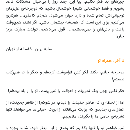
چیزهای بد فکر نکنیم. بیا این چند روز را بی
خیال مشکلات کاغذ
بشویم و فقط خوشحالی کنیم! خوشحال باشیم که دوچرخه
ی عزیزمان
نوجوانی
اش تمام شده و دارد جوان می
شود. هم
دم کاغذی... هرکاری
می
کنیم برای این
است که همیشه پیشمان باشی. اگر نشد، هیچ
وقت
باعث و بانی
اش را نمی
بخشیم... قول می
دهیم. تولدت مبارک عزیز
جان!
سایه برین، ۱۸ساله از تهران
تا آخر، همراه تو
دوچرخه جانم، نکند فکر کنی فراموشت کرده
ام و دیگر با تو هم
رکاب
نیستم!
فکر نکنی چون زنگ نمی
زنم و احوالت را نمی
پرسم،
تو را از یاد برده
ام!
اما از لحظه
ای که ظاهر جدیدت را دیدم، در شوکم! از ظاهر جدیدت، از
اتفاق
های جدیدی که برایت می
افتد، از این
که خیلی‌ها می
خواهند تنها
نشریه
ی حامی ما را بگیرند، متعجبم.
نمی
خواهم تو را تنها بگذارم که وضع از این بدتر شود. شاید وجود و