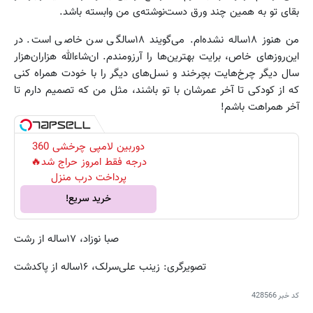
بقای تو به همین چند ورق دست
نوشته
ی من وابسته باشد.
من هنوز ۱۸ساله نشده
ام. می
گویند ۱۸سالگی سن خاصی است. در
این
روزهای خاص، برایت بهترین
ها را آرزومندم. ان
شاءالله هزاران
هزار
سال دیگر چرخ
هایت بچرخند و نسل
های دیگر را با خودت همراه کنی
که از کودکی تا آخر عمرشان با تو باشند، مثل من که تصمیم دارم تا
آخر همراهت باشم!
دوربین لامپی چرخشی 360
درجه فقط امروز حراج شد🔥
پرداخت درب منزل
خرید سریع!
صبا نوزاد، ۱۷ساله از رشت
تصویرگری: زینب علی
سرلک، ۱۶ساله از پاکدشت
کد خبر
428566