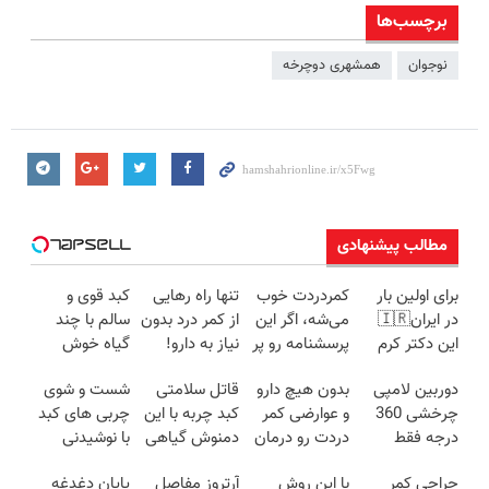
برچسب‌ها
نوجوان
همشهری دوچرخه
مطالب پیشنهادی
برای اولین بار
کمردردت خوب
تنها راه رهایی
کبد قوی و
در ایران🇮🇷
می‌شه، اگر این
از کمر درد بدون
سالم با چند
این دکتر کرم
پرسشنامه رو پر
نیاز به دارو!
گیاه خوش
ترمیم کننده 23
کنی!!
(◂پرسش‌نامه)
طعم
دوربین لامپی
بدون هیچ دارو
قاتل سلامتی
شست و شوی
روزه ساخت!
چرخشی 360
و عوارضی کمر
کبد چربه با این
چربی های کبد
درجه فقط
دردت رو درمان
دمنوش گیاهی
با نوشیدنی
امروز حراج شد
کن!
کبدتو بیمه کن
گیاهی(55%تخفیف)
جراحی کمر
با این روش
آرتروز مفاصل
پایان دغدغه
🔥 پرداخت
(پرسش‌نامه)