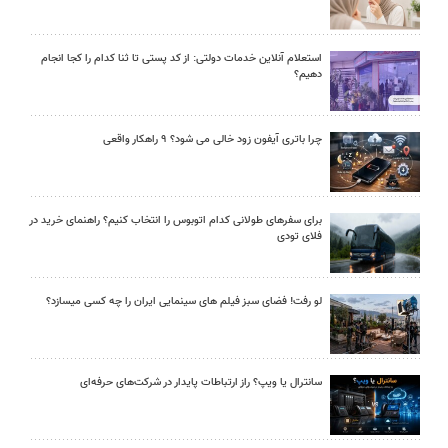
استعلام آنلاین خدمات دولتی: از کد پستی تا ثنا کدام را کجا انجام
دهیم؟
چرا باتری آیفون زود خالی می شود؟ ۹ راهکار واقعی
برای سفرهای طولانی کدام اتوبوس را انتخاب کنیم؟ راهنمای خرید در
فلای تودی
لو رفت! فضای سبز فیلم های سینمایی ایران را چه کسی میسازد؟
سانترال یا ویپ؟ راز ارتباطات پایدار در شرکت‌های حرفه‌ای