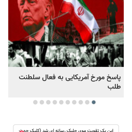
و مقاوم |
ساخت!
کنی؟
پرداخت
((پرسش‌نامه))
قسطی
پاسخ مورخ آمریکایی به فعال سلطنت
با
طلب
این پک تقویت موی جلبک رسانه ای شد (کلیک جهت