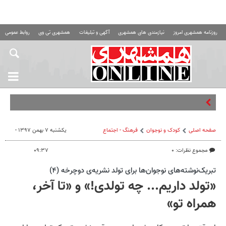
روزنامه همشهری امروز
نیازمندی های همشهری
آگهی و تبلیغات
همشهری تی وی
روابط عمومی ه
یک
صفحه اصلی
کودک و نوجوان
فرهنگ - اجتماع
یکشنبه ۷ بهمن ۱۳۹۷ -
مجموع نظرات: ۰
۰۹:۳۷
تبریک‌نوشته‌های نوجوان‌ها برای تولد نشریه‌ی دوچرخه (۴)
«تولد داریم... چه تولدی!» و «تا آخر،
همراه تو»