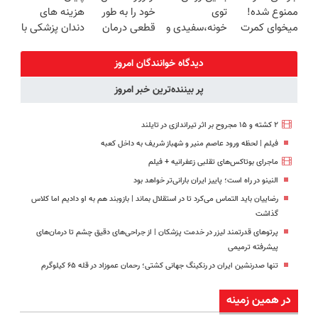
ممنوع شده!
توی
خود را به طور
هزینه های
درب منزل
میخوای کمرت
خونه،سفیدی و
قطعی درمان
دندان پزشکی با
رو در منزل
زیبایی دندوناتو
کنید!
پک سفید
درمان کنی؟
برگردون
◗پرسش‌نامه◖
کننده خانگی
دیدگاه خوانندگان امروز
((پرسش‌نامه))
(40%off)
پر بیننده‌ترین خبر امروز
۲ کشته و ۱۵ مجروح بر اثر تیراندازی در تایلند
فیلم | لحظه ورود عاصم منیر و شهباز شریف به داخل کعبه
ماجرای بوتاکس‌های تقلبی زعفرانیه + فیلم
النینو در راه است؛ پاییز ایران بارانی‌تر خواهد بود
رضاییان باید التماس می‌کرد تا در استقلال بماند | بازوبند هم به او دادیم اما کلاس
گذاشت
پرتوهای قدرتمند لیزر در خدمت پزشکان | از جراحی‌های دقیق چشم تا درمان‌های
پیشرفته ترمیمی
تنها صدرنشین ایران در رنکینگ جهانی کشتی؛ رحمان عموزاد در قله ۶۵ کیلوگرم
در همین زمینه