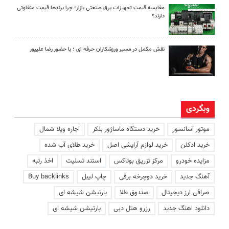
مقایسه قیمت تجهیزات برق صنعتی بازار؛ چرا برندها قیمت متفاوتی
دارند؟
نقش مکمل در مسیر ورزشکاران حرفه ای ؛ با حضور رضا علیپور
وبگردی
موتور آسانسور
خرید دستگاه ماساژور بلکر
اجاره ویلا شمال
خرید ادکلن
خرید لوازم آرایشی اصل
خرید طلای آب شده
مزایده خودرو
مرکز تزریق بوتاکس
استند تسلیت
اخذ رتبه
آهنگ جدید
خرید دوچرخه برقی
چاپ لیبل
Buy backlinks
صرافی ارز دیجیتال
صندوق طلا
پارتیشن شیشه ای
دانلود اهنگ جدید
رزرو هتل دبی
پارتیشن شیشه ای