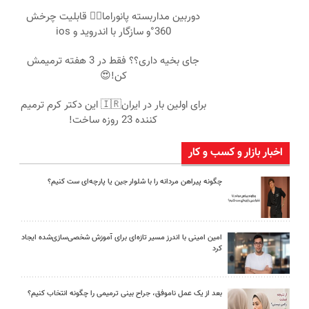
دوربین مداربسته پانوراما👈🏻 قابلیت چرخش
360°و سازگار با اندروید و ios
جای بخیه داری؟؟ فقط در 3 هفته ترمیمش
کن!😍
برای اولین بار در ایران🇮🇷 این دکتر کرم ترمیم
کننده 23 روزه ساخت!
اخبار بازار و کسب و کار
چگونه پیراهن مردانه را با شلوار جین یا پارچه‌ای ست کنیم؟
امین امینی با اندرز مسیر تازه‌ای برای آموزش شخصی‌سازی‌شده ایجاد
کرد
بعد از یک عمل ناموفق، جراح بینی ترمیمی را چگونه انتخاب کنیم؟