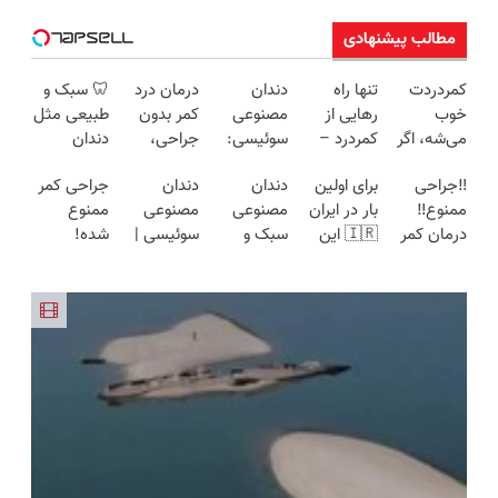
مطالب پیشنهادی
کمردردت
تنها راه
دندان
درمان درد
🦷 سبک و
خوب
رهایی از
مصنوعی
کمر بدون
طبیعی مثل
می‌شه، اگر
کمردرد –
سوئیسی:
جراحی،
دندان
این
بدون دارو،
جدیدترین
تزریق ◀
خودت!
‼️جراحی
برای اولین
دندان
دندان
جراحی کمر
پرسشنامه
بدون
فناوری
پرسش‌نامه
نصب آسان
ممنوع‼️
بار در ایران
مصنوعی
مصنوعی
ممنوع
رو پر کنی!!
جراحی!
اروپا، سبک
رو پر کن ▶
و پرداخت
درمان کمر
🇮🇷 این
سبک و
سوئیسی |
شده!
«فرم پر
و مقاوم |
اقساطی 💳
درد بدون
دکتر کرم
مقاوم
سبک،
میخوای
کن»
پرداخت
📍 تهران
جراحی و
ترمیم کننده
می‌خوای؟
مقاوم،
کمرت رو در
قسطی
دوره نقاهت
23 روزه
پرداخت
طبیعی!
منزل درمان
ساخت!
اقساطی هم
ویزیت
کنی؟
داریم!😍 |
رایگان+پرداخت
((پرسش‌نامه))
📍تهران
اقساطی😍