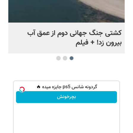
.
کشتی‌ جنگ جهانی دوم از عمق آب
اف
بیرون زد! + فیلم
ما
گردونه شانس ps5 جایزه میده 🔥
بچرخونش