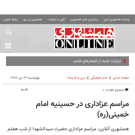
روزنامه همشهری امروز
نیازمندی های همشهری
آگهی و تبلیغات
همشهری تی وی
روابط عمومی ه
جزئیات اولیه از انفجارهای قشم
صفحه اصلی
اخبار فرهنگی
دین و اندیشه
چهارشنبه ۲۶ دی ۱۳۸۶ -
مجموع نظرات: ۰
۱۵:۴۸
مراسم عزاداری در حسینیه امام
خمینی(ره)
همشهری آنلاین: مراسم عزاداری حضرت سید‌الشهدا از شب هفتم