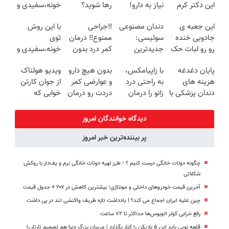
این دکتر کرم
نیاز به دارو!
رها شوید؟
خونه،سفیدی و
ترمیم کننده 23
(◂پرسش‌نامه)
(◂پرسش‌نامه
زیبایی دندوناتو
این جعبه ی
دندان مصنوعی
‼️جراحی
با این روش
روزه ساخت!
رو پرکن)
برگردون
جادویی خنده
سوئیسی:
ممنوع‼️ درمان
توی
(40%off)
رو رو لبات حک
جدیدترین
کمر درد بدون
خونه،سفیدی و
میکنه
فناوری اروپا،
جراحی و دوره
زیبایی دندوناتو
پایان دغدغه
با زاپیامکس،
بدون هیچ دارو
ویدیو هولناک
خرید40%تخفیف
سبک و مقاوم |
نقاهت
برگردون(40%off)
هزینه های
به راحتی درد
و عوارضی کمر
از جوان کارتن
پرداخت قسطی
دندان پزشکی با
زانو را درمان
دردت رو درمان
خوابی که
پک سفید
کنید!
کن!
میلیاردر شد.
کننده خانگی
(پرسش‌نامه)
آموزش رایگان
دیدگاه خوانندگان امروز
پر بیننده‌ترین خبر امروز
چگونه دونات خانگی درست کنیم ؟ ؛ طرز تهیه دونات خانگی نرم و پف‌دار با روکش
شکلاتی
آخرین قیمت خودروهای داخلی و مونتاژی؛‌ بیشترین کاهش در ۲۰۷ + جدول قیمت
چین علیه ایران اجماع می کند؟ | یادداشت تازه ظریف واکنشی تند در پی داشت
رفع خرابی کولر اتوبوس‌ها حداکثر تا ۷۲ ساعت
قلعه نویی باید این ۵ بازیکن را کنار بگذارد | مربیان بزرگ دنیا هم تصمیم تارتار را