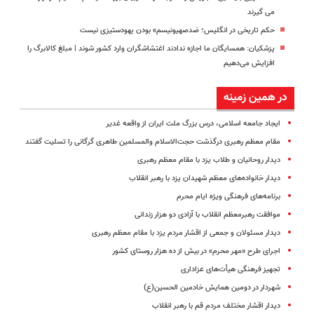
می گیرند
حکم تاریخی در انگلیس؛ ضدصهیونیسم» بودن یهودستیزی نیست
پزشکیان: همسایگان ما اجازه ندادند اغتشاشگران وارد کشور شوند | مبلغ کالابرگ را
افزایش می‌دهیم
در همین زمینه
ایجاد جامعه اسلامی، درس بزرگ ملت ایران از واقعه غدیر
مقام معظم رهبری درگذشت حجت‌الاسلام والمسلمین طاهری گرگانی را تسلیت گفتند
دیدار روحانیان و طلاب یزد با مقام معظم رهبری
دیدار خانواده‌های معظم شهیدان یزد با رهبر انقلاب
برنامه‌های فرهنگی ویژه ایام محرم
موافقت رهبرمعظم انقلاب با آزادی دو هزار زندانی
دیدار مسئولان و جمعی از اقشار مردم یزد با مقام معظم رهبری
اجرای طرح «مهر محرم» در بیش از ده هزار روستای کشور
تجهیز فرهنگی هیأت‌های عزاداری
شهردار در دومین همایش خادمین الحسین(ع)
دیدار اقشار مختلف مردم قم با رهبر انقلاب