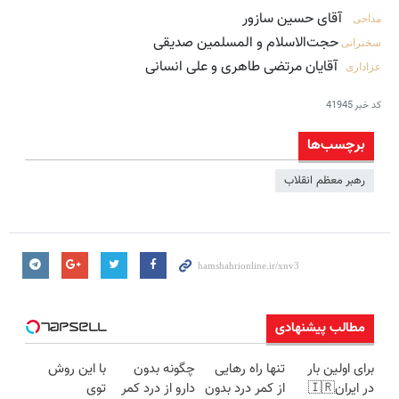
آقای حسین سازور
مداحی
حجت‌الاسلام و المسلمین صدیقی
سخنرانی
آقایان مرتضی طاهری و علی انسانی
عزاداری
کد خبر
41945
برچسب‌ها
رهبر معظم انقلاب
مطالب پیشنهادی
برای اولین بار
تنها راه رهایی
چگونه بدون
با این روش
در ایران🇮🇷
از کمر درد بدون
دارو از درد کمر
توی