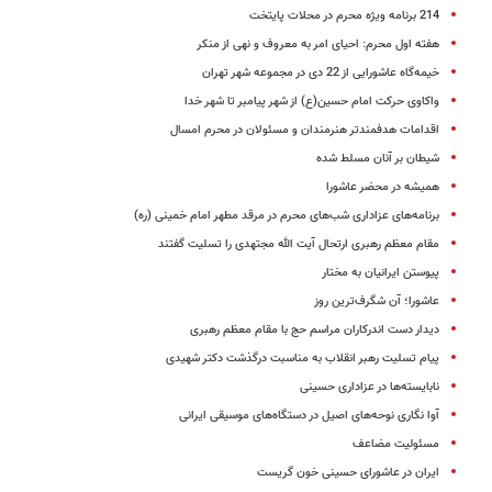
214 برنامه ویژه محرم در محلات پایتخت
هفته اول محرم: احیای امر به معروف و نهی از منکر
خیمه‌گاه عاشورایی از 22 دی در مجموعه شهر تهران
واکاوی حرکت امام حسین(ع) از شهر پیامبر تا شهر خدا
اقدامات هدفمندتر هنرمندان و مسئولان در محرم امسال
شیطان بر آنان مسلط شده
همیشه در محضر عاشورا
برنامه‌های عزاداری شب‌های محرم در مرقد مطهر امام خمینی (ره)
مقام معظم رهبری ارتحال آیت الله مجتهدی را تسلیت گفتند
پیوستن ایرانیان به مختار
عاشورا؛ آن شگرف‌ترین روز
دیدار دست اندرکاران مراسم حج با مقام معظم رهبری
پیام تسلیت رهبر انقلاب به مناسبت درگذشت دکتر شهیدی
نابایسته‌ها در عزاداری حسینی
آوا نگاری نوحه‌های اصیل در دستگاه‌های موسیقی ایرانی
مسئولیت مضاعف
ایران در عاشورای حسینی خون گریست