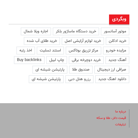
وبگردی
موتور آسانسور
خرید دستگاه ماساژور بلکر
اجاره ویلا شمال
خرید ادکلن
خرید لوازم آرایشی اصل
خرید طلای آب شده
مزایده خودرو
مرکز تزریق بوتاکس
استند تسلیت
اخذ رتبه
آهنگ جدید
خرید دوچرخه برقی
چاپ لیبل
Buy backlinks
صرافی ارز دیجیتال
صندوق طلا
پارتیشن شیشه ای
دانلود اهنگ جدید
رزرو هتل دبی
پارتیشن شیشه ای
درباره ما
قیمت دلار، طلا و سکه
تبلیغات