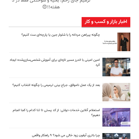
ترمیم جای زخم، بخیه و سوختگی فقط در 3
هفته!!😍
اخبار بازار و کسب و کار
چگونه پیراهن مردانه را با شلوار جین یا پارچه‌ای ست کنیم؟
امین امینی با اندرز مسیر تازه‌ای برای آموزش شخصی‌سازی‌شده ایجاد
کرد
بعد از یک عمل ناموفق، جراح بینی ترمیمی را چگونه انتخاب کنیم؟
استعلام آنلاین خدمات دولتی: از کد پستی تا ثنا کدام را کجا انجام
دهیم؟
چرا باتری آیفون زود خالی می شود؟ ۹ راهکار واقعی