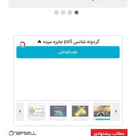
گردونه شانس ps5 جایزه میده 🔥
بچرخونش
›
‹
مطالب پیشنهادی