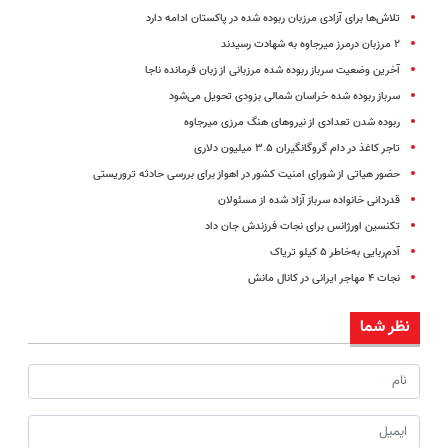
تلاش‌ها برای آزادی مرزبان ربوده شده در پاکستان ادامه دارد
۲ مرزبان درمرز میرجاوه به شهادت رسیدند
آخرین وضعیت سرباز ربوده شده مرزبانی از زبان فرمانده ناجا
سرباز ربوده شده خراسان شمالی بزودی تحویل می‌شود
ربوده شدن تعدادی از نیروهای هنگ مرزی میرجاوه
تاجر کاغذ در دام گروگانگیران ۳.۵ میلیون دلاری
حضور هیاتی از شورای امنیت کشور در اهواز برای بررسی حادثه تروریستی
قدردانی خانواده سرباز آزاد شده از مسئولان
تکنسین اورژانس برای نجات فرزندش جان داد
آدم‌ربایی به‌خاطر ۵ کیلو تریاک
نجات ۴ مهاجر ایرانی در کانال مانش
نظر شما