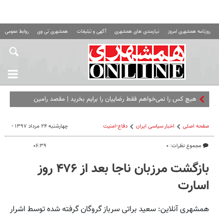
روزنامه همشهری امروز
نیازمندی های همشهری
آگهی و تبلیغات
همشهری تی وی
روابط عمومی ه
هیچ کس را نمی‌خواهم فقط رضاییان را برایم بخرید | مقصد رامین
مشخص شد؟
صفحه اصلی
اخبار سیاسی ایران
دفاع-امنیت
چهارشنبه ۲۴ مرداد ۱۳۹۷ -
مجموع نظرات: ۰
۰۶:۳۹
بازگشت مرزبان ناجا بعد از ۴۷۶ روز
اسارت
همشهری آنلاین: سعید براتی سرباز گروگان گرفته شده توسط اشرار