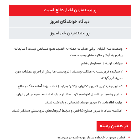
پک سفید
پرداخت درب
کن!
میلیاردر شد.
کننده خانگی
منزل🎁 تخفیف
(پرسش‌نامه)
آموزش رایگان
پر بیننده‌ترین اخبار دفاع-امنیت
ویژه
دیدگاه خوانندگان امروز
پر بیننده‌ترین خبر امروز
وضعیت سه خلبان ایرانی عملیات حمله به العدید هنوز مشخص نیست | شایعات
زیادی به گوش خانواده‌شان رسیده است
جزئیات اولیه از انفجارهای قشم
۲ سرکرده تروریست به هلاکت رسیدند | تروریست ها پیش از اجرای عملیات مورد
ضربه قرار گرفتند
تصاویر جدیدترین تمرین تکاوران ارتش؛ ببینید | کلاه سبزها آماده جنگ و دفاع
ما این وضعیت را تحمل نخواهیم کرد | هشدار درباره ادامه محاصره دریایی ایران
وزارت اطلاعات: ۲۱ مزدور موساد شناسایی و بازداشت شدند
اطلاعیه سپاه: ۸ شرور مسلح شاخص و مرتبط گروهک‌های تروریستی دستگیر شدند
در همین زمینه
تماس مرموز با خانواده سرباز ربوده شده در میرجاوه