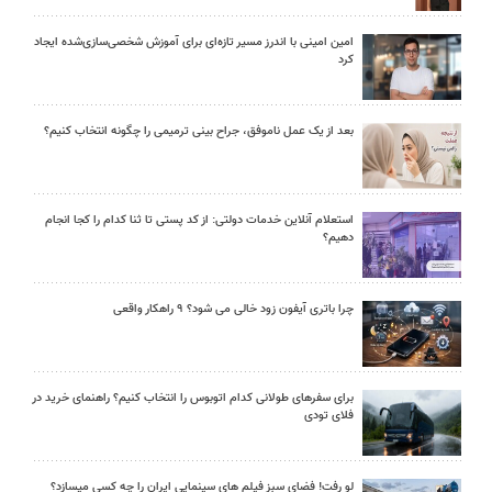
امین امینی با اندرز مسیر تازه‌ای برای آموزش شخصی‌سازی‌شده ایجاد
کرد
بعد از یک عمل ناموفق، جراح بینی ترمیمی را چگونه انتخاب کنیم؟
استعلام آنلاین خدمات دولتی: از کد پستی تا ثنا کدام را کجا انجام
دهیم؟
چرا باتری آیفون زود خالی می شود؟ ۹ راهکار واقعی
برای سفرهای طولانی کدام اتوبوس را انتخاب کنیم؟ راهنمای خرید در
فلای تودی
لو رفت! فضای سبز فیلم های سینمایی ایران را چه کسی میسازد؟