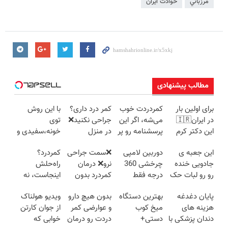
مرزباني
حوادث ایران
مطالب پیشنهادی
برای اولین بار
کمردردت خوب
کمر درد داری؟
با این روش
در ایران🇮🇷
می‌شه، اگر این
جراحی نکنید❌
توی
این دکتر کرم
پرسشنامه رو پر
در منزل
خونه،سفیدی و
ترمیم کننده 23
کنی!!
درمانش کن
زیبایی دندوناتو
این جعبه ی
دوربین لامپی
❌سمت جراحی
کمردرد؟
روزه ساخت!
(◂پرسش‌نامه)
برگردون
جادویی خنده
چرخشی 360
نرو❌ درمان
راه‌حلش
(40%off)
رو رو لبات حک
درجه فقط
کمردرد بدون
اینجاست، نه
میکنه
امروز حراج شد
قرص و دارو
توی داروخونه
پایان دغدغه
بهترین دستگاه
بدون هیچ دارو
ویدیو هولناک
خرید40%تخفیف
🔥 پرداخت
هزینه های
میخ کوب
و عوارضی کمر
از جوان کارتن
درب منزل
دندان پزشکی با
دستی+
دردت رو درمان
خوابی که