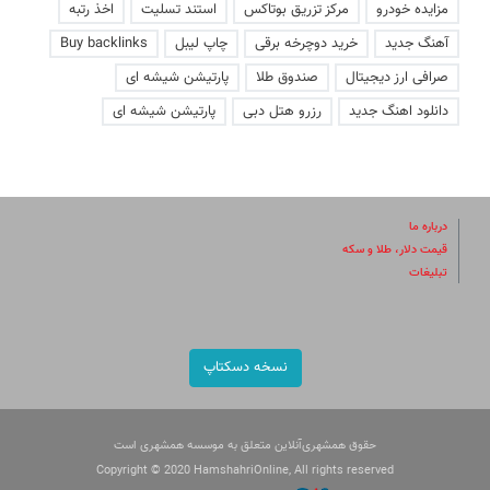
مزایده خودرو
مرکز تزریق بوتاکس
استند تسلیت
اخذ رتبه
آهنگ جدید
خرید دوچرخه برقی
چاپ لیبل
Buy backlinks
صرافی ارز دیجیتال
صندوق طلا
پارتیشن شیشه ای
دانلود اهنگ جدید
رزرو هتل دبی
پارتیشن شیشه ای
درباره ما
قیمت دلار، طلا و سکه
تبلیغات
نسخه دسکتاپ
حقوق همشهری‌آنلاین متعلق به موسسه همشهری است
Copyright © 2020 HamshahriOnline, All rights reserved