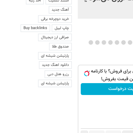
استند تسلیت
اخذ رتبه
ترجیحی، عمدتا شکلی بوده 
آهنگ جدید
اجرایی
خرید دوچرخه برقی
چاپ لیبل
Buy backlinks
صرافی ارز دیجیتال
صندوق طلا
پارتیشن شیشه ای
دانلود اهنگ جدید
 داری برای فروش؟ با کارنامه به
رزرو هتل دبی
ن قیمت بفروش!
پارتیشن شیشه ای
بت درخواست