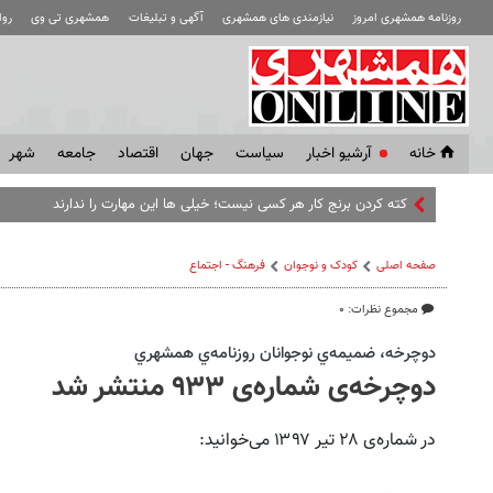
روزنامه همشهری امروز
نیازمندی های همشهری
آگهی و تبلیغات
همشهری تی وی
رو
خانه
آرشیو اخبار
سياست
جهان
اقتصاد
جامعه
شهر
کته کردن برنج کار هر کسی نیست؛ خیلی ها این مهارت را ندارند
صفحه اصلی
کودک و نوجوان
فرهنگ - اجتماع
مجموع نظرات: ۰
دوچرخه، ضميمه‌ي نوجوانان روزنامه‌ي همشهري
دوچرخه‌ی شماره‌ی ۹۳۳ منتشر شد
در شماره‌ی ۲۸ تیر ۱۳۹۷ می‌خوانید: