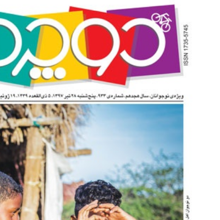
ل ویترینی 9 فوت ایستکول (جدید)
جای این پک تقویت موی جلبک 
خالیه!45%تخفیف
کلیک کن!
خرید محصول