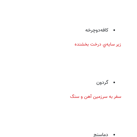
كافه‌دوچرخه
زير سايه‌ي درخت بخشنده
گردون
سفر به سرزمين آهن و سنگ
دماسنج