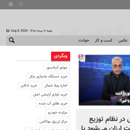
- شنبه ۱۷ مرداد ۱۴۰۵
Aug 8, 2026
عکس
کسب و کار
حوادث
وبگردی
موتور آسانسور
خرید دستگاه ماساژور بلکر
اجاره ویلا شمال
خرید ادکلن
خرید لوازم آرایشی اصل
خرید طلای آب شده
مزایده خودرو
 در نظام توزیع
طرح‌های اعلامی برای حمای
مرکز تزریق بوتاکس
ارزان می‌شود یا
از صنایع به جهت حذف ارز