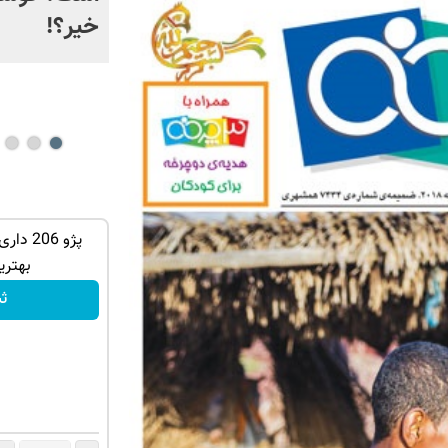
۱۶۸ بچه، هوش مصنوعی
خیر؟!
نبود!
توی حمومت
فرصت ویژه‼️ استخدام بیمه سامان با حقوق
پژو 206
و مزایای بالا
بهتری
تکمیل فرم
ث