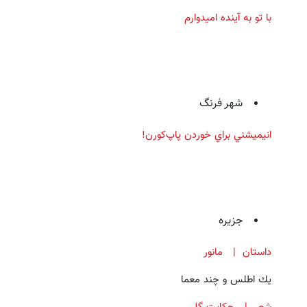
با تو به آينده اميدوارم
شهر فرنگ
انيميشني براي خوردن پاپ‌كورن!
جزيره
داستان | مانور
يك اطلس و چند معما
شعر | حكايت گل