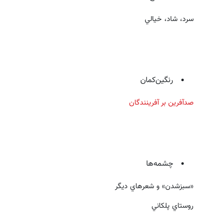
سرد، شاد، خيالي
رنگين‌كمان
صد‌آفرين بر آفرينندگان
چشمه‌ها
«سبز‌شدن» و شعرهاي ديگر
روستاي پلكاني