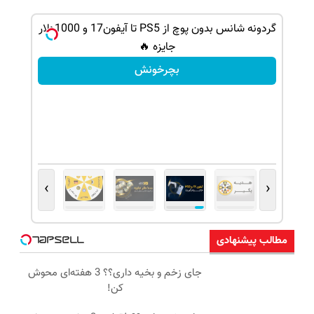
دلار جایزه ببر 💲🤑
گردونه شانس بدون پوچ از PS5 تا آیفون17 و 1000دلار
جایزه 🔥
بچرخونش
›
‹
مطالب پیشنهادی
جای زخم و بخیه داری؟؟ 3 هفته‌ای محوش
کن!