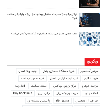
نواتل چگونه یک سیستم سانترال پیشرفته را در یک اپلیکیشن خلاصه
کرد؟
چطور هوش مصنوعی ریسک همکاری با شرکت‌ها را کمتر می‌کند؟
وبگردی
موتور آسانسور
خرید دستگاه ماساژور بلکر
اجاره ویلا شمال
خرید ادکلن
خرید لوازم آرایشی اصل
خرید طلای آب شده
مزایده خودرو
مرکز تزریق بوتاکس
استند تسلیت
اخذ رتبه
آهنگ جدید
خرید دوچرخه برقی
چاپ لیبل
Buy backlinks
صرافی ارز دیجیتال
صندوق طلا
پارتیشن شیشه ای