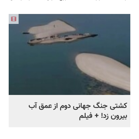
اتوماتیک 🎯
شوید؟
😱
تیکه
دریل کشته
🔥)
متعلقات)
(مجموعه
(◂پرسش‌نامه
کاربردی! تا
میده🔥
47عددی +
رو پرکن)
تخفیف داره
تخفیف
بخرش!🔥
ویژه)
ماه +
کشتی‌ جنگ جهانی دوم از عمق آب
اف
بیرون زد! + فیلم
ما