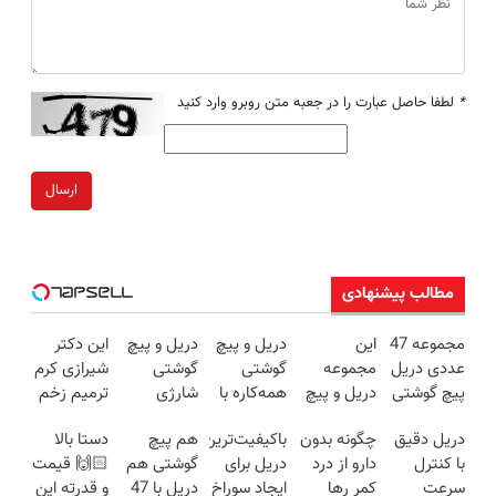
*
لطفا حاصل عبارت را در جعبه متن روبرو وارد کنید
ارسال
مطالب پیشنهادی
مجموعه 47
این
دریل و پیچ
دریل و پیچ
این دکتر
عددی دریل
مجموعه
گوشتی
گوشتی
شیرازی کرم
پیچ گوشتی
دریل و پیچ
همه‌کاره با
شارژی
ترمیم زخم
شارژی
گوشتی رو با
گیربکس
فوق‌قدرت با
ایرانی را
دریل دقیق
چگونه بدون
باکیفیت‌ترین
هم پیچ
دستا بالا
(تخفیف به
گارانتی و
هوشمند ⚙️
کنترل
ساخت!!!
با کنترل
دارو از درد
دریل برای
گوشتی هم
🙌🏻 قیمت
مدت
نصف قیمت
(نصف
سرعت ⚡
سرعت
کمر رها
ایجاد سوراخ
دریل با 47
و قدرته این
محدود)
بخر!😉
قیمت بازار
(همراه با