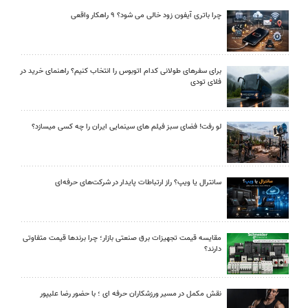
چرا باتری آیفون زود خالی می شود؟ ۹ راهکار واقعی
برای سفرهای طولانی کدام اتوبوس را انتخاب کنیم؟ راهنمای خرید در
فلای تودی
لو رفت! فضای سبز فیلم های سینمایی ایران را چه کسی میسازد؟
سانترال یا ویپ؟ راز ارتباطات پایدار در شرکت‌های حرفه‌ای
مقایسه قیمت تجهیزات برق صنعتی بازار؛ چرا برندها قیمت متفاوتی
دارند؟
نقش مکمل در مسیر ورزشکاران حرفه ای ؛ با حضور رضا علیپور