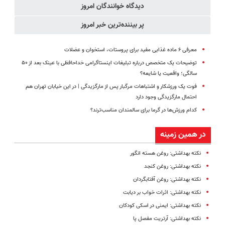
دیدگاه خوانندگان امروز
پر بیننده‌ترین خبر امروز
معرفی ۶ ماده غذایی مفید برای پروستات، استخوان و عضلات
توضیحات یک متخصص درباره تبلیغات اینستاگرامی خداحافظی با عینک بعد از ۵۰
سالگی؛ واقعیت یا شایعه؟
فوت یک ورزشکار و اشتباهات مرگبار پس از مارگزیدگی | در این خیابان تهران هم
احتمال مارگزیدگی وجود دارد
کدام ورزش‌ها در گرما برای سالمندان مناسب‌ترند؟
در همین زمینه
نکته بهداشتی: روغن هسته انگور
نکته بهداشتی: روغن کنجد
نکته بهداشتی: روغن آفتابگردان
نکته بهداشتی: اثرات خواب بر دیابت
نکته بهداشتی: ایمنی در اسکی کودکان
نکته بهداشتی: آرتریت مفصل پا