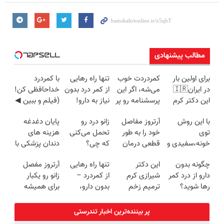
مطالب پیشنهادی
برای اولین بار
کمردردت خوب
تنها راه رهایی
با کمردرد
در ایران🇮🇷
می‌شه، اگر این
از کمر درد بدون
خداحافظی کن!
این دکتر کرم
پرسشنامه رو پر
نیاز به دارو!
(فیلم و ببین ◀
ترمیم کننده 23
کنی!!
(◂پرسش‌نامه)
پرسش‌نامه رو
با این روش
آرتروز مفاصل
زانو درد رو
پایان دغدغه
روزه ساخت!
پرکن)
توی
خود را به طور
تحمل می‌کنی
هزینه های
خونه،سفیدی و
قطعی درمان
که چی؟
دندان پزشکی با
زیبایی دندوناتو
کنید!
راه‌حلش
پک سفید
چگونه بدون
این دکتر
تنها راه رهایی
آرتروز مفصل
برگردون
◗پرسش‌نامه◖
همین‌جاست!
کننده خانگی
دارو از درد کمر
شیرازی کرم
از کمردرد –
زانو رو یکبار
(40%off)
رها شوید؟
ترمیم زخم
بدون دارو،
برای همیشه
(◂پرسش‌نامه
ایرانی را
بدون جراحی!
درمان کن!
رو پرکن)
ساخت!!!
«فرم پر کن»
◗پرسش‌نامه◖
پر بیننده‌ترین اخبار تندرستی