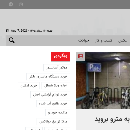
- جمعه ۱۶ مرداد ۱۴۰۵
Aug 7, 2026
عکس
کسب و کار
حوادث
وبگردی
موتور آسانسور
خرید دستگاه ماساژور بلکر
اجاره ویلا شمال
خرید ادکلن
خرید لوازم آرایشی اصل
خرید طلای آب شده
مزایده خودرو
ه مترو بروید
بوتاکس‌های تقلبی کجا توزی
مرکز تزریق بوتاکس
می‌شوند؟