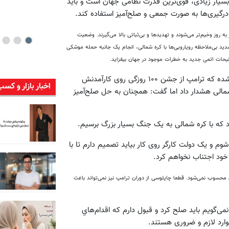
ف بسیار زیادی، قوی‌ترین قدرت نظامی جهان است و بايد
درگیری‌ها به صورت جمعی و صلح‌آمیز استفاده کند.
ه روز وخیم‌تر می‌شوند و تهدیدها و بی‌ثباتی بالا می‌گیرند. وضعیت
شدید بی‌ملاحظه رویارویی‌ها با کره شمالی، انجام یک جانبه حمله موشکی
سلیحات اتمی جدید به خطرات موجود در جهان بیفزاید.
این اظهارات کوربین پس از آن مطرح شده که ترامپ از جشن ۱۰۰ روزگی روی کارآمدنش
اخبار بازار و کسب
شمالی هشدار داد اما گفت: همچنان به حل صلح‌آمیز
د که با کره شمالی به یک جنگ بسیار بزرگ برسیم.
ابات پارلمانی هشت ژوئن (18 خرداد) پیروز شوم و یک دولت کارگر روی کار بیاید تصمیم دارم تا با
 خود اجتناب نخواهم کرد.
ی محسوب نمی‌شود. قطعا چاپلوسی از دوران ترامپ نیز نمی‌تواند باعث
می‌گویم باید صلح کرد و قبول دارم که اقدام‌هاي
وارد لازم و ضروری هستند.