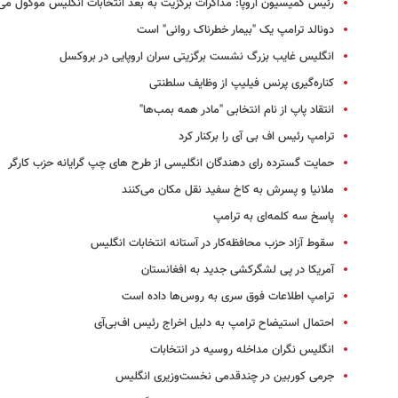
رئیس کمیسیون اروپا: مذاکرات برگزیت به بعد انتخابات انگلیس موکول می
دونالد ترامپ یک "بیمار خطرناک روانی" است
انگلیس غایب بزرگ نشست برگزیتی سران اروپایی در بروکسل
کناره‌گیری پرنس فیلیپ از وظایف سلطنتی
انتقاد پاپ از نام‌ انتخابی "مادر همه بمب‌ها"
ترامپ رئیس اف بی آی را برکنار کرد
حمایت گسترده رای دهندگان انگلیسی از طرح های چپ گرایانه حزب کارگر
ملانیا و پسرش به کاخ سفید نقل مکان می‌کنند
پاسخ سه کلمه‌ای به ترامپ
سقوط آزاد حزب محافظه‌کار در آستانه انتخابات انگلیس
آمریکا در پی لشگرکشی جدید به افغانستان
ترامپ اطلاعات فوق سری به روس‌ها داده است
احتمال استیضاح ترامپ به دلیل اخراج رئیس اف‌بی‌آی
انگلیس نگران مداخله روسیه در انتخابات
جرمی کوربین در چندقدمی نخست‌وزیری انگلیس