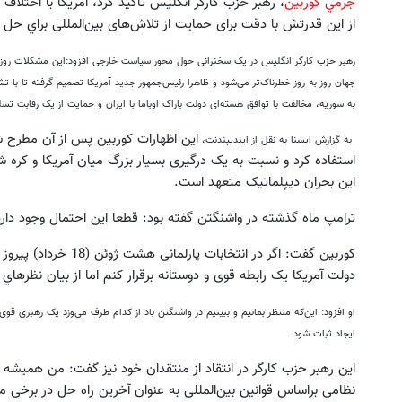
جرمي كوربين
، رهبر حزب کارگر انگلیس تاکید کرد، آمریکا با اختلا
از این قدرتش با دقت برای حمایت از تلاش‌های بین‌المللی براي حل 
رهبر حزب کارگر انگلیس
در یک سخنرانی حول محور سیاست خارجی افزود:
این مشکلات روز ب
جهان روز به روز خطرناک‌تر می‌شود و ظاهرا رئیس‌جمهور جدید آمریکا تصمیم گرفته تا با ت
به سوریه، مخالفت با توافق هسته‌ای دولت باراک اوباما با ایران و حمایت از یک رقابت ت
به گزارش ایسنا به نقل از ایندیپندنت،
استفاده کرد و نسبت به یک درگیری بسیار بزرگ میان آمریکا و کره 
این بحران دیپلماتیک متعهد است.
ترامپ ماه گذشته در واشنگتن گفته بود: قطعا این احتمال وجود دار
کوربین گفت: اگر در انتخ
دولت آمریکا یک رابطه قوی و دوستانه برقرار کنم اما از بیان نظرهاي
او افزود: این‌که منتظر بمانیم و ببینیم در واشنگتن باد از کدام طرف می‌وزد یک رهبری قو
ایجاد ثبات شود.
این رهبر حزب کارگر در انتقاد از منتقدان خود نیز گفت: من همیشه ن
نظامی براساس قوانین بین‌المللی به عنوان آخرین راه حل در برخی م