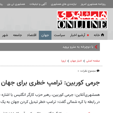
روزنامه همشهری امروز
نیازمندی های همشهری
آگهی و تبلیغات
همشهری تی وی
رو
خانه
آرشیو اخبار
سياست
جهان
اقتصاد
جامعه
شهر
با دوچرخه به مترو بروید
صفحه اصلی
اخبار جهان
اروپا
مجموع نظرات: ۰
جرمی کوربین: ترامپ خطری برای جهان
همشهری‌آنلاین: جرمی کوربین، رهبر حزب کارگر انگلیس با اشاره به
در رابطه با کره شمالی گفت: ترامپ خطر تبدیل کردن جهان به یک مکا