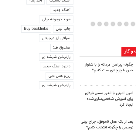
استند تسلیت
اخذ رتبه
آهنگ جدید
خرید دوچرخه برقی
چاپ لیبل
Buy backlinks
صرافی ارز دیجیتال
صندوق طلا
 و کار
پارتیشن شیشه ای
چگونه پیراهن مردانه را با شلوار
دانلود اهنگ جدید
جین یا پارچه‌ای ست کنیم؟
رزرو هتل دبی
پارتیشن شیشه ای
امین امینی با اندرز مسیر تازه‌ای
برای آموزش شخصی‌سازی‌شده
ایجاد کرد
بعد از یک عمل ناموفق، جراح بینی
ترمیمی را چگونه انتخاب کنیم؟