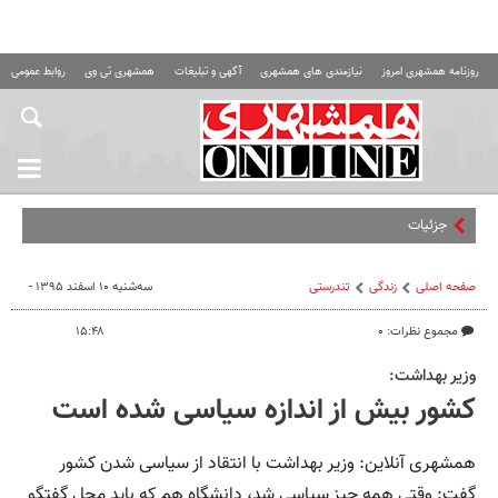
روزنامه همشهری امروز
نیازمندی های همشهری
آگهی و تبلیغات
همشهری تی وی
روابط عمومی ه
جزئیات بازگشت کا
صفحه اصلی
زندگی
تندرستی
سه‌شنبه ۱۰ اسفند ۱۳۹۵ -
مجموع نظرات: ۰
۱۵:۴۸
وزیر بهداشت:
کشور بیش از اندازه سیاسی شده است
همشهری آنلاین: وزیر بهداشت با انتقاد از سیاسی شدن کشور
گفت: وقتی همه چیز سیاسی شد، دانشگاه هم که باید محل گفتگو