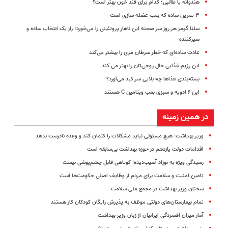
هندوانه یا طالبی؛ کدام‌ برای قند خون بهتر است؟
۳ تمرین ساده که بمب عضله سازی است
سلنا گومز هر روز سر صحنه این ناهار پروتئینی را می‌خورد؛ راز یک انتخاب ساده و
سیرکننده
عادت ساده‌ای که خطر سرطان مری را بیشتر می‌کند
این رژیم غذایی حال روحی‌تان را بهتر می کند
بسته‌بندی غذاها چه بلایی سر کبد می‌آورد؟
این ۶ ادویه و سبزی بمب ویتامین C هستند
در همین زمینه
وزیر بهداشت: هیچ مسئولی نباید مشکلات را کتمان کند و وعده نادرست بدهد
اقدامات دولت یازدهم در حوزه بهداشت بی‌سابقه است
رسیدگی ویژه به نوزاد آسیب‌دیده| کوتاهی قابل چشم‌پوشی نیست
تامین امنیت و سلامت برای مردم از وظایف اصلی حکومت‌ها است
سخنان وزیر بهداشت در مجمع ملی سلامت
تمام بیمارستان‌های دولتی موظف به پذیرش رایگان کودکان کار هستند
آمار میزان افسردگی ایرانیان از زبان وزیر بهداشت