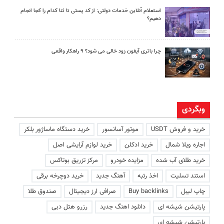
استعلام آنلاین خدمات دولتی: از کد پستی تا ثنا کدام را کجا انجام
دهیم؟
چرا باتری آیفون زود خالی می شود؟ ۹ راهکار واقعی
وبگردی
خرید و فروش USDT
موتور آسانسور
خرید دستگاه ماساژور بلکر
اجاره ویلا شمال
خرید ادکلن
خرید لوازم آرایشی اصل
خرید طلای آب شده
مزایده خودرو
مرکز تزریق بوتاکس
استند تسلیت
اخذ رتبه
آهنگ جدید
خرید دوچرخه برقی
چاپ لیبل
Buy backlinks
صرافی ارز دیجیتال
صندوق طلا
پارتیشن شیشه ای
دانلود اهنگ جدید
رزرو هتل دبی
پارتیشن شیشه ای