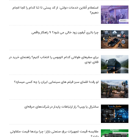
استعلام آنلاین خدمات دولتی: از کد پستی تا ثنا کدام را کجا انجام
دهیم؟
چرا باتری آیفون زود خالی می شود؟ ۹ راهکار واقعی
برای سفرهای طولانی کدام اتوبوس را انتخاب کنیم؟ راهنمای خرید در
فلای تودی
لو رفت! فضای سبز فیلم های سینمایی ایران را چه کسی میسازد؟
سانترال یا ویپ؟ راز ارتباطات پایدار در شرکت‌های حرفه‌ای
مقایسه قیمت تجهیزات برق صنعتی بازار؛ چرا برندها قیمت متفاوتی
دارند؟