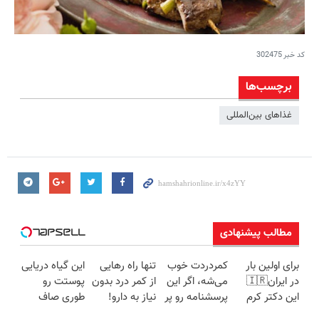
کد خبر
302475
برچسب‌ها
غذاهای بین‌المللی
مطالب پیشنهادی
برای اولین بار
کمردردت خوب
تنها راه رهایی
این گیاه دریایی
در ایران🇮🇷
می‌شه، اگر این
از کمر درد بدون
پوستت رو
این دکتر کرم
پرسشنامه رو پر
نیاز به دارو!
طوری صاف
ترمیم کننده 23
کنی!!
(◂پرسش‌نامه)
میکنه انگار