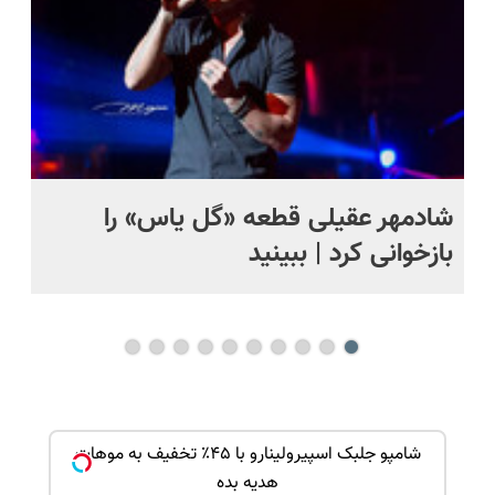
شادمهر عقیلی قطعه «گل یاس» را
آم
بازخوانی کرد | ببینید
ک جهت
شامپو جلبک اسپیرولینارو با ۴۵٪ تخفیف به موهات
هدیه بده