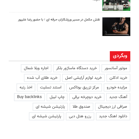
نقش مکمل در مسیر ورزشکاران حرفه ای ؛ با حضور رضا علیپور
وبگردی
موتور آسانسور
خرید دستگاه ماساژور بلکر
اجاره ویلا شمال
خرید ادکلن
خرید لوازم آرایشی اصل
خرید طلای آب شده
مزایده خودرو
مرکز تزریق بوتاکس
استند تسلیت
اخذ رتبه
آهنگ جدید
خرید دوچرخه برقی
چاپ لیبل
Buy backlinks
صرافی ارز دیجیتال
صندوق طلا
پارتیشن شیشه ای
دانلود اهنگ جدید
رزرو هتل دبی
پارتیشن شیشه ای