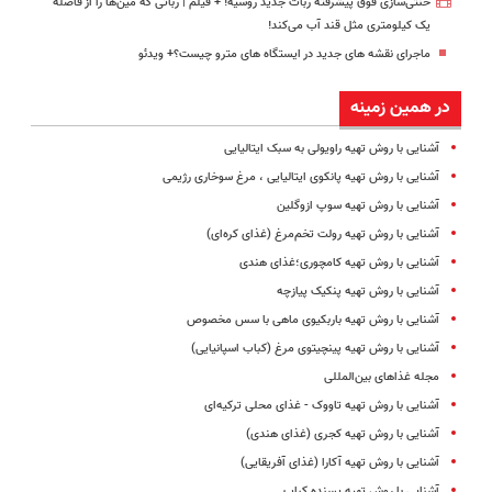
خنثی‌سازی فوق پیشرفته ربات جدید روسیه! + فیلم | رباتی که مین‌ها را از فاصله
یک کیلومتری مثل قند آب می‌کند!
ماجرای نقشه های جدید در ایستگاه های مترو چیست؟+ ویدئو
در همین زمینه
آشنایی با روش تهیه راویولی به سبک ایتالیایی
آشنایی با روش تهیه پانکوی ایتالیایی ، مرغ سوخاری رژیمی
آشنایی با روش تهیه سوپ ازوگلین
آشنایی با روش تهیه رولت تخم‌مرغ (غذای کره‌ای)
آشنایی با روش تهیه کامچوری؛غذای هندی
آشنایی با روش تهیه پنکیک پیازچه
آشنایی با روش تهیه باربکیوی ماهی با سس مخصوص
آشنایی با روش تهیه پینچیتوی مرغ (کباب اسپانیایی)
مجله غذاهای بین‌المللی
آشنایی با روش تهیه تاووک - غذای محلی ترکیه‌ای
آشنایی با روش تهیه کجری (غذای هندی)
آشنایی با روش تهیه آکارا (غذای آفریقایی)
آشنایی با روش تهیه پسنده کباب