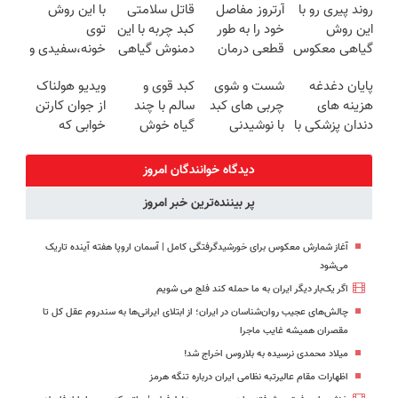
روند پیری رو با
آرتروز مفاصل
قاتل سلامتی
با این روش
روزه ساخت!
20سال جوون
این روش
خود را به طور
کبد چربه با این
توی
شدی🔥
گیاهی معکوس
قطعی درمان
دمنوش گیاهی
خونه،سفیدی و
کن
کنید!
کبدتو بیمه کن
زیبایی دندوناتو
پایان دغدغه
شست و شوی
کبد قوی و
ویدیو هولناک
◗پرسش‌نامه◖
برگردون
هزینه های
چربی های کبد
سالم با چند
از جوان کارتن
(40%off)
دندان پزشکی با
با نوشیدنی
گیاه خوش
خوابی که
پک سفید
گیاهی(55%تخفیف)
طعم
میلیاردر شد.
کننده خانگی
آموزش رایگان
دیدگاه خوانندگان امروز
پر بیننده‌ترین خبر امروز
آغاز شمارش معکوس برای خورشیدگرفتگی کامل | آسمان اروپا هفته آینده تاریک
می‌شود
اگر یک‌بار دیگر ایران به ما حمله کند فلج می شویم
چالش‌های عجیب روان‌شناسان در ایران؛ از ابتلای ایرانی‌ها به سندروم عقل کل تا
مقصران همیشه غایب ماجرا
میلاد محمدی نرسیده به بلاروس اخراج شد!
اظهارات مقام عالیرتبه نظامی ایران درباره تنگه هرمز