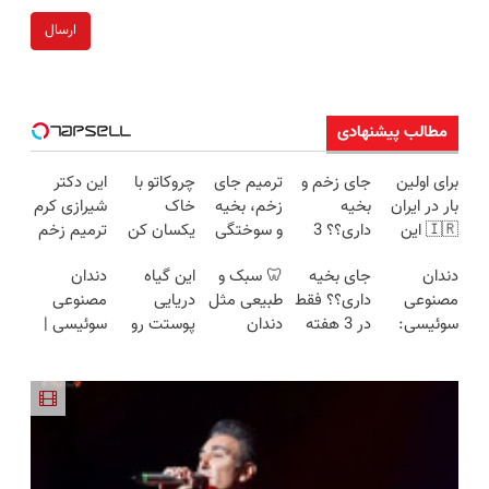
ارسال
مطالب پیشنهادی
برای اولین
جای زخم و
ترمیم جای
چروکاتو با
این دکتر
بار در ایران
بخیه
زخم، بخیه
خاک
شیرازی کرم
🇮🇷 این
داری؟؟ 3
و سوختگی
یکسان کن
ترمیم زخم
دکتر کرم
هفته‌ای
فقط در 3
(روش
ایرانی را
دندان
جای بخیه
🦷 سبک و
این گیاه
دندان
ترمیم کننده
محوش کن!
هفته!!😍
خانگی+آسان+به
ساخت!!!
مصنوعی
داری؟؟ فقط
طبیعی مثل
دریایی
مصنوعی
23 روزه
صرفه)
سوئیسی:
در 3 هفته
دندان
پوستت رو
سوئیسی |
ساخت!
جدیدترین
ترمیمش
خودت!
طوری صاف
سبک،
فناوری
کن!😍
نصب آسان
میکنه
مقاوم،
اروپا، سبک
و پرداخت
انگار20سال
طبیعی!
و مقاوم |
اقساطی 💳
جوون شدی
ویزیت
پرداخت
📍 تهران
🔥لینک
رایگان+پرداخت
قسطی
خرید
اقساطی😍