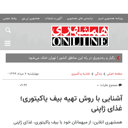
روزنامه همشهری امروز
نیازمندی های همشهری
آگهی و تبلیغات
همشهری تی وی
روابط عمومی ه
رگبار و رعدوبرق در راه این مناطق کشور | تهران خنک می‌شود
صفحه اصلی
زندگی
تغذیه و آشپزی
چهارشنبه ۷ مرداد ۱۳۹۴ -
مجموع نظرات: ۰
۰۹:۴۶
آشنایی با روش تهیه بیف یاکیتوری؛
غذای ژاپنی
همشهری انلاین: از میهمانان خود با بیف یاکیتوری، غذای ژاپنی