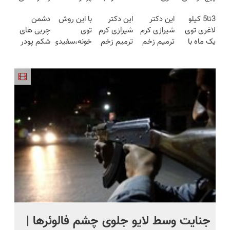
شارژی
هفته‌ای
گیربکس
جلبک(موجودی
فقط در 3
3تا5 کیلو
این دکتر
این دکتر
با این روش
دشمن
(تخفیف به
محوش کن!
هوشمند ⚙️
محدود)
هفته!!😍
لاغری توی
شیرازی کرم
شیرازی کرم
توی
چربی های
مدت
(نصف
یک ماه با
ترمیم زخم
ترمیم زخم
خونه،سفیدی
شکم پودر
محدود)
قیمت بازار
پودر
ایرانی را
ایرانی را
و زیبایی
جلبک
🔥)
جلبک(تعداد
ساخت!!!
ساخت!!!
دندوناتو
لاغری!
محدود)
برگردون(40%off)
گیاهی+تاثیر
فوری
ج
جنایت وسط لایو جلوی چشم فالوئرها |
صح