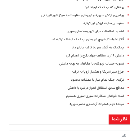
بهانه‌ای که پ‌.ک.ک ایجاد کرد
پیشروی ارتش سوریه و نیروهای مقاومت به مرکز شهر الزبدانی
سقوط بی‌سابقه ارزش لیر ترکیه
تشدید اختلافات میان تروریست‌های سوری
آنکارا خواستار خروج نیروهای پ ک ک از خاک ترکیه شد
پ.ک.ک به آتش بس با ترکیه پایان داد
داعش ۱۹ زن مخالف جهاد نکاح را اعدام کرد
تسویه حساب اردوغان با مخالفان به بهانه داعش
چراغ سبز آمریکا و هشدار اروپا به ترکیه
ترکیه، جنگ تمام عیار یا عملیات محدود
مدافع سابق استقلال اهواز در نبرد با داعش
اسد: خواهان مذاکرات سوری-سوری هستیم
مرحله دوم عملیات آزادسازی تدمر سوریه
نظر شما