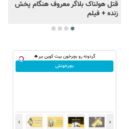
قتل هولناک بلاگر معروف هنگام پخش
سب
زنده + فیلم
گردونه رو بچرخون بیت کوین ببر🔥
بچرخونش
›
‹