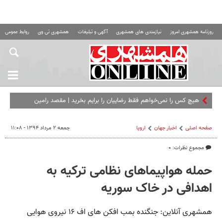
روزنامه همشهری امروز
نیازمندی های همشهری
آگهی و تبلیغات
همشهری تی وی
روابط عمومی ه
هیچ کس را نمی‌خواهم فقط رضاییان را برایم بخرید | مقصد رامین
مشخص شد؟
صفحه اصلی
اخبار جهان
اروپا
جمعه ۲ مرداد ۱۳۹۴ - ۱۱:۰۸
مجموع نظرات: ۰
حمله هواپیماهای نظامی ترکیه به
اهدافی در خاک سوریه
همشهری آنلاین: جنگنده بمب افکن های اف ۱۶ نیروی هوایی