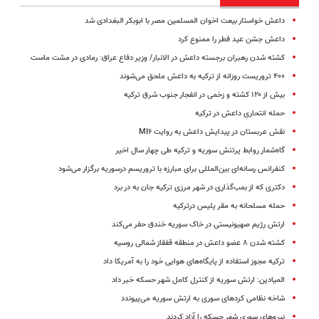
داعش خواستار بیعت اخوان المسلمین مصر با ابوبکر البغدادی شد
داعش جشن عید فطر را ممنوع کرد
کشته شدن رهبران برجسته داعش در الانبار/ وزیر دفاع عراق: رمادی در مشت ماست
۴۰۰ تروریست روزانه از ترکیه به داعش ملحق می‌شوند
بیش از ۱۲۰ کشته و زخمی در انفجار جنوب شرق ترکیه
حمله انتحاری داعش در ترکیه
نقش عربستان در پیدایش داعش به روایت MI۶
گاه‌شمار روابط پرتنش سوریه و ترکیه طی چهار سال اخیر
کنفرانس رسانه‌ای بین‌المللی برای مبارزه با تروریسم درسوریه برگزار می‌شود
دکتری که از بمب‌گذاری در شهر مرزی ترکیه جان به در برد
حمله مسلحانه به مقر پلیس درترکیه
ارتش رژیم صهیونیستی در خاک سوریه خندق حفر می‌کند
کشته شدن ۸ عضو داعش در منطقه قفقاز شمالی روسیه
ترکیه مجوز استفاده از پایگاه‌های هوایی خود را به آمریکا داد
المیادین: ارتش سوریه از کنترل کامل شهر حسکه خبر داد
شاخه نظامی کردهای سوری به ارتش سوریه می‌پیوندد
نیروهای سوری شهر حسکه را آزاد کردند