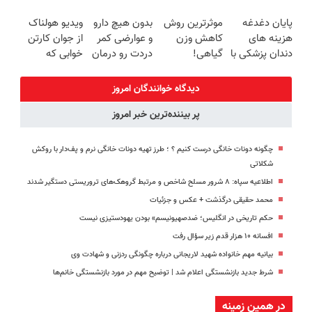
میکنه
زیبایی دندوناتو
(◂پرسش‌نامه)
زیبایی دندوناتو
پایان دغدغه
موثرترین روش
بدون هیچ دارو
ویدیو هولناک
خرید40%تخفیف
برگردون(40%off)
برگردون
هزینه های
کاهش وزن
و عوارضی کمر
از جوان کارتن
(40%off)
دندان پزشکی با
گیاهی!
دردت رو درمان
خوابی که
پک سفید
5تا۷کیلو لاغری
کن!
میلیاردر شد.
کننده خانگی
😍
(پرسش‌نامه)
آموزش رایگان
دیدگاه خوانندگان امروز
پر بیننده‌ترین خبر امروز
چگونه دونات خانگی درست کنیم ؟ ؛ طرز تهیه دونات خانگی نرم و پف‌دار با روکش
شکلاتی
اطلاعیه سپاه: ۸ شرور مسلح شاخص و مرتبط گروهک‌های تروریستی دستگیر شدند
محمد حقیقی درگذشت + عکس و جزئیات
حکم تاریخی در انگلیس؛ ضدصهیونیسم» بودن یهودستیزی نیست
افسانه ۱۰ هزار قدم زیر سؤال رفت
بیانیه مهم خانواده شهید لاریجانی درباره چگونگی ردزنی و شهادت وی
شرط جدید بازنشستگی اعلام شد | توضیح مهم در مورد بازنشستگی خانم‌ها
در همین زمینه