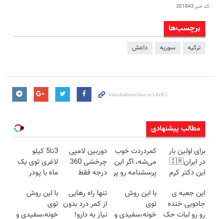
کد خبر
301843
برچسب‌ها
ترکیه
سوریه
داعش
مطالب پیشنهادی
برای اولین بار
کمردردت خوب
دوربین لامپی
3تا5 کیلو
در ایران🇮🇷
می‌شه، اگر این
چرخشی 360
لاغری توی یک
این دکتر کرم
پرسشنامه رو پر
درجه فقط
ماه با پودر
ترمیم کننده 23
کنی!!
امروز حراج شد
جلبک(تعداد
این جعبه ی
با این روش
تنها راه رهایی
با این روش
روزه ساخت!
🔥 پرداخت
محدود)
جادویی خنده
توی
از کمر درد بدون
توی
درب منزل
رو رو لبات حک
خونه،سفیدی و
نیاز به دارو!
خونه،سفیدی و