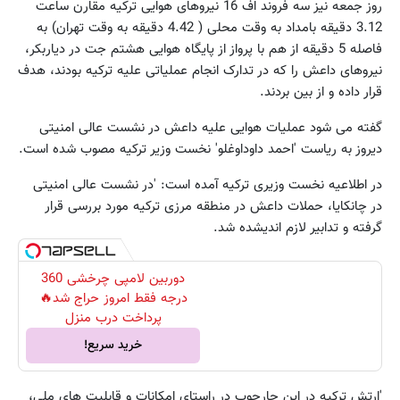
روز جمعه نیز سه فروند اف 16 نیروهای هوایی ترکیه مقارن ساعت
3.12 دقیقه بامداد به وقت محلی ( 4.42 دقیقه به وقت تهران) به
فاصله 5 دقیقه از هم با پرواز از پایگاه هوایی هشتم جت در دیاربکر،
نیروهای داعش را که در تدارک انجام عملیاتی علیه ترکیه بودند، هدف
قرار داده و از بین بردند.
گفته می شود عملیات هوایی علیه داعش در نشست عالی امنیتی
دیروز به ریاست 'احمد داوداوغلو' نخست وزیر ترکیه مصوب شده است.
در اطلاعیه نخست وزیری ترکیه آمده است: 'در نشست عالی امنیتی
در چانکایا، حملات داعش در منطقه مرزی ترکیه مورد بررسی قرار
گرفته و تدابیر لازم اندیشده شد.
دوربین لامپی چرخشی 360
درجه فقط امروز حراج شد🔥
پرداخت درب منزل
خرید سریع!
'ارتش ترکیه در این چارچوب در راستای امکانات و قابلیت های ملی،