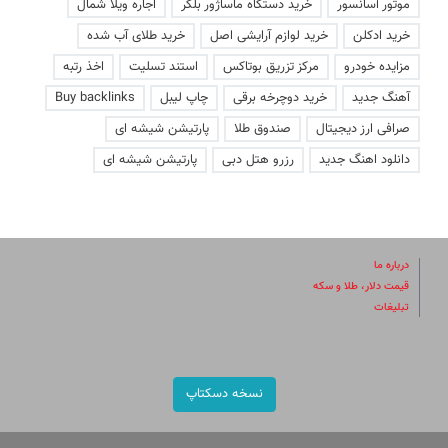
موتور آسانسور
خرید دستگاه ماساژور بلکر
اجاره ویلا شمال
خرید ادکلن
خرید لوازم آرایشی اصل
خرید طلای آب شده
مزایده خودرو
مرکز تزریق بوتاکس
استند تسلیت
اخذ رتبه
آهنگ جدید
خرید دوچرخه برقی
چاپ لیبل
Buy backlinks
صرافی ارز دیجیتال
صندوق طلا
پارتیشن شیشه ای
دانلود اهنگ جدید
رزرو هتل دبی
پارتیشن شیشه ای
درباره ما
قیمت دلار، طلا و سکه
تبلیغات
نسخه دسکتاپ