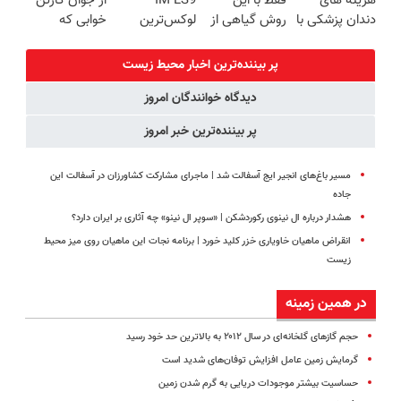
هزینه های
فقط با این
IM LS9
از جوان کارتن
(40%off)
پرداخت قسطی
دندان پزشکی با
روش گیاهی از
لوکس‌ترین
خوابی که
پک سفید
بین میره
EREV در ایران
میلیاردر شد.
کننده خانگی
آموزش رایگان
پر بیننده‌ترین اخبار محیط زیست
دیدگاه خوانندگان امروز
پر بیننده‌ترین خبر امروز
مسیر باغ‌های انجیر ایج آسفالت شد | ماجرای مشارکت کشاورزان در آسفالت این
جاده
هشدار درباره ال‌ نینوی رکوردشکن | «سوپر ال‌ نینو» چه آثاری بر ایران دارد؟
انقراض ماهیان خاویاری خزر کلید خورد | برنامه نجات این ماهیان روی میز محیط
زیست
در همین زمینه
حجم گازهای گلخانه‌ای در سال ۲۰۱۲ به بالاترین حد خود رسید
گرمایش زمین عامل افزایش توفان‌های شدید است
حساسیت بیشتر موجودات دریایی به گرم شدن زمین