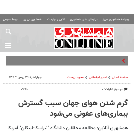
روزنامه همشهری امروز
نیازمندی های همشهری
آگهی و تبلیغات
همشهری تی وی
روابط عمومی ه
«درس سختی
صفحه اصلی
اخبار اجتماعی
محیط زیست
چهارشنبه ۲۹ بهمن ۱۳۹۳ -
مجموع نظرات: ۰
۰۹:۲۰
گرم شدن هوای جهان سبب گسترش
بیماری‌های عفونی می‌شود
همشهری آنلاین: مطالعه محققان دانشگاه "نبراسکا-لینکلن" آمریکا