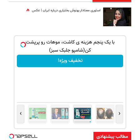
استوری معنادار بهنوش بختیاری درباره ایران | عکس
ک جهت
با یک پنجم هزینه ی کاشت، موهات رو پرپشت
کن(شامپو جلبک سبز)
تخفیف ویژه!
›
‹
مطالب پیشنهادی