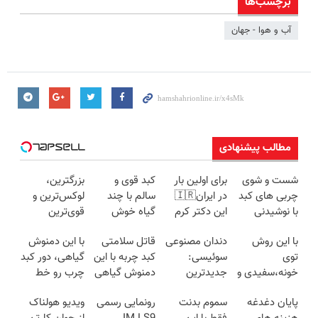
برچسب‌ها
آب و هوا - جهان
مطالب پیشنهادی
شست و شوی
برای اولین بار
کبد قوی و
بزرگترین،
چربی های کبد
در ایران🇮🇷
سالم با چند
لوکس‌ترین و
با نوشیدنی
این دکتر کرم
گیاه خوش
قوی‌ترین
گیاهی(55%تخفیف)
ترمیم کننده 23
طعم
شاسی بلند
با این روش
دندان مصنوعی
قاتل سلامتی
با این دمنوش
روزه ساخت!
EREV در در
توی
سوئیسی:
کبد چربه با این
گیاهی، دور کبد
ایران رونمایی
خونه،سفیدی و
جدیدترین
دمنوش گیاهی
چرب رو خط
شد
زیبایی دندوناتو
فناوری اروپا،
کبدتو بیمه کن
بکش!
پایان دغدغه
سموم بدنت
رونمایی رسمی
ویدیو هولناک
برگردون
سبک و مقاوم |