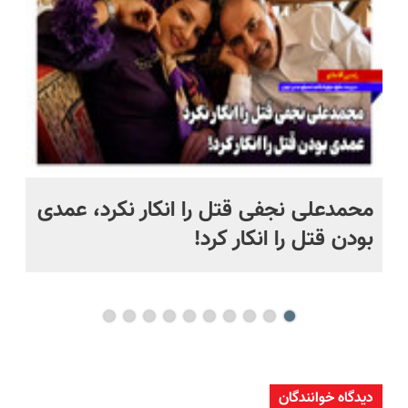
 به خاک
محمدعلی نجفی قتل را انکار نکرد، عمدی
عل
بودن قتل را انکار کرد!
آز
دیدگاه خوانندگان