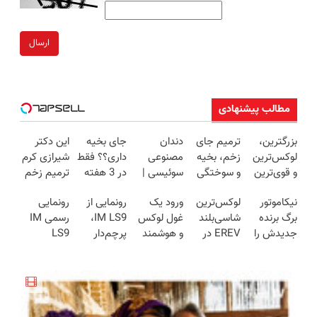
ارسال
مطالب پیشنهادی
بزرگترین،
ترمیم جای
دندان
جای بخیه
این دکتر
لوکس‌ترین
زخم، بخیه
مصنوعی
داری؟؟ فقط
شیرازی کرم
و قوی‌ترین
و سوختگی
سوئیسی |
در 3 هفته
ترمیم زخم
شاسی بلند
فقط در 3
سبک،
ترمیمش
ایرانی را
نیکاموتور
لوکس‌ترین
ورود یک
رونمایی از
رونمایی
EREV در
هفته!!😍
مقاوم،
کن!😍
ساخت!!!
برگ برنده
شاسی‌بلند
غول لوکس
IM LS9،
رسمی IM
در ایران
طبیعی!
جدیدش را
EREV در
و هوشمند
پرچم‌دار
LS9
رونمایی شد
ویزیت
رو کرد، IM
ایران، توسط
به ایران، IM
فوق‌لوکس
لوکس‌ترین
رایگان+پرداخت
LS9 رسماً
نیکا موتور
LS9 رسماً
EREV وارد
EREV در
اقساطی😍
وارد بازار
رونمایی
رونمایی شد
بازار ایران
ایران
ایران شد
شد!
شد