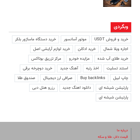
وبگردی
خرید و فروش USDT
موتور آسانسور
خرید دستگاه ماساژور بلکر
اجاره ویلا شمال
خرید ادکلن
خرید لوازم آرایشی اصل
خرید طلای آب شده
مزایده خودرو
مرکز تزریق بوتاکس
استند تسلیت
اخذ رتبه
آهنگ جدید
خرید دوچرخه برقی
چاپ لیبل
Buy backlinks
صرافی ارز دیجیتال
صندوق طلا
پارتیشن شیشه ای
دانلود اهنگ جدید
رزرو هتل دبی
پارتیشن شیشه ای
درباره ما
قیمت دلار، طلا و سکه