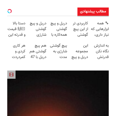
مطالب پیشنهادی
🔧 همه
کاربردی تر
دریل و پیچ
دریل و پیچ
دستا بالا
ابزارهایی که
از این پیچ
گوشتی
گوشتی
🙌🏻 قیمت
نیاز داری،
گوشتی
همه‌کاره با
شارژی
و قدرته این
توی یه کیف
نداریم! 47
گیربکس
فوق‌قدرت با
دریل کشته
به اندازش
این
پیچ گوشتی
هم پیچ
هر کاری
جمع شده!
تیکه
هوشمند ⚙️
کنترل
میده🔥
نگاه نکن
مجموعه
شارژی به
گوشتی هم
کردی و
تخفیف به
کاربردی با
(نصف
سرعت ⚡
قدرتش
دریل و پیچ
مدت
دریل با 47
کمردردت
مدت
ضمانت
قیمت بازار
(همراه با
درحد هالکه
گوشتی رو با
محدود
تیکه
درمان نشد؟
محدود
بازگشت
🔥)
متعلقات)
😉 (پرداخت
گارانتی و
تخفیف
کاربردی! تا
پر کردن
درب
نصف قیمت
خورد !
تخفیف داره
پرسشنامه و
منزل+گارانتی
بخر!😉
همین الان
بخرش!🔥
دریافت راه
تعویض)
سفارش بده
حل