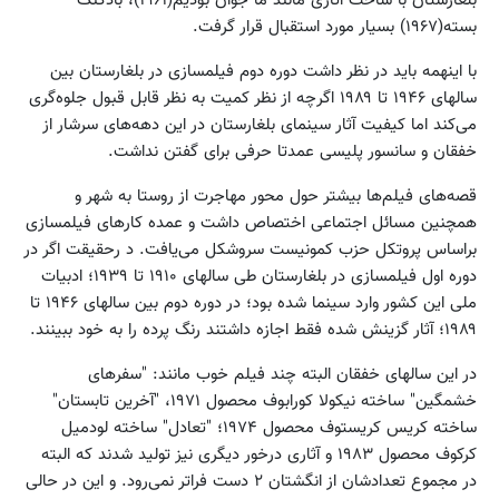
بسته(۱۹۶۷) بسیار مورد استقبال قرار گرفت.
با اینهمه باید در نظر داشت دوره دوم فیلمسازی در بلغارستان بین
سالهای ۱۹۴۶ تا ۱۹۸۹ اگرچه از نظر کمیت به نظر قابل قبول جلوه‌گری
می‌کند اما کیفیت آثار سینمای بلغارستان در این دهه‌های سرشار از
خفقان و سانسور پلیسی عمدتا حرفی برای گفتن نداشت.
قصه‌های فیلم‌ها بیشتر حول محور مهاجرت از روستا به شهر و
همچنین مسائل اجتماعی اختصاص داشت و عمده کارهای فیلمسازی
براساس پروتکل حزب کمونیست سروشکل می‌یافت. د رحقیقت اگر در
دوره اول فیلمسازی در بلغارستان طی سالهای ۱۹۱۰ تا ۱۹۳۹؛ ادبیات
ملی این کشور وارد سینما شده بود؛ در دوره دوم بین سالهای ۱۹۴۶ تا
۱۹۸۹؛ آثار گزینش شده فقط اجازه داشتند رنگ پرده را به خود ببینند.
در این سالهای خفقان البته چند فیلم خوب مانند: "سفرهای
خشمگین" ساخته نیکولا کورابوف محصول ۱۹۷۱، "آخرین تابستان"
ساخته کریس کریستوف محصول ۱۹۷۴؛ "تعادل" ساخته لودمیل
کرکوف محصول ۱۹۸۳ و آثاری درخور دیگری نیز تولید شدند که البته
در مجموع تعدادشان از انگشتان ۲ دست فراتر نمی‌رود. و این در حالی