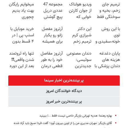
ترمیم جای
ویدیو هولناک
مجموعه 47
میخوایم رایگان
زخم، بخیه و
از جوان کارتن
عددی دریل
بهت یاد بدیم
سوختگی فقط
خوابی که
پیچ گوشتی
چجوری
در 3 هفته!!😍
میلیاردر شد.
شارژی (تخفیف
پولدارشی! باور
با این روش
این دکتر
آرتروز مفصل
خرید موبایل با
آموزش رایگان
به مدت
نداری امتحانش
توی
شیرازی کرم
زانو رو یکبار
اسنپ پی | در
محدود)
مجانیه
خونه،سفیدی و
ترمیم زخم
برای همیشه
۴ قسط بدون
زیبایی دندوناتو
ایرانی را
درمان کن!
سود و کارمزد!
پایان دغدغه
دندان مصنوعی
آرتروز مفاصل
تنها راه ثروتمند
برگردون
ساخت!!!
◗پرسش‌نامه◖
هزینه های
سوئیسی:
خود را به طور
شدن واقعی❗❗
(40%off)
دندان پزشکی با
جدیدترین
قطعی درمان
بعد از این دوره
پک سفید
فناوری اروپا،
کنید!
تو خواب هم
کننده خانگی
سبک و مقاوم |
◗پرسش‌نامه◖
پول در بیار😍
پر بیننده‌ترین اخبار سینما
پرداخت قسطی
دیدگاه خوانندگان امروز
پر بیننده‌ترین خبر امروز
بهاره رهنما: هدیه تهرانی بازیگر خاصی نیست فقط ...|‌ ببینید
آقای بازیگر: مهران مدیری من را از اوین بیرون آورد؛ گفت فردا صبح باید آزاد شده