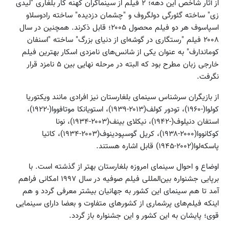
از آثار شاخص این دهه؛ ۲ فیلم از سینماگران کهنه کار بلغاری "لیدی
زی" ساخته گئورگی دولگروف و "چشمان دزدیده" ساخته رادوسلاو
اسپاسوف هر دو فیلم محصول ۲۰۰۵؛ قابل ذکرند. همچنین در سال
۲۰۰۸ فیلم "رستگاری در گوشه‌ای از دنیای بزرگ" ساخته "اسنفان
کوماندارف" به عنوان یکی از شانس‌های نامزدی اسکار بهترین فیلم
خارجی زبان مطرح بود که البته در مرحله نهایی بین ۵ نامزد قرار
نگرفت.
از بازیگران سرشناس سینمای بلغارستان نیز افرادی مانند ویکتوریا
کولوا(-۱۹۶۰)، تودور کولف(۲۰۱۳-۱۹۳۹)، استویانکا موتافووا(-۱۹۲۲)،
استفان دنیلوف(-۱۹۴۲)، نیکلای بینف(۲۰۰۳-۱۹۳۴)، نونا
کوکانووا(۲۰۰۰-۱۹۳۸)، کریل گوسپودینوف(۲۰۰۳-۱۹۳۴)، کاتیا
پاسکه‌لوا(۲۰۰۲-۱۹۴۵) قابل اشاره هستند.
اوضاع و احوال سینمای امروزه بلغارستان بهتر از گذشته است. با
برپایی جشنواره بین‌المللی فیلم صوفیه در سال ۱۹۹۷ امکانی فراهم
آمد تا هم سینمای این کشور به جهانیان بیشتر معرفی گردد و هم
اینکه فیلم‌های پرشماری از کشورهای متفاوت و بعضا دارای سینمایی
قوی؛ پایشان به این کشور و این جشنواره باز گردد.