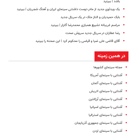
باشد | ببینید
یک ویدئوی جدید از مادر دوست داشتنی سینمای ایران و آهنگ شجریان | ببینید
بابک حمیدیان و الناز ملک در یک سریال جدید
مراسم غریبانه تشییع همبازی محمدرضا گلزار | ببینید
رضا عطاران در سریال جدید سروش صحت
آقای قاضی علی ضیا و قیاسی را محکوم کرد | این صحنه را ببینید
در همین زمینه
مجله سینمای کشورها
آشنایی با سینمای آمریکا
آشنایی با سینمای آلمان
آشنایی با سینمای اتریش
آشنایی با سینمای آرژانتین
آشنایی با سینمای اسپانیا
آشنایی با سینمای استرالیا
آشنایی با سینمای جمهوری آذربایجان
آشنایی با سینمای اردن