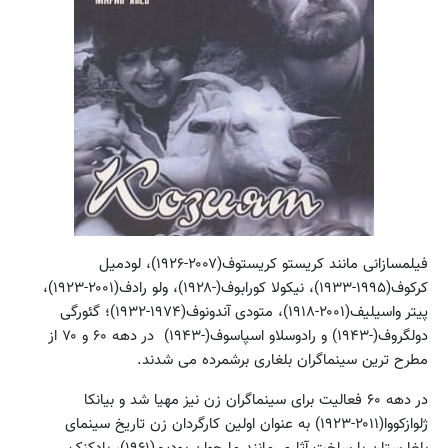
فیلمسازانی مانند کریستو کریستوف(۲۰۰۷-۱۹۲۶)، لودمیل
کرکوف(۱۹۹۵-۱۹۳۳)، نیکولا کورابوف(-۱۹۲۸)، ولو رادف(۲۰۰۱-۱۹۲۳)،
پیتر واسیلیف(۲۰۰۱-۱۹۱۸)، متودی آندونوف(۱۹۷۴-۱۹۳۲)؛ گئورگی
دولگروف(-۱۹۴۳) و رادوسلاو اسپاسوف(-۱۹۴۳) در دهه ۶۰ و ۷۰ از
مطرح ترین سینماگران بلغاری برشمرده می شدند.
در دهه ۶۰ فعالیت برای سینماگران زن نیز مهیا شد و بیانکا
ژلوازکووا(۲۰۱۱-۱۹۲۳) به عنوان اولین کارگردان زن تاریخ سینمای
بلغارستان با ساخت آثاری مانند ما جوان بودیم(۱۹۶۱)، بادکنک