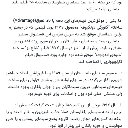
بود که در دهه ۶۰ به بعد سینمای بلغارستان سالیانه ۲۵ فیلم بلند
سینمایی تولید می‌کرد.
اما یکی از موفق‌ترین فیلم‌های این دهه با نام تفوق(Advantage)
ساخته "گئورگی دولگروف" محصول ۱۹۷۷ بود. فیلمی که در جشنواره
برلین همانسال موفق شد به خرس نقره‌ای این فستیوال معتبر
سینمایی برسد و سینمای بلغارستان را در آن سوی پرده آهنین نیز
معرفی نماید. پیش از این نیز در سال ۱۹۷۲ فیلم "شاخ بز" ساخته
"متودی آندونوف" موفق شده بود جایزه ویژه فستیوال فیلم
کارلوویواری را تصاحب کند.
دوره سوم سینمای بلغارستان از سال ۱۹۸۹ و با فروپاشی اتحاد جماهیر
شوروی آغاز می‌گردد. در سالهای اولیه شور و شوق فراوانی برای ساخت
فیلم‌های سینمایی دربین سینماگران پیر و جوان بلغاری وجود داشت.
ولی مشکل اصلی نبود پول و امکانات برای تهیه فیلم بود.
تا سال ۱۹۹۲ برخی از این کمبودها چنان شدت گرفت که بیش از
نیمی از بدنه سینمای بلغارستان عملا جذب تلویزیون و تئاتر شدند و یا
اینکه به کشورهای مجاور رفتند. اگرچه وضع سینمای رومانی و یا حتی
مجارستان و حوزه بالکان نیز بهتر از آنها نبود.