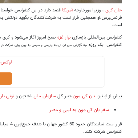
جان کری
، وزیر امورخارجه
آمریکا
قصد دارد در این کنفرانس خواستار
فرانس‌پرس،او همچنین قرار است به شرکت‌کنندگان بگوید دولتش ب
است.
شاسی بلند برقی ایران
بازدید از IM LS7 لوکس
کنفرانس بین‌المللی بازسازی
نوار غزه
صبح امروز آغاز می‌شود و کری 
برقی ایران در باشگاه انق
ثبت درخواست
کنفرانس یک روزه
،به گزارش سی ان ان،
به پاریس و سپس به وین برای شرکت در م
ثبت درخواست
پیش از او نیز،
بان کی مون
،دبیر کل
سازمان ملل
،اشتون و
تونی بلر
سفر بان کی مون به لیبی و مصر
قرار است نمایندگان حدود 50 کشور جهان با هدف جمع‌آوری 4 میلیارد دلار کمک برای
کنفرانس شرکت کنند.