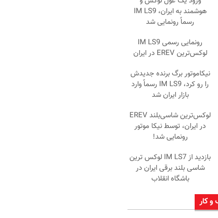
ورود یک غول لوکس و
هوشمند به ایران، IM LS9
رسماً رونمایی شد
رونمایی رسمی IM LS9
لوکس‌ترین EREV در ایران
نیکاموتور برگ برنده جدیدش
را رو کرد، IM LS9 رسماً وارد
بازار ایران شد
لوکس‌ترین شاسی‌بلند EREV
در ایران، توسط نیکا موتور
رونمایی شد!
بازدید از IM LS7 لوکس ترین
شاسی بلند برقی ایران در
باشگاه انقلاب
 و کار