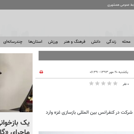
ابط عمومی همشهری
محله
زندگی
دانش
فرهنگ و هنر
ورزش
استان‌ها
چندرسانه‌ای
یکشنبه ۲۰ مهر ۱۳۹۳ - ۰۶:۳۹
۰ نفر
یر امور خارجه آمریکا امروز یکشنبه ۲۰ مهر برای شرکت در کنفرانس بین المللی بازسازی غزه وارد
اعتراف اندیشکده آمریکایی
یک بازخوانی
هادسون: موشک‌های
ماجرای «گ