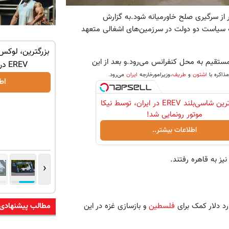
 از سرگیری صلح خاورمیانه شود.به گزارش
ه سیاست دو دولت در سرزمین‌های اشغالی متعهد
 ترین شاسی بلند
جک s5 داری برای فروش؟ با کارنامه به
بزرگترین، لوکس‌
مستقیم به محل کنفرانس می‌رود.و بعد از این
لاب
بهترین قیمت بفروش!
EREV در در ایران رونمایی شد
ذاکره با
اشتون
و
طریف
،وزیرامورخارجه
ایران
می‌رود.
ثبت درخواست
اط
لوکس‌ترین شاسی‌بلند EREV در ایران، توسط نیکا
موتور رونمایی شد!
اطلاعات بیشتر..
نیز به قاهره رفتند.
‹
فلسطین
و بازسازی غزه در این
مطالب پیشنهادی