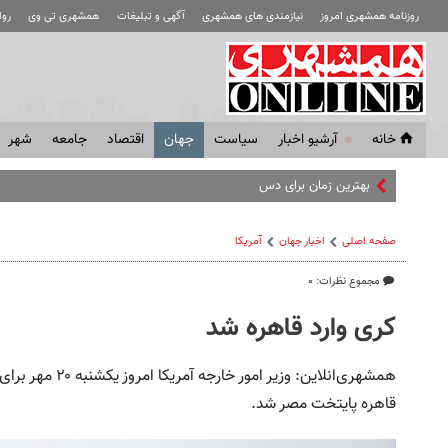
روزنامه همشهری امروز
نیازمندی های همشهری
آگهی و تبلیغات
همشهری تی وی
رو
خانه
آرشیو اخبار
سياست
جهان
اقتصاد
جامعه
شهر
بهترین زمان برای دستیابی به توافق شرای
صفحه اصلی
اخبار جهان
آمریکا
مجموع نظرات: ۰
کری وارد قاهره شد
همشهری‌انلاین: وز
قاهره پایتخت مصر شد.