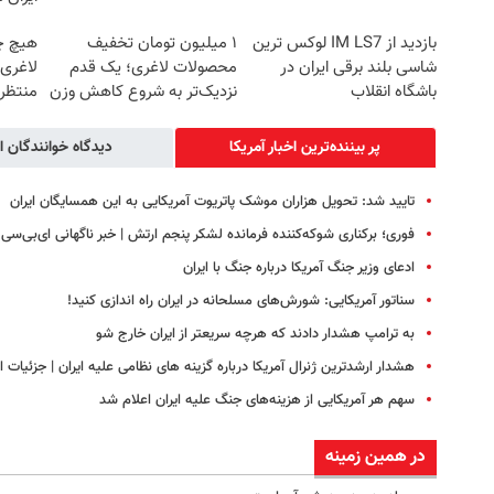
بازدید از IM LS7 لوکس ترین
۱ میلیون تومان تخفیف
هیچ چ
شاسی بلند برقی ایران در
محصولات لاغری؛ یک قدم
لاغری
باشگاه انقلاب
نزدیک‌تر به شروع کاهش وزن
منتظرت
پر بیننده‌ترین اخبار آمریکا
دیدگاه خوانندگان ا
تایید شد: تحویل هزاران موشک پاتریوت آمریکایی به این همسایگان ایران
فوری؛ برکناری شوکه‌کننده فرمانده لشکر پنجم ارتش | خبر ناگهانی ای‌بی‌سی
ادعای وزیر جنگ آمریکا درباره جنگ با ایران
سناتور آمریکایی: شورش‌های مسلحانه در ایران راه اندازی کنید!
به ترامپ هشدار دادند که هرچه سریعتر از ایران خارج شو
هشدار ارشدترین ژنرال آمریکا درباره گزینه های نظامی علیه ایران | جزئیات 
سهم هر آمریکایی از هزینه‌های جنگ علیه ایران اعلام شد
در همین زمینه