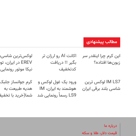
مطالب پیشنهادی
این کرم چرا اینقدر سر
اکانت AI رو ارزان تر
لوکس‌ترین شاسی‌ب
زبون‌ها افتاده؟
بگیر !! دریافت
EREV در ایران، 
کدتخفیف
نیکا موتور رونمایی
IM LS7 لوکس ترین
ورود یک غول لوکس و
کرم جوانساز جلبک
شاسی بلند برقی ایران
هوشمند به ایران، IM
هدیه طبیعت به
LS9 رسماً رونمایی شد
شما(خرید با تخفی
ویژه)
درباره ما
قیمت دلار، طلا و سکه