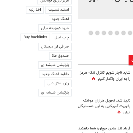
مرکز تزریق بوتاکس
استند تسلیت
اخذ رتبه
آهنگ جدید
خرید دوچرخه برقی
چاپ لیبل
Buy backlinks
صرافی ارز دیجیتال
صندوق طلا
پارتیشن شیشه ای
شاید ناچار شویم کنترل تنگه هرمز
دانلود اهنگ جدید
را به ایران واگذار کنیم
رزرو هتل دبی
پارتیشن شیشه ای
تایید شد: تحویل هزاران موشک
پاتریوت آمریکایی به این همسایگان
ایران
فریاد تند هادی چوپان؛‌ شما دلقکید