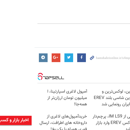
ین، لوکس‌ترین و
آمپول لاغری اسپارتینا، ا
قوی‌ترین شاسی بلند EREV
میلیون تومان ارزان‌تر از
ایران رونمایی شد
همه‌جا!
رونمایی از IM LS9، پرچم‌دار
خریدآمپول‌های لاغری از
اخبار بازار و کسب
فوق‌لوکس EREV وارد بازار
داروخانه های اطرافت، ارسال
شد
فوری همراه با پک یخ!