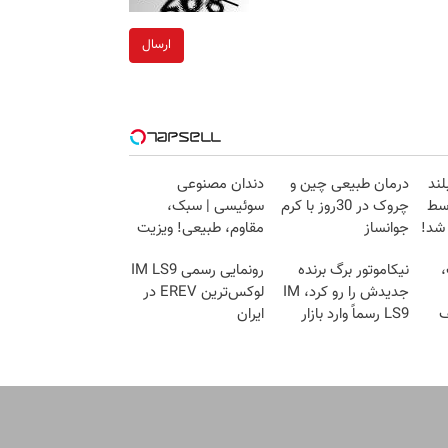
ارسال
لند
درمان طبیعی چین و
دندان مصنوعی
توسط
چروک در 30روز با کرم
سوئیسی | سبک،
 شد!
جوانساز
مقاوم، طبیعی! ویزیت
آلمانی(45%تخفیف)
رایگان+پرداخت
،
نیکاموتور برگ برنده
رونمایی رسمی IM LS9
اقساطی😍
جدیدش را رو کرد، IM
لوکس‌ترین EREV در
ف
LS9 رسماً وارد بازار
ایران
ایران شد