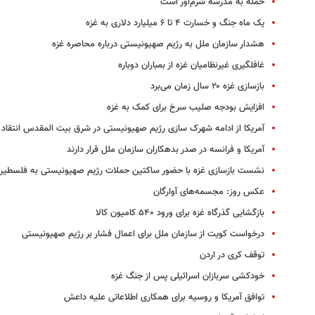
حمله به مدرسه شرم‌آور است
یک ماه جنگ و خسارت ۴ تا ۶ میلیارد دلاری به غزه
هشدار سازمان ملل به رژیم صهیونیستی درباره محاصره غزه
غافلگیری غیرنظامیان غزه از بمباران دوباره
بازسازی غزه ۲۰ سال زمان می‌برد
افزایش بودجه صلیب سرخ برای کمک به غزه
آمریکا از ادامه شهرک سازی رژیم صهیونیستی در شرق بیت المقدس انتقاد 
آمریکا و فرانسه در صدر بدهکاران سازمان ملل قرار دارند
نشست بازسازی غزه با حضور ساکتین حملات رژیم صهیونیستی به فلسطین
عکس روز: مجسمه‌های آوارگان
بازگشایی گذرگاه غزه برای ورود ۵۴۰ کامیون کالا
درخواست کویت از سازمان ملل برای اعمال فشار بر رژیم صهیونیستی
توقف کری در اردن
خودکشی سربازان اسرائیلی پس از جنگ غزه
توافق آمریکا و روسیه برای همکاری اطلاعاتی علیه داعش