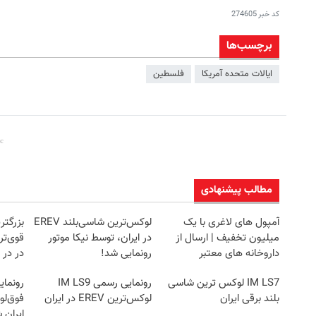
کد خبر
274605
برچسب‌ها
ایالات متحده آمریکا
فلسطین
مطالب پیشنهادی
آمپول های لاغری با یک
لوکس‌ترین شاسی‌بلند EREV
بزرگتر
میلیون تخفیف | ارسال از
در ایران، توسط نیکا موتور
داروخانه های معتبر
رونمایی شد!
در در 
IM LS7 لوکس ترین شاسی
رونمایی رسمی IM LS9
بلند برقی ایران
لوکس‌ترین EREV در ایران
ایران 