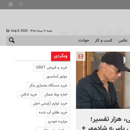
- شنبه ۱۷ مرداد ۱۴۰۵
Aug 8, 2026
عکس
کسب و کار
حوادث
وبگردی
خرید و فروش USDT
موتور آسانسور
خرید دستگاه ماساژور بلکر
اجاره ویلا شمال
خرید ادکلن
خرید لوازم آرایشی اصل
خرید طلای آب شده
، هزار تفسیر؛
ماجرای کنار گذاشتن سلاح
مزایده خودرو
ل یاس» شادمهر +
حماس چیست؟ + ویدئو