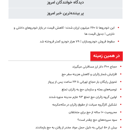
دیدگاه خوانندگان امروز
رو پر کن)
پر بیننده‌ترین خبر امروز
این خودروها تا ۲۶۰ میلیون ارزان شدند؛ کاهش قیمت در بازار خودروهای داخلی و
خارجی | جدول قیمت ها
سقوط فروش خودروسازان | ۷۹ هزار خودرو کمتر فروخته شد
در همین زمینه
حجاج ۳۰۰ دلار ارز مسافرتی میگیرند
افزایش شمار زائران و کاهش هزینه سفر حج
تحویل رایگان بار حجاج تهرانی تا ۲۴ ساعت پس از پرواز
توصیه‌های بعثه و سازمان حج به زائران تمتع
اولین گروه زائران حج تمتع ۹۳ عازم مدینه منوره شدند
تشکیل کارگروه صیانت از حقوق زائران در مکه‌مکرمه
محرومیت ۱۰ ساله از حج برای متخلفان
سود سپرده‌های حج چقدر است؟
بیش از ۵۰ ایرانی‌ به دلیل حمل مواد مخدر از رفتن به حج بازماندند