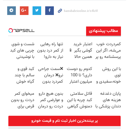
مطالب پیشنهادی
کمردردت خوب
اعتبار خرید
تنها راه رهایی
شست و شوی
می‌شه، اگر این
گوشی بگیر 📱
از کمر درد بدون
چربی های کبد
پرسشنامه رو پر
همین حالا
نیاز به دارو!
با نوشیدنی
کنی!!
درخواست
(◂پرسش‌نامه)
گیاهی(55%تخفیف)
با این روش
کدوم رو دوست
❌سمت جراحی
کبد قوی و
اعتبار بده 🎯
توی
داری؟ تا 100
نرو❌ درمان
سالم با چند
خونه،سفیدی و
میلیون اعتبار
کمردرد بدون
گیاه خوش
زیبایی دندوناتو
بگیر و قسطی
قرص و دارو
طعم
پایان دغدغه
قاتل سلامتی
بدون هیچ دارو
میخوای کمر
برگردون
بخر ✅
هزینه های
کبد چربه با این
و عوارضی کمر
دردت رو بدون
(40%off)
دندان پزشکی با
دمنوش گیاهی
دردت رو درمان
قرص برای
پک سفید
کبدتو بیمه کن
کن!
همیشه خوب
کننده خانگی
(پرسش‌نامه)
کنی؟
پر بیننده‌ترین اخبار ثبت نام و قیمت خودرو
(◂پرسش‌نامه