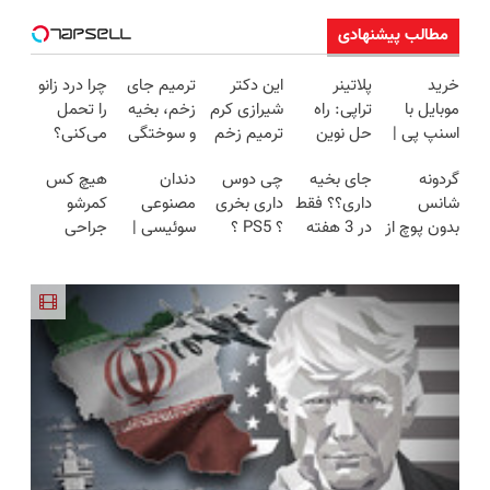
مطالب پیشنهادی
خرید
پلاتینر
این دکتر
ترمیم جای
چرا درد زانو
موبایل با
تراپی: راه
شیرازی کرم
زخم، بخیه
را تحمل
اسنپ پی |
حل نوین
ترمیم زخم
و سوختگی
می‌کنی؟
در ۴ قسط
برای کمردرد
ایرانی را
فقط در 3
خیلی ساده
گردونه
جای بخیه
چی دوس
دندان
هیچ کس
بدون سود و
در منزل
ساخت!!!
هفته!!😍
درمنزل
شانس
داری؟؟ فقط
داری بخری
مصنوعی
کمرشو
کارمزد!
شما
درمانش کن
بدون پوچ از
در 3 هفته
؟ PS5 ؟
سوئیسی |
جراحی
PS5 تا
ترمیمش
گوشی؟ تا
سبک،
نمیکنه❗
آیفون17 و
کن!😍
100
مقاوم،
درمان
بیت کوین
میلیون
طبیعی!
کمردرد
🔥
اعتبار بگیر و
ویزیت
بدون قرص
قسطی بخر
رایگان+پرداخت
(پرسشنامه)
✅
اقساطی😍