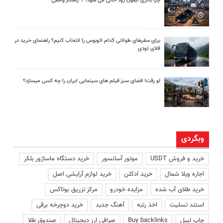
چرا باتری آیفون زود خالی می شود؟ ۹ راهکار واقعی
برای سفرهای طولانی کدام اتوبوس را انتخاب کنیم؟ راهنمای خرید در
فلای تودی
لو رفت! فضای سبز فیلم های سینمایی ایران را چه کسی میسازد؟
وبگردی
خرید و فروش USDT
موتور آسانسور
خرید دستگاه ماساژور بلکر
اجاره ویلا شمال
خرید ادکلن
خرید لوازم آرایشی اصل
خرید طلای آب شده
مزایده خودرو
مرکز تزریق بوتاکس
استند تسلیت
اخذ رتبه
آهنگ جدید
خرید دوچرخه برقی
چاپ لیبل
Buy backlinks
صرافی ارز دیجیتال
صندوق طلا