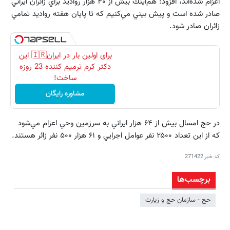
اعزام شده‌اند، افزود: هم‌اينك بيش از ۴۰ هزار رواديد براي زائران ايراني
صادر شده است و پيش بيني مي‌كنيم كه تا پايان هفته رواديد تمامي
زائران صادر شود.
برای اولین بار در ایران🇮🇷 این
دکتر کرم ترمیم کننده 23 روزه
ساخت!
مشاوره رایگان
در حج امسال بيش از ۶۴ هزار ايراني به سرزمين وحي اعزام مي‌شود
كه از اين تعداد ۲۵۰۰ نفر عوامل اجرايي و ۶۱ هزار ۵۰۰ نفر زائر هستند.
کد خبر
271422
برچسب‌ها
حج - سازمان حج و زیارت