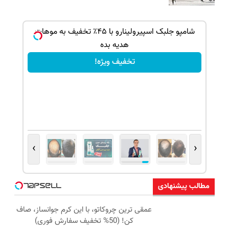
بک!
شامپو جلبک اسپیرولینارو با ۴۵٪ تخفیف به موهات
هدیه بده
تخفیف ویژه!
›
‹
مطالب پیشنهادی
عمقی ترین چروکاتو، با این کرم جوانساز، صاف
کن! (50% تخفیف سفارش فوری)