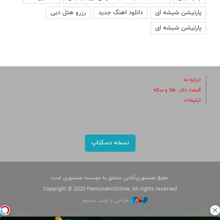
پارتیشن شیشه ای
دانلود اهنگ جدید
رزرو هتل دبی
پارتیشن شیشه ای
درباره ما
قیمت دلار، طلا و سکه
تبلیغات
نسخه دسکتاپ
حقوق همشهری‌آنلاین متعلق به موسسه همشهری است
Copyright © 2020 HamshahriOnline, All rights reserved
طراحی و تولید: نستوه