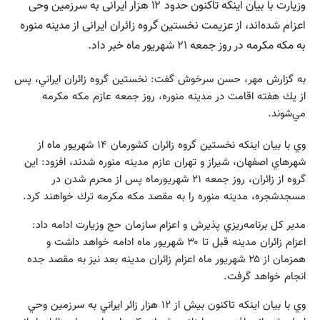
وزیارت با بیان اینکه تاکنون حدود ۱۲ هزار ایرانی به سرزمین وحی
اعزام شده‌اند، از عزیمت نخستین گروه زائران ایرانی از مدینه منوره
به مکه مکرمه در روز جمعه ۲۱ شهریور ماه خبر داد.
به گزارش مهر، حسن سرخوش گفت: نخستين گروه زائران ايراني، پس
از يك هفته اقامت در مدينه منوره، روز جمعه عازم مكه مكرمه
مي‌شوند.
وي با بيان اينكه نخستين گروه زائران كشورمان ۱۴ شهريور ماه از
شهرهاي اصفهان، شيراز و تهران عازم مدينه منوره شدند، افزود: اين
گروه از زائران، روز جمعه ۲۱ شهريورماه پس از محرم شدن در
مسجدشجره، مدينه منوره را به مقصد مكه مكرمه ترك خواهند كرد.
مدير كل برنامه‌ريزي پذيرش و اعزام سازمان حج وزيارت ادامه داد:
اعزام زائران مدينه قبل تا ۳۰ شهريور ماه ادامه خواهد داشت و
همزمان از ۲۵ شهريور ماه اعزام زائران مدينه بعد نيز به مقصد جده
انجام خواهد گرفت.
وي با بيان اينكه تاكنون بيش از ۱۲ هزار زائر ايراني به سرزمين وحي