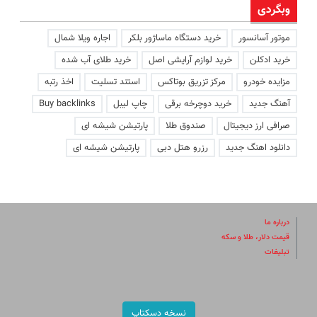
وبگردی
موتور آسانسور
خرید دستگاه ماساژور بلکر
اجاره ویلا شمال
خرید ادکلن
خرید لوازم آرایشی اصل
خرید طلای آب شده
مزایده خودرو
مرکز تزریق بوتاکس
استند تسلیت
اخذ رتبه
آهنگ جدید
خرید دوچرخه برقی
چاپ لیبل
Buy backlinks
صرافی ارز دیجیتال
صندوق طلا
پارتیشن شیشه ای
دانلود اهنگ جدید
رزرو هتل دبی
پارتیشن شیشه ای
درباره ما
قیمت دلار، طلا و سکه
تبلیغات
نسخه دسکتاپ