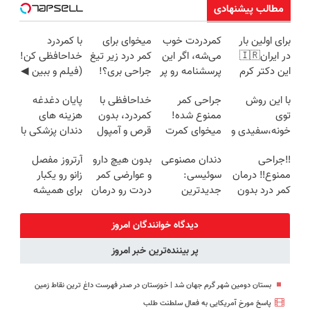
مطالب پیشنهادی
Image failed to
Image failed to
Image failed to
Image failed to
load
load
load
load
برای اولین بار
کمردردت خوب
میخوای برای
با کمردرد
در ایران🇮🇷
می‌شه، اگر این
کمر درد زیر تیغ
خداحافظی کن!
این دکتر کرم
پرسشنامه رو پر
جراحی بری؟!
(فیلم و ببین ◀
Image failed to
Image failed to
Image failed to
Image failed to
ترمیم کننده 23
کنی!!
◗پرسش‌نامه رو
پرسش‌نامه رو
load
load
load
load
با این روش
جراحی کمر
خداحافظی با
پایان دغدغه
روزه ساخت!
پر کن◖
پرکن)
توی
ممنوع شده!
کمردرد، بدون
هزینه های
خونه،سفیدی و
میخوای کمرت
قرص و آمپول
دندان پزشکی با
Image failed to
Image failed to
Image failed to
Image failed to
زیبایی دندوناتو
رو در منزل
پک سفید
load
load
load
load
‼️جراحی
دندان مصنوعی
بدون هیچ دارو
آرتروز مفصل
برگردون
درمان کنی؟
کننده خانگی
ممنوع‼️ درمان
سوئیسی:
و عوارضی کمر
زانو رو یکبار
(40%off)
((پرسش‌نامه))
کمر درد بدون
جدیدترین
دردت رو درمان
برای همیشه
جراحی و دوره
فناوری اروپا،
کن!
درمان کن!
نقاهت
سبک و مقاوم |
(پرسش‌نامه)
◗پرسش‌نامه◖
دیدگاه خوانندگان امروز
پرداخت قسطی
پر بیننده‌ترین خبر امروز
بستان دومین شهر گرم جهان شد | خوزستان در صدر فهرست داغ‌ ترین نقاط زمین
پاسخ مورخ آمریکایی به فعال سلطنت طلب