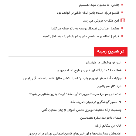
زاکانی: ما مدیون شهدا هستیم
النینو در راه است؛ پاییز ایران بارانی‌تر خواهد بود
این ملک به فروش می رسد
هشدار اطلاعاتی آمریکا: روسیه به ناتو حمله می‌کند!
فیلم | لحظه ورود عاصم منیر و شهباز شریف به داخل کعبه
در همین زمینه
آیین نوروزخوانی در مازندران
فعالیت ۲۰۸۶ پایگاه اورژانس در طرح امداد نوروزی
جزئیات آماده‌باش نوروزی پلیس؛ اسباب‌کشی منازل فقط با هماهنگی پلیس
عید کنار هم باشیم
اختصاص سهمیه سوخت نوروز تکذیب شد؛ قیمت بنزین شناور می‌شود؟
۲۰ مسیر گردشگری در تهران تعریف شد
وضعیت ارائه تکالیف نوروزی دانش آموزان از زبان معاون فانی
مهمان ناخوانده سفره هفت‌سین
خانه دل بتکانم از غم
آماده‌باش بیمارستان‌ها و اورژانس‌های تامین‌اجتماعی تهران در ایام نوروز