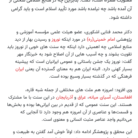
معنویت همراه است، گفت: بنابراین چه در منابع اسلامی سخنی از
آن آمده باشد چه نیامده باشد مورد تأیید اسلام است و باید گرامی
داشته شود.
دکتر محمد فنایی اشکوری، عضو هیئت علمی مؤسسه آموزشی و
پژوهشی
امام خمینی(ره)
در مورد اینکه
نوروز
و رسیدن بهار از دید
منابع اسلامی چه اهمیتی دارد اینکه چه سنت های خوبی از نوروز باید
تقویت بشوند و چه آسیب هایی از آن اصلاح شود به خبرنگار مهر
گفت: نوروز یک جشن باستانی و عمومی ایرانیان است که پیشینه
بسیار کهنی دارد. البته ایران هم به معنای گسترده آن یعنی
ایران
فرهنگی که در گذشته بسیار وسیع بوده است.
وی افزود: امروزه هم ملت های مختلفی از جمله شبه قاره،
افغانستان
،
آسیای میانه
،
عراق
و
آذربایجان
در این سنت با ما مشترک
هستند. این سنت عمومی که از قدیم در بین ایرانی‌ها بوده و بخش‌ها
و قسمت‌ها و عناصری از آن امروزه هم وجود دارد تا آنجایی که
می‌دانیم واجد عناصر مثبت انسانی و معنوی است.
این محقق و پژوهشگر ادامه داد: اولاً خوش آمد گفتن به طبیعت و