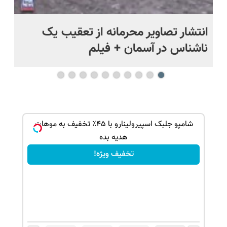
د
انتشار تصاویر محرمانه از تعقیب یک
حم
ناشناس در آسمان + فیلم
آمر
Image failed to load
بک!
شامپو جلبک اسپیرولینارو با ۴۵٪ تخفیف به موهات
هدیه بده
تخفیف ویژه!