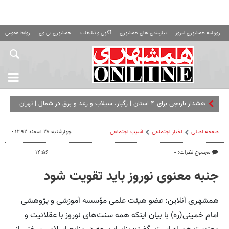
روزنامه همشهری امروز
نیازمندی های همشهری
آگهی و تبلیغات
همشهری تی وی
روابط عمومی ه
هشدار نارنجی برای ۴ استان | رگبار، سیلاب و رعد و برق در شمال | تهران
تا ۳۸ درجه گرم می‌ شود
صفحه اصلی
اخبار اجتماعی
آسیب اجتماعی
چهارشنبه ۲۸ اسفند ۱۳۹۲ -
مجموع نظرات: ۰
۱۴:۵۶
جنبه معنوی نوروز باید تقویت شود
همشهری آنلاین: عضو هیئت علمی مؤسسه آموزشی و پژوهشی
امام خمینی(ره) با بیان اینکه همه سنت‌های نوروز با عقلانیت و