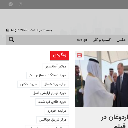
- جمعه ۱۶ مرداد ۱۴۰۵
Aug 7, 2026
عکس
کسب و کار
حوادث
وبگردی
موتور آسانسور
خرید دستگاه ماساژور بلکر
اجاره ویلا شمال
خرید ادکلن
خرید لوازم آرایشی اصل
خرید طلای آب شده
مزایده خودرو
اردوغان در
شادمهر عقیلی قطعه «گل
مرکز تزریق بوتاکس
فیلم
یاس» را بازخوانی کرد | ببینی