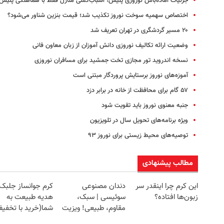
جزئیات آماده‌باش نوروزی پلیس؛ اسباب‌کشی منازل فقط با هماهنگی پلیس
اختصاص سهمیه سوخت نوروز تکذیب شد؛ قیمت بنزین شناور می‌شود؟
۲۰ مسیر گردشگری در تهران تعریف شد
وضعیت ارائه تکالیف نوروزی دانش آموزان از زبان معاون فانی
نسخه اندروید تور مجازی تخت جمشید برای مسافران نوروزی
آموزه‌های نوروز برستایش پروردگار مبتنی است
۵۷ گام برای محافظت از خانه در برابر دزد
جنبه معنوی نوروز باید تقویت شود
ویژه برنامه‌های تحویل سال در تلویزیون
توصیه‌های محیط زیستی برای نوروز ۹۳
مطالب پیشنهادی
این کرم چرا اینقدر سر
دندان مصنوعی
کرم جوانساز جلبک
زبون‌ها افتاده؟
سوئیسی | سبک،
هدیه طبیعت به
مقاوم، طبیعی! ویزیت
شما(خرید با تخفی
رایگان+پرداخت
ویژه)