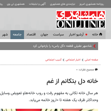
روزنامه همشهری امروز
نیازمندی های همشهری
آگهی و تبلیغات
همشهری تی وی
رو
خانه
آرشیو اخبار
سياست
جهان
اقتصاد
جامعه
شهر
شادمهر عقیلی قطعه «گل یاس» را بازخوانی کرد | ببینید
صفحه اصلی
اخبار اجتماعی
آسیب اجتماعی
مجموع نظرات: ۰
خانه دل بتکانم از غم
هر سال خانه تکانی به مفهوم رفت و روب خانه‌هاو تعویض وسایل 
وحداکثر ظرف یک هفته تا ۱۰روز خاتمه می‌یابد.