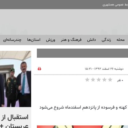
ابط عمومی همشهری
محله
زندگی
دانش
فرهنگ و هنر
ورزش
استان‌ها
چندرسانه‌ای
دوشنبه ۲۶ اسفند ۱۳۹۲ - ۱۵:۲۱
۰ نفر
کهنه و فرسوده از پانزدهم اسفندماه شروع می‌شود
«اقتصاد را فدای انتقام نکنید»
استقبال از 
؛ واکنش مردم را ببینید
عربستان + 