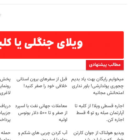
مطالب پیشنهادی
میخوایم رایگان بهت یاد بدیم
قبل از سفرهای برون استانی
چجوری پولدارشی! باور نداری
خلافی خود را صفر کنید!
رونمای
امتحانش مجانیه
لاغری
اجاره‌ قسطی ویلا! از کلبه تا
معاملات جهانی نفت با اسپرد
آپارتمان مبله رو تو 4 قسط
از صفر و تا ۵۰۰ دلار بونوس
جزییات
اجاره کن.
اولیه
پرداخ
ویدیو هولناک از جوان کارتن
آب کردن چربی های شکم و
حمله 
خوابی که میلیاردر شد.
پهلو با این پودر
پهلو ب