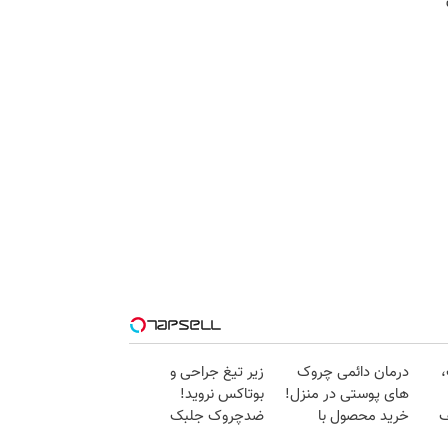
،
درمان دائمی چروک
زیر تیغ جراحی و
های پوستی در منزل!
بوتاکس نروید!
ف
خرید محصول با
ضدچروک جلبک
تخفیف
با40%تخفیف