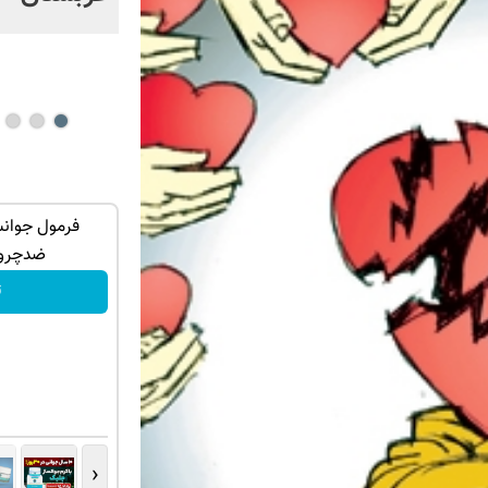
سید!
کرم جوانساز آلمانی انتخاب ستاره ها!خرید با
فرمول جوان
تخفیف
ضدچروک
تخفیف ویژه!
ت
‹