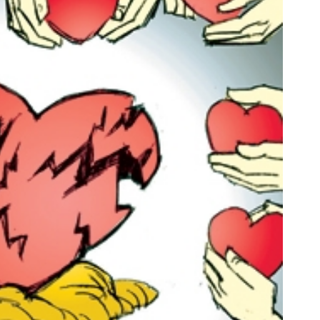
 کرم ضد چروک آلمانی،جای بوتاکس رو
بوتاکس گیاهی و خانگی ر
برات پر میکنه!تخفیف تا امشب
تخفیف ویژه!
تخفیف ویژه!