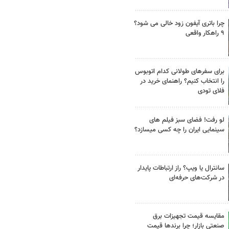
چرا باتری آیفون زود خالی می شود؟
۹ راهکار واقعی
برای سفرهای طولانی کدام اتوبوس
را انتخاب کنیم؟ راهنمای خرید در
فلای تودی
لو رفت! فضای سبز فیلم های
سینمایی ایران را چه کسی میسازد؟
سانترال یا ویپ؟ راز ارتباطات پایدار
در شرکت‌های حرفه‌ای
مقایسه قیمت تجهیزات برق
صنعتی بازار؛ چرا برندها قیمت