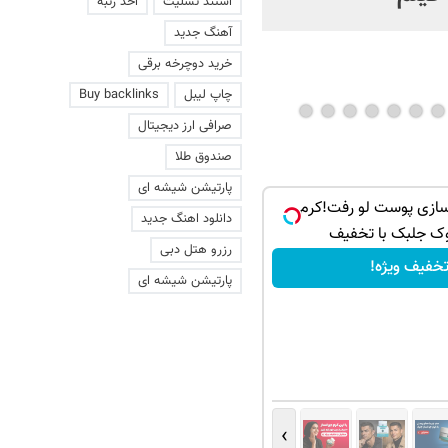
استند تسلیت
اخذ رتبه
آهنگ جدید
خرید دوچرخه برقی
چاپ لیبل
Buy backlinks
صرافی ارز دیجیتال
صندوق طلا
پارتیشن شیشه ای
سازی پوست لو رفت!کرم
دانلود اهنگ جدید
 جلبک با تخفیف
رزرو هتل دبی
خفیف ویژه!
پارتیشن شیشه ای
›