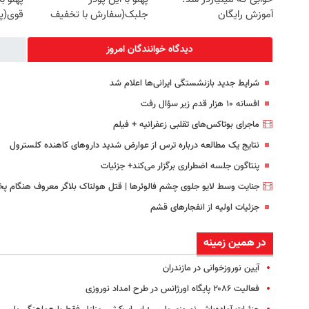
آموزش رایگان
جلبک(سفارش با تخفیف
قوی(پ
ویژه)
سبز45%تخفیف)
دیدگاه خوانندگان امروز
شرایط جدید بازنشستگی ایرانی‌ها اعلام شد
افسانه ۱۰ هزار قدم زیر سؤال رفت
ماجرای بوتاکس‌های تقلبی زعفرانیه + فیلم
نتایج یک مطالعه درباره ترس از عوارض شدید داروهای کاهنده کلسترول
پنتاگون جلسه اضطراری برگزار می‌کند+ جزئیات
جنایت وسط لایو جلوی چشم فالوئرها | قتل هولناک بلاگر معروف هنگام پ
جزئیات اولیه از انفجارهای قشم
در همین زمینه
آیین نوروزخوانی در مازندران
فعالیت ۲۰۸۶ پایگاه اورژانس در طرح امداد نوروزی