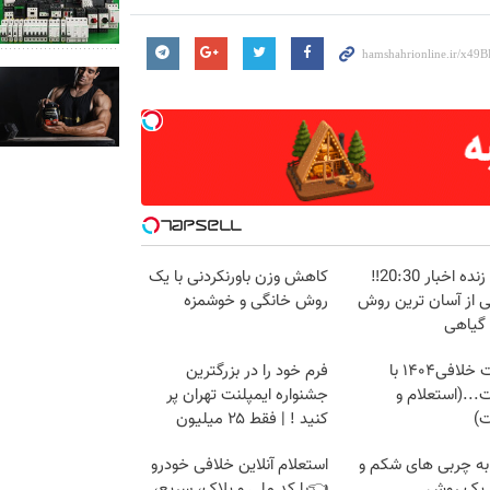
پخش زنده اخبار 20:30‼️
کاهش وزن باورنکردنی با یک
ی از آسان ترین روش
روش خانگی و خوشمزه
 گیاهی
دریافت خلافی۱۴۰۴ با
فرم خود را در بزرگترین
...(استعلام و
جشنواره ایمپلنت تهران پر
ت)
کنید ! | فقط ۲۵ میلیون
به چربی های شکم و
استعلام آنلاین خلافی خودرو
ا یک روش
👈با کد ملی و پلاک، سریع،