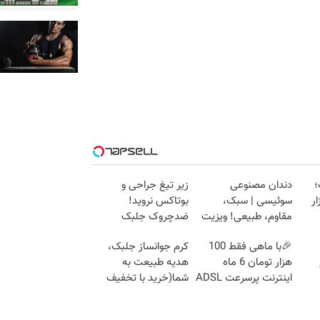
؛
دندان مصنوعی
زیر تیغ جراحی و
10 هزار
سوئیسی | سبک،
بوتاکس نروید!
مقاوم، طبیعی! ویزیت
ضدچروک جلبک
رایگان+پرداخت
با40%تخفیف
🎉با ماهی فقط 100
کرم جوانساز جلبک،
اقساطی😍
هزار تومان 6 ماه
هدیه طبیعت به
اینترنت پرسرعت ADSL
شما(خرید با تخفیف
بگیر!!
ویژه)