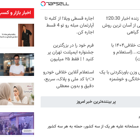
اخبار بازار و کسب
پخش زنده اخبار 20:30‼️
اجاره‌ قسطی ویلا! از کلبه تا
ی از آسان ترین روش
آپارتمان مبله رو تو 4 قسط
 گیاهی
اجاره کن.
دریافت خلافی۱۴۰۴ با
فرم خود را در بزرگترین
...(استعلام و
جشنواره ایمپلنت تهران پر
ت)
کنید ! | فقط ۲۵ میلیون
زن باورنکردنی با یک
استعلام آنلاین خلافی خودرو
انگی و خوشمزه
👈با کد ملی و پلاک، سریع،
دقیق و بدون معطلی
پر بیننده‌ترین خبر امروز
ه مسلحانه علیه هر یک از سه کشور، حمله به هر سه کشور