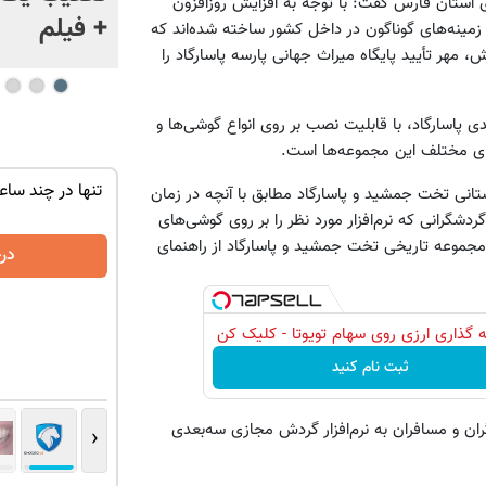
 استان فارس گفت: با توجه به افزایش روزافزون
ژاپن را غافلگیر کرد
+ فیلم
زمینه‌های گوناگون در داخل کشور ساخته شده‌اند که
، مهر تأیید پایگاه میراث جهانی پارسه پاسارگاد را
پاسارگاد، با قابلیت نصب بر روی انواع گوشی‌ها و
های مختلف این مجموعه‌ها است.
ان سر بزنید
ماشین کوییک گذاشتی برای فروش ؟ اینجا
تنها در چند ساع
باستانی تخت جمشید و پاسارگاد مطابق با آنچه در زمان
سریع و راحت بفروش
شگرانی که نرم‌افزار مورد نظر را بر روی گوشی‌های
مجموعه تاریخی تخت جمشید و پاسارگاد از راهنمای
درخواست فروش
در
 گذاری ارزی روی سهام تویوتا - کلیک کن
ثبت نام کنید
 و مسافران به نرم‌افزار گردش مجازی سه‌بعدی
‹