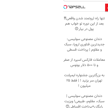
تنها راه ثروتمند شدن واقعی❗❗
بعد از این دوره تو خواب هم
پول در بیار😍
دندان مصنوعی سوئیسی:
جدیدترین فناوری اروپا، سبک
و مقاوم | پرداخت قسطی
معاملات فارکس اسپرد از صفر
و تا ۵۰۰ دلار بونوس
به بزرگترین جشنواره ایمپلنت
تهران سر بزنید ! | فقط ۲۵
میلیون !
دندان مصنوعی سوئیسی |
سبک، مقاوم، طبیعی! ویزیت
رایگان+پرداخت اقساطی😍