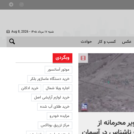
- شنبه ۱۷ مرداد ۱۴۰۵
Aug 8, 2026
عکس
کسب و کار
حوادث
وبگردی
موتور آسانسور
خرید دستگاه ماساژور بلکر
اجاره ویلا شمال
خرید ادکلن
خرید لوازم آرایشی اصل
خرید طلای آب شده
مزایده خودرو
یر محرمانه از
حمله خلبانان ایرانی به پایگا
مرکز تزریق بوتاکس
ناشناس در آسمان
آمریکا بدون استفاده از S