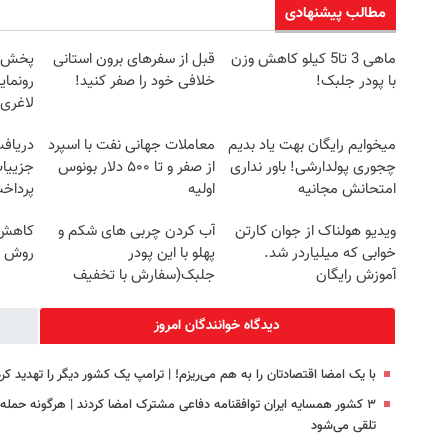
مطالب پیشنهادی
ماهی 3 تا5 کیلو کاهش وزن
قبل از سفرهای برون استانی
با پودر جلبک!
خلافی خود را صفر کنید!
رونمای
لاغری
میخوایم رایگان بهت یاد بدیم
معاملات جهانی نفت با اسپرد
چجوری پولدارشی! باور نداری
از صفر و تا ۵۰۰ دلار بونوس
جزییات
امتحانش مجانیه
اولیه
پرداخ
ویدیو هولناک از جوان کارتن
آب کردن چربی های شکم و
کاهش و
خوابی که میلیاردر شد.
پهلو با این پودر
روش خ
آموزش رایگان
جلبک(سفارش با تخفیف
ویژه)
دیدگاه خوانندگان امروز
با یک امضا اقتصادتان را به هم می‌ریزم! | ترامپ یک کشور دیگر را تهدید کرد
۳ کشور همسایه ایران توافقنامه دفاعی مشترک امضا کردند | هرگونه حمل
تلقی می‌شود