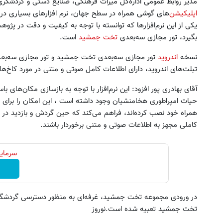
مدیر روابط عمومی اداره‌کل میراث فرهنگی، صنایع دستی و گردشگری
اپلیکیشن‌
های گوشی همراه در سطح جهان، نرم ‌افزارهای بسیاری در 
یکی از این نرم‌افزارها که توانسته با توجه به کیفیت و دقت در پژوهش
بگیرد، تور مجازی سه‌بعدی
تخت جمشید
است.
نسخه
اندروید
تور مجازی سه‌بعدی تخت جمشید و تور مجازی سه‌بعدی 
تبلت‌های اندروید، دارای اطلاعات کامل صوتی و متنی در مورد کاخ‌
ین سمند و دنا گذاشتی برای فروش ؟
به بزرگترین جشنواره ایمپلنت تهر
آقای بهادری پور افزود‌: این نرم‌افزار با توجه به بازسازی مکان‌های 
اینجا سریع و راحت بفروش
! | فقط ۲۵ میلیون !
حیات امپراطوری هخامنشیان وجود داشته است ، این امکان را برای گرد
همراه خود نصب کرده‌اند، فراهم می‌کند که حین گردش و بازدید در 
درخواست فروش
رزرورایگان نوبت
کاملی مجهز به اطلاعات صوتی و متنی برخوردار باشند.
سرمایه
در ورودی مجموعه تخت جمشید، غرفه‌ای به منظور دسترسی گردشگران
تخت جمشید تعبیه شده است.نوروز