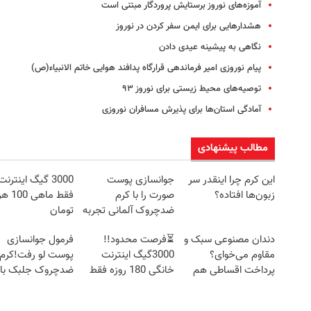
آموزه‌های نوروز برستایش پروردگار مبتنی است
هشدارهایی برای ایمن سفر کردن در نوروز
نگاهی به پیشینه عیدی دادن
پیام نوروزی امیر فرماندهی قرارگاه پدافند هوایی خاتم الانبیاء(ص)
توصیه‌های محیط زیستی برای نوروز ۹۳
آمادگی استان‌ها برای پذیرش مسافران نوروزی
مطالب پیشنهادی
این کرم چرا اینقدر سر
جوانسازی پوست
3000 گیگ اینترنت
زبون‌ها افتاده؟
صورت را با کرم
فقط ماهی 0
ضدچروک آلمانی تجربه
تومان
کنید!
دندان مصنوعی سبک و
⏳فرصت محدود!!
فرمول جوانسازی
مقاوم می‌خوای؟
3000گیگ اینترنت
پوست لو رفت!کرم
پرداخت اقساطی هم
خانگی 180 روزه فقط
ضدچروک جلبک با
داریم!😍 | 📍تهران
600 هزارتومان!!
تخفیف