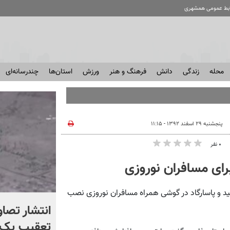
ابط عمومی همشهری
محله
زندگی
دانش
فرهنگ و هنر
ورزش
استان‌ها
چندرسانه‌ای
پنجشنبه ۲۹ اسفند ۱۳۹۲ - ۱۱:۱۵
۰ نفر
ای مسافران نوروزی
و پاسارگاد در گوشی همراه مسافران نوروزی نصب
چرا آمریکا از ایران شکست
انتشار تصاو
خورد؟ +ببینید | کتابی که
تعقیب یک 