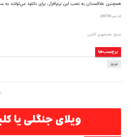
همچنین علاقمندان به نصب این نرم‌افزار، برای دانلود می‌توانند به سایت www.i3dsoft.ir مراجعه
کد خبر
253735
منبع: همشهری آنلاین
برچسب‌ها
نوروز