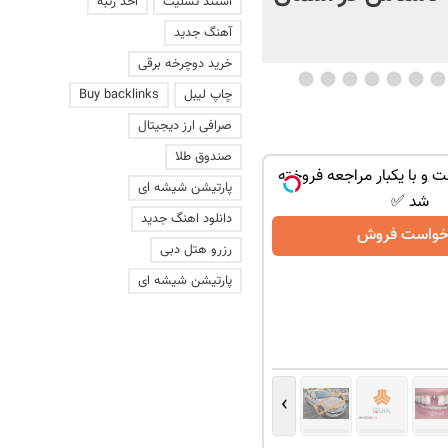
استند تسلیت
اخذ رتبه
+ فیلم
آهنگ جدید
خرید دوچرخه برقی
چاپ لیبل
Buy backlinks
صرافی ارز دیجیتال
صندوق طلا
ت و با یکبار مراجعه فروخته
پارتیشن شیشه ای
شد ✅
دانلود اهنگ جدید
خواست فروش
رزرو هتل دبی
پارتیشن شیشه ای
›