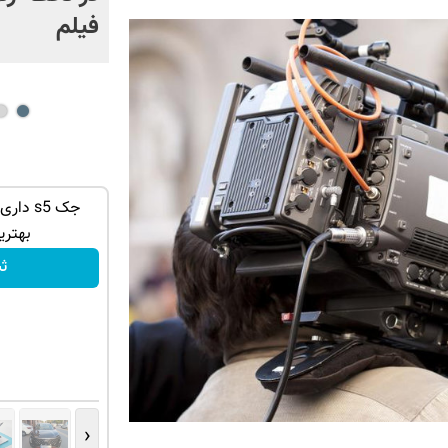
فیلم
فروش خودرو شما فقط با یک درخواست
جک s5 د
آنلاین ✔
بهتری
ثبت درخواست
ث
‹