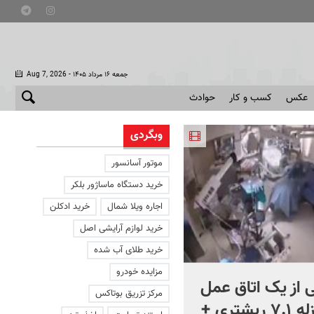
- جمعه ۱۶ مرداد ۱۴۰۵
Aug 7, 2026
عکس
کسب و کار
حوادث
وبگردی
موتور آسانسور
خرید دستگاه ماساژور بلکر
اجاره ویلا شمال
خرید ادکلن
خرید لوازم آرایشی اصل
خرید طلای آب شده
مزایده خودرو
 از یک اتاق عمل
تصاویر متفاوت از تشییع پیک
مرکز تزریق بوتاکس
در لحظه زلزله ۷.۱ ریشتری +
مطهر رهبر شهید در کربلا +