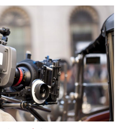
ماشین فونیکس fx خودتو اینجا به راحتی
لپ تاپ دلخواهت، فقط با 10 میلیون
بفروش
دریافت وام
ثبت خودرو ✅