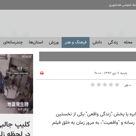
ابط عمومی همشهری
محله
زندگی
دانش
فرهنگ و هنر
ورزش
استان‌ها
چندرسانه‌ای
شنبه ۷ دی ۱۳۹۲ - ۲۰:۰۰
۰ نفر
ره یا پخش "زندگی واقعی" یکی از نخستین
اگر یک‌بار دیگر ایران به ما
کلیپ جالبی
رسانه و "واقعیت"، به مرور زمان به خلق فیلم
حمله کند فلج می شویم