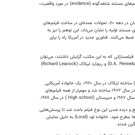
مارگارت مید (Margaret Mead)، انسان‌شناس معروف، در تولید فیلم‌های مستند شاهدگونه (evidence) در مورد واقعیت،
با ظهور دوربین‌های پرتابل و قابل حمل و تجهیزات ضبط صدای همزمان در دهه ۶۰، تحولات عمده‌ای در ساخت فیلم‌های
ستند اولیه را نشان می‌داد، این توهم را نیز به
بط می‌کنند. فناوری جدید در آمریکا راه را برای
یلمسازانی که به این مکتب گرایش داشتند، می‌توان
به برادران مایسل (Maysle) (آلبرت و دیوید)، دی. ای. پنه‌بیکر (D.A. Pennebaker) و ریچارد لیکاک (Richard Leacock)
برخی از فیلم‌های این ژانر مستند از این قرار بود: نخستین (Primary) ساخته لیکاک در سال ۱۹۶۰، یک خانواده آمریکایی
(An American (Family ساخته کریگ گوبرت (Craig Colbert) که در سال ۱۹۷۲ ساخته شد و مهم‌تر از همه فیلم‌های
ج و دیده شدن این نوع فیلم باعث شد تا پرسش‌هایی
جدی نیز در زمینه نقض حریم شخصی افراد با نمایش این نوع فیلم‌ها مطرح شود. خانواده لود (Loud) به دلیل نمایش
گین شدند.