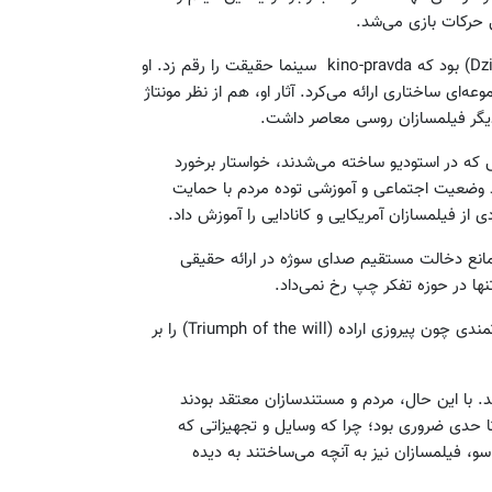
 حرکات بازی می‌شد.
در همین حال در اتحاد جماهیر شوروی، این ژیگا ورتوف (Dziga Vertof) بود که kino-pravda سینما حقیقت را رقم زد. او
ه‌ای ساختاری ارائه می‌کرد. آثار او، هم از نظر مونتاژ
دیگر فیلمسازان روسی معاصر داشت.
Joh) در مخالفت با فیلم‌هایی که در استودیو ساخته می‌شدند، خواستار برخورد
ود وضعیت اجتماعی و آموزشی توده مردم با حمایت
از فیلمسازان آمریکایی و کانادایی را آموزش داد.
 مانع دخالت مستقیم صدای سوژه در ارائه حقیقی
ها در حوزه تفکر چپ رخ نمی‌داد.
در آلمان، لنی ریفنشتال (Leni Riefenstahl) فیلم‌های شاعرانه قدرتمندی چون پیروزی اراده (Triumph of the will) را بر
. با این حال، مردم و مستندسازان معتقد بودند
تا حدی ضروری بود؛ چرا که وسایل و تجهیزاتی که
 سو، فیلمسازان نیز به آنچه می‌ساختند به دیده