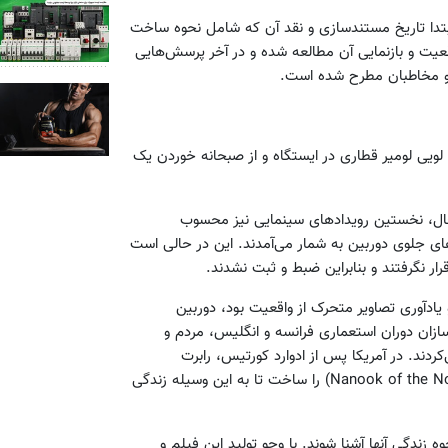
تدا تاریخ مستندسازی و نقد آن که شامل نحوه ساخت
عیت و بازنمایی آن مطالعه شده و در آخر پرسش‌هایی
ا و مخاطبان مطرح شده است.
ویی لومیر قطاری در ایستگاه و از صبحانه خوردن یک
حال، نخستین رویدادهای سینمایی نیز محسوب
های جلوی دوربین به شمار می‌آمدند. این در حالی است
ار نگرفتند و بنابراین ضبط و ثبت نشدند.
یادآوری تصاویر متحرک از واقعیت بود، دوربین
ازان دوران استعماری فرانسه و انگلیس، مردم و
دند. در آمریکا پس از ادوارد کورتیس، رابرت
فلاهرتی (Robert Flaherty) در سال ۱۹۲۲ فیلم نانوک شمالی (Nanook of the North) را ساخت تا به این وسیله زندگی
ه زندگی آنها آشنا شوند. با وجو تولید این فیلم و