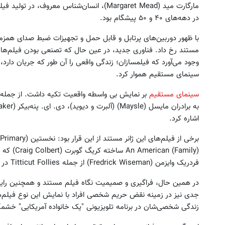
در دهه‌های ۴۰ و ۵۰ پیشگام بود.
مستند رخ داد. فناوری جدید، در عین حال که تصنعی بودن فیلم‌های م
وجود می‌آورد که فیلمسازان؛ زندگی واقعی را آن طور که جریان دارد، ض
سینمای مستقیم هموار کرد.
سینمای مستقیم
بر نمایش بی واسطه واقعیت تکیه داشت. از جمله ف
اشاره کرد.
فردریک وایزمن (Fredrick Wiseman) از جمله Titticut Follies در سال ۱۹۶۷ و دبیرستان (High school ) در سال ۱۹۶۸.
در همین حال، فراگیری و صمیمیت نگاه فیلم مستند و همچنین رای
زندگی شخصی‌شان در برنامه تلویزیونی "یک خانواده آمریکایی" خشم