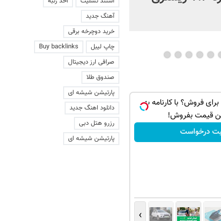
استند تسلیت
اخذ رتبه
فیلم
آهنگ جدید
خرید دوچرخه برقی
چاپ لیبل
Buy backlinks
صرافی ارز دیجیتال
صندوق طلا
پارتیشن شیشه ای
اری برای فروش؟ با کارنامه به
دانلود اهنگ جدید
ن قیمت بفروش!
رزرو هتل دبی
بت درخواست
پارتیشن شیشه ای
›