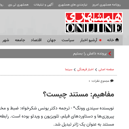
روزنامه همشهری امروز
نیازمندی های همشهری
آگهی و تبلیغات
همشهری تی وی
رو
خانه
آرشیو اخبار
سياست
جهان
اقتصاد
جامعه
شهر
پرونده داعش را بستیم
صفحه اصلی
اخبار فرهنگی
سینما
مجموع نظرات: ۰
مفاهیم: مستند چیست؟
نویسنده سیندی وونگ* - ترجمه دکتر یونس شکرخواه: ضبط و مخاب
پیروزی‌ها و دستاوردهای فیلم، تلویزیون و ویدئو بوده است. رابطه 
مستند به عنوان یک ژانر تبدیل شد.