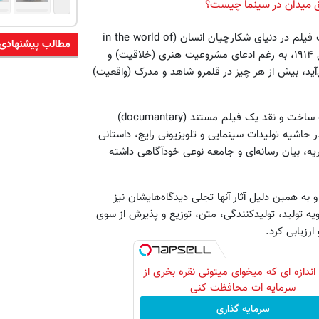
 میدان در سینما چیست؟
آنگونه که برایان وینستون (Brian Winston) می‌گوید، از زمان ساخت فیلم در دنیای شکارچیان انسان (in the world of
مطالب پیشنهادی
head-hunters)، ساخته ادوارد کورتیس (Edward S.Curtis) در سال ۱۹۱۴، به رغم ادعای مشروعیت هنری (خلاقیت) و
آید، بیش از هر چیز در قلمرو شاهد و مدرک (واقعیت)
اکنون با خلق و طبقه‌بندی برداشت‌های چندگانه از واقعیت، دو مقوله ساخت و نقد یک فیلم مستند (documantary)
ر حاشیه تولیدات سینمایی و تلویزیونی رایج، داستانی
یه، بیان رسانه‌ای و جامعه نوعی خودآگاهی داشته
به همین دلیل آثار آنها تجلی دیدگاه‌هایشان نیز
ه تولید، تولیدکنندگی، متن، توزیع و پذیرش از سوی
ارزیابی کرد.
اندازه ای که میخوای میتونی نقره بخری از
سرمایه ات محافظت کنی
سرمایه گذاری