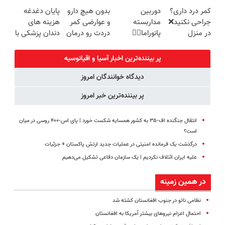
امروز حراج شد
قرص و دارو
خودرو45
سریع و راحت
کمر درد داری؟
دوربین
بدون هیچ دارو
پایان دغدغه
🔥 پرداخت
بفروش
جراحی نکنید❌
مداربسته
و عوارضی کمر
هزینه های
درب منزل
در منزل
پانوراما👈🏻
دردت رو درمان
دندان پزشکی با
درمانش کن
قابلیت چرخش
کن!
پک سفید
(◂پرسش‌نامه)
360°و سازگار با
(پرسش‌نامه)
کننده خانگی
پر بیننده‌ترین اخبار آسیا و اقیانوسیه
اندروید و ios
دیدگاه خوانندگان امروز
پر بیننده‌ترین خبر امروز
انتقال جنگنده اف-۳۵ به کشور همسایه شکست خورد | پای اس‑۴۰۰ روسی در میان
است؟
درگذشت یک فرمانده امنیتی در عملیات جدید ارتش پاکستان + جزئیات
علیه ایران ائتلاف نکردیم | یک سازمان دفاعی تشکیل می‌دهیم
در همین زمینه
نظامی ناتو در جنوب افغانستان کشته شد
احتمال اعزام نیروهای بیشتر آمریکا به افغانستان