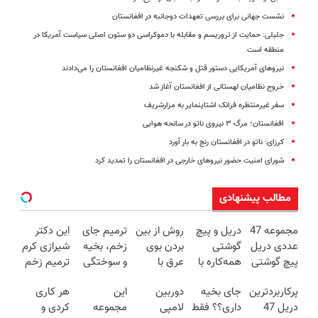
نشست جهانی برای بررسی تعهدات دوجانبه در افغانستان
جلیلی: حمایت از تروریسم و مقابله با دموکراسی دو ستون اصلی سیاست آمریکا در
منطقه است
نیروهای آمریکایی دستور قتل و شکنجه غیرنظامیان افغانستان را می‌دادند
خروج نظامیان لهستانی از افغانستان آغاز شد
سفر غیرمنتظره فرانک اشتاینمایر به مزارشریف
افغانستان؛ مرگ ۳ نیروی ناتو در سانحه هوایی
کرزای: ناتو در افغانستان رنج به بار آورد
شورای امنیت حضور نیروهای خارجی در افغانستان را تمدید کرد
مطالب پیشنهادی
مجموعه 47
دریل و پیچ
روش از بین
ترمیم جای
این دکتر
عددی دریل
گوشتی
بردن بوی
زخم، بخیه
شیرازی کرم
پیچ گوشتی
همه‌کاره با
عرق با
و سوختگی
ترمیم زخم
شارژی
گیربکس
روش مجری
فقط در 3
ایرانی را
پرکاربردترین
جای بخیه
دوربین
این
هر کاری
(تخفیف به
هوشمند ⚙️
معروف
هفته!!😍
ساخت!!!
دریل 47
داری؟؟ فقط
لامپی
مجموعه
کردی و
مدت
(نصف
(فیلم را