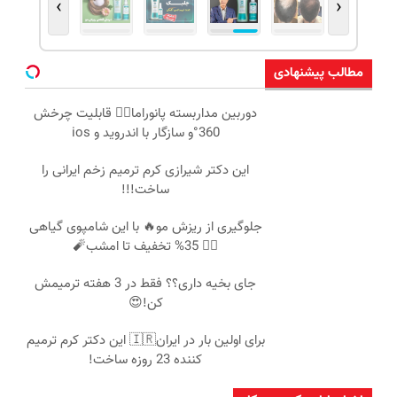
›
‹
مطالب پیشنهادی
دوربین مداربسته پانوراما👈🏻 قابلیت چرخش
360°و سازگار با اندروید و ios
این دکتر شیرازی کرم ترمیم زخم ایرانی را
ساخت!!!
جلوگیری از ریزش مو🔥 با این شامپوی گیاهی
👌🏻 35% تخفیف تا امشب🧨
جای بخیه داری؟؟ فقط در 3 هفته ترمیمش
کن!😍
برای اولین بار در ایران🇮🇷 این دکتر کرم ترمیم
کننده 23 روزه ساخت!