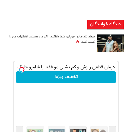
دیدگاه خوانندگان
فریاد تند هادی چوپان؛‌ شما دلقکید | اگر مرد هستید افتخارات من را
کسب کنید
بک!
درمان قطعی ریزش و کم پشتی مو فقط با شامپو جلبک
تخفیف ویژه!