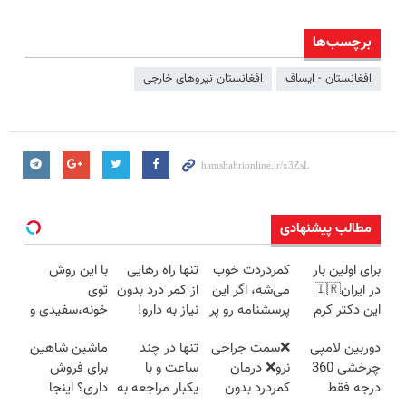
برچسب‌ها
افغانستان - ایساف
افغانستان نیروهای خارجی
مطالب پیشنهادی
برای اولین بار
کمردردت خوب
تنها راه رهایی
با این روش
در ایران🇮🇷
می‌شه، اگر این
از کمر درد بدون
توی
این دکتر کرم
پرسشنامه رو پر
نیاز به دارو!
خونه،سفیدی و
ترمیم کننده 23
کنی!!
(◂پرسش‌نامه)
زیبایی دندوناتو
دوربین لامپی
❌سمت جراحی
تنها در چند
ماشین شاهین
روزه ساخت!
برگردون
چرخشی 360
نرو❌ درمان
ساعت و با
برای فروش
(40%off)
درجه فقط
کمردرد بدون
یکبار مراجعه به
داری؟ اینجا