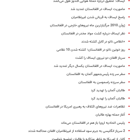
ایساف: تحقیق درباره حمله هوایی قندوز طول می‌کشد
ماموریت ایساف در افغانستان تمدید شد
پاسخ ایساف به قربانی شدن غیرنظامیان
ژوئن 2010 مرگبارترین ماه نیروهای خارجی در افغانستان
نظر ایساف درباره کشت مواد مخدر در افغانستان
۱۰نظامی ناتو در کابل کشته شدند
روز خونین ناتو در افغانستان؛ کشته شدن 10 نظامی
سرباز افغان دو نیروی ایساف را کشت
ماموریت ایساف در افغانستان یکسال دیگر تمدید شد
سفر سر زده رئیس‌جمهور آلمان به افغانستان
سفر سرزده راسموسن به افغانستان
طالبان آلمان را تهدید کرد
طالبان آلمان را تهدید کرد
تظاهرات ضد نیروهای ائتلاف به رهبری امریکا در افغانستان
آغاز حمله بهاره طالبان
پلیس اتحادیه اروپا باز هم در افغانستان می‌ماند
2 سرباز انگلیسی به جرم سوء استفاده از غیرنظامیان افغان محاکمه شدند
کابل از امریکا به خاطر مذاکره با طالبان توضیح خواست