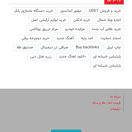
خرید و فروش USDT
موتور آسانسور
خرید دستگاه ماساژور بلکر
اجاره ویلا شمال
خرید ادکلن
خرید لوازم آرایشی اصل
خرید طلای آب شده
مزایده خودرو
مرکز تزریق بوتاکس
استند تسلیت
اخذ رتبه
آهنگ جدید
خرید دوچرخه برقی
چاپ لیبل
Buy backlinks
صرافی ارز دیجیتال
صندوق طلا
پارتیشن شیشه ای
دانلود اهنگ جدید
رزرو هتل دبی
پارتیشن شیشه ای
درباره ما
قیمت دلار، طلا و سکه
تبلیغات