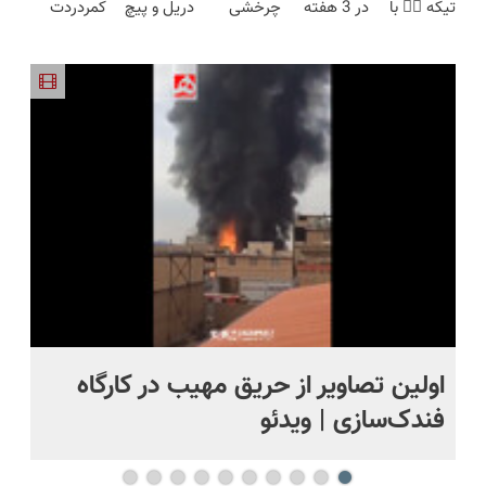
تیکه 👈🏻 با
در 3 هفته
چرخشی
دریل و پیچ
کمردردت
محدود)
قیمت بازار
ببینید)
کمترین
ترمیمش
360 درجه
گوشتی رو با
درمان نشد؟
🔥)
قیمت 🔥
کن!😍
فقط امروز
گارانتی و
پر کردن
حراج شد🔥
نصف قیمت
پرسشنامه و
پرداخت
بخر!😉
دریافت راه
درب منزل
حل
اولین تصاویر از حریق مهیب در کارگاه
او
فندک‌سازی | ویدئو
بر