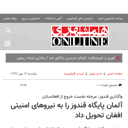
روزنامه همشهری امروز
نیازمندی های همشهری
آگهی و تبلیغات
همشهری تی وی
روابط عمومی ه
فوری و غیرمنتظره؛‌ نکونام سرمربی تراکتور شد | برکناری شبانه ربیعی
صفحه اصلی
اخبار جهان
آسیا و اقیانوسیه
یکشنبه ۱۴ مهر ۱۳۹۲ -
مجموع نظرات: ۰
۱۶:۲۵
واگذاری قندوز، مرحله نخست خروج از افغانستان
آلمان پایگاه قندوز را به نیروهای امنیتی
افغان تحویل داد