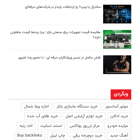
سانترال یا ویپ؟ راز ارتباطات پایدار در شرکت‌های حرفه‌ای
مقایسه قیمت تجهیزات برق صنعتی بازار؛ چرا برندها قیمت متفاوتی
دارند؟
نقش مکمل در مسیر ورزشکاران حرفه ای ؛ با حضور رضا علیپور
وبگردی
موتور آسانسور
خرید دستگاه ماساژور بلکر
اجاره ویلا شمال
خرید ادکلن
خرید لوازم آرایشی اصل
خرید طلای آب شده
مزایده خودرو
مرکز تزریق بوتاکس
استند تسلیت
اخذ رتبه
آهنگ جدید
خرید دوچرخه برقی
چاپ لیبل
Buy backlinks