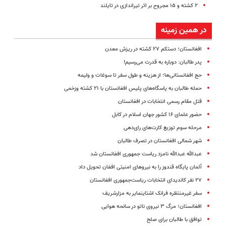
۲ کشته و ۱۵ مجروح بر اثر تیراندازی در تایلند
در همین زمینه
افغانستان؛ دستکم ۲۷ کشته در ریزش معدن
پدر طالبان: دوباره به قدرت می‌رسیم!
حج افغانستانی‌ها؛ از هزینه و طول سفر تا سوغات و ولیمه
حمله طالبان به پاسگاه‌های پلیس افغانستان با ۲۱ کشته وزخمی
قتل مقام رسمی انتخابات در افغانستان
حضور علمای ۱۶ کشور جهان اسلام در کابل
مرحله سوم توزیع کارت‌های رای‌دهی
شهر شمالی افغانستان در تصرف طالبان
عبدالله عبدالله نامزد ریاست جمهوری افغانستان شد
آلمان پایگاه قندوز را به نیروهای امنیتی افغان تحویل داد
۲۷ نفر کاندیدای انتخابات ریاست‌جمهوری افغانستان
سفر غیرمنتظره فرانک اشتاینمایر به مزارشریف
افغانستان؛ مرگ ۳ نیروی ناتو در سانحه هوایی
توافق با طالبان برای صلح