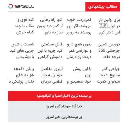
مطالب پیشنهادی
برای اولین بار
کمردردت خوب
تنها راه رهایی
کبد قوی و
در ایران🇮🇷
می‌شه، اگر این
از کمر درد بدون
سالم با چند
این دکتر کرم
پرسشنامه رو پر
نیاز به دارو!
گیاه خوش
ترمیم کننده 23
کنی!!
(◂پرسش‌نامه)
طعم
دوربین لامپی
بدون هیچ دارو
قاتل سلامتی
شست و شوی
روزه ساخت!
چرخشی 360
و عوارضی کمر
کبد چربه با این
چربی های کبد
درجه فقط
دردت رو درمان
دمنوش گیاهی
با نوشیدنی
امروز حراج شد
کن!
کبدتو بیمه کن
گیاهی(55%تخفیف)
جراحی کمر
با این روش
آرتروز مفاصل
پایان دغدغه
🔥 پرداخت
(پرسش‌نامه)
ممنوع شده!
توی
خود را به طور
هزینه های
درب منزل
میخوای کمرت
خونه،سفیدی و
قطعی درمان
دندان پزشکی با
رو در منزل
زیبایی دندوناتو
کنید!
پک سفید
درمان کنی؟
برگردون
◗پرسش‌نامه◖
کننده خانگی
پر بیننده‌ترین اخبار آسیا و اقیانوسیه
((پرسش‌نامه))
(40%off)
دیدگاه خوانندگان امروز
پر بیننده‌ترین خبر امروز