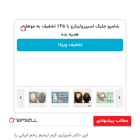
بک!
شامپو جلبک اسپیرولینارو با ۴۵٪ تخفیف به موهات
هدیه بده
تخفیف ویژه!
›
‹
مطالب پیشنهادی
این دکتر شیرازی کرم ترمیم زخم ایرانی را