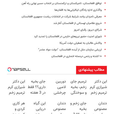
توافق افغانستان، تاجیکستان و ترکمنستان بر انتخاب مسیر نهایی راه آهن
واگذاری اداره پادگان ایتالیایی‌ها به افغان‌ها
معرفی نامزدان واجد شرایط شرکت در انتخابات ریاست جمهوری افغانستان
خروج نظامیان لهستانی از افغانستان آغاز شد
شرکای دیروز، رقبای امروز
شورای امنیت حضور نیروهای خارجی در افغانستان را تمدید کرد
واکنش طالبان به تعطیلی دولت آمریکا
ارزیابی سازمان ملل از آینده افغانستان: "دولت مواد مخدر"
۱۰ کشته و زخمی درحمله انتحاری در افغانستان
مطالب پیشنهادی
این دکتر
ترمیم جای
دوربین
جای بخیه
این دکتر
شیرازی کرم
زخم، بخیه
لامپی
داری؟؟ فقط
شیرازی کرم
ترمیم زخم
و سوختگی
چرخشی
در 3 هفته
ترمیم زخم
ایرانی را
فقط در 3
360 درجه
ترمیمش
ایرانی را
دندان
جای زخم و
دندان
این گیاه
هر کاری
ساخت!!!
هفته!!😍
فقط امروز
کن!😍
ساخت!!!
مصنوعی
بخیه
مصنوعی
دریایی
کردی و
حراج شد🔥