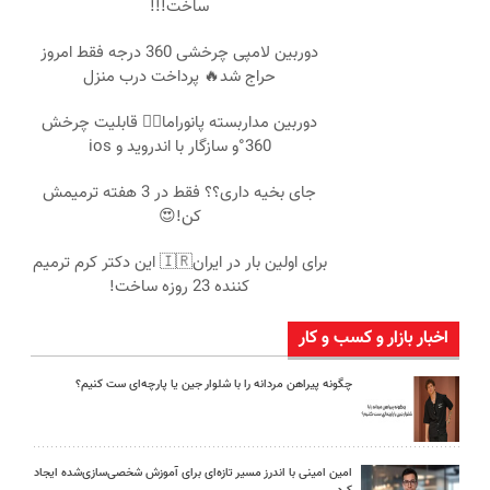
ساخت!!!
دوربین لامپی چرخشی 360 درجه فقط امروز
حراج شد🔥 پرداخت درب منزل
دوربین مداربسته پانوراما👈🏻 قابلیت چرخش
360°و سازگار با اندروید و ios
جای بخیه داری؟؟ فقط در 3 هفته ترمیمش
کن!😍
برای اولین بار در ایران🇮🇷 این دکتر کرم ترمیم
کننده 23 روزه ساخت!
اخبار بازار و کسب و کار
چگونه پیراهن مردانه را با شلوار جین یا پارچه‌ای ست کنیم؟
امین امینی با اندرز مسیر تازه‌ای برای آموزش شخصی‌سازی‌شده ایجاد