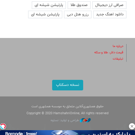
صرافی ارز دیجیتال
صندوق طلا
پارتیشن شیشه ای
دانلود اهنگ جدید
رزرو هتل دبی
پارتیشن شیشه ای
درباره ما
قیمت دلار، طلا و سکه
تبلیغات
نسخه دسکتاپ
حقوق همشهری‌آنلاین متعلق به موسسه همشهری است
Copyright © 2020 HamshahriOnline, All rights reserved
طراحی و تولید: نستوه