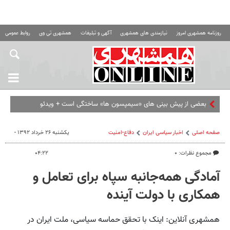
روزنامه همشهری امروز
نیازمندی های همشهری
آگهی و تبلیغات
همشهری تی وی
روابط عمومی ه
بعضی از پیش بینی های «سیمپسون ها» ساختگی است + ویدئو
صفحه اصلی
اخبار سیاسی ایران
دفاع-امنیت
یکشنبه ۲۶ خرداد ۱۳۹۲ -
مجموع نظرات: ۰
۰۴:۲۲
آمادگی همه‌جانبه سپاه برای تعامل و
همکاری با دولت آینده
همشهری آنلاین: اینک با تحقق حماسه سیاسی، ملت ایران در