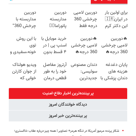
برای اولین بار
دوربین لامپی
دوربین
دوربین
در ایران🇮🇷
چرخشی 360
مداربسته
مداربسته با
این دکتر کرم
درجه فقط
پانوراما👈🏻
چرخش 360°
ترمیم کننده 23
امروز حراج شد
قابلیت چرخش
+ تخفیف
🔥دوربین
🔥دوربین
خرید موبایل با
با این روش
روزه ساخت!
🔥 پرداخت
360°و سازگار با
(ضمانت
لامپی چرخشی
لامپی چرخشی
اسنپ پی | در
توی
درب منزل
اندروید و ios
تعویض +
360 درجه🔥
360 درجه🔥
۴ قسط بدون
خونه،سفیدی و
پرداخت درب
دارای دزدگیر
پرداخت درب
سود و کارمزد!
زیبایی دندوناتو
منزل)
پایان دغدغه
دندان مصنوعی
آرتروز مفاصل
ویدیو هولناک
حرکتی
منزل + گارانتی
برگردون
هزینه های
سوئیسی:
خود را به طور
از جوان کارتن
تعویض
(40%off)
دندان پزشکی با
جدیدترین
قطعی درمان
خوابی که
پک سفید
فناوری اروپا،
کنید!
میلیاردر شد.
کننده خانگی
سبک و مقاوم |
◗پرسش‌نامه◖
آموزش رایگان
پر بیننده‌ترین اخبار دفاع-امنیت
پرداخت قسطی
دیدگاه خوانندگان امروز
پر بیننده‌ترین خبر امروز
شکار پرنده مرموز آمریکا در تنگه هرمز+ تصاویر | همه چیز درباره عقاب خاکستری؛