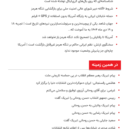
شناسنامه‌ای که روی بال‌های گری‌ایگل نوشته شده است
شروط ۶گانه دبیر شورای عالی امنیت ملی برای بازگشایی تنگه هرمز
حمله خلبانان ایرانی به پایگاه آمریکا بدون استفاده از GPS + فیلم
جهان شاهد یکی از پیچیده‌ترین و سرنوشت‌سازترین نبردهای تاریخ است | تجربه ۱۸
و ۱۹ دی ماه ۱۴۰۴ به ما آموخت که...
آمریکا تا رفتارش را تصحیح نکند تنگه هرمز باز نخواهد شد
سخنگوی ارتش: نظم ایرانی حاکم بر تنگه هرمز غیرقابل بازگشت است | آمریکا
چاره‌ای جز پذیرش وضعیت موجود ندارد
در همین زمینه
پیام تبریک رهبر معظم انقلاب در پی حماسه تاریخی ملت
هاشمی رفسنجانی: ایران دموکرات‌ترین انتخابات دنیا را برگزار کرد
غرضی: برای آقای روحانی آرزوی توفیق و سلامتی می‌کنم
رییس جمهور انتخاب حسن روحانی را تبریک گفت
پیام تبریک ولایتی به حسن روحانی
پیام تبریک رضایی به حسن روحانی
سعید جلیلی به حسن روحانی تبریک گفت
شادی مردم در خیابان‌ها پس از اعلام نتایج انتخابات