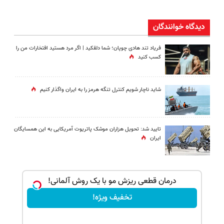
دیدگاه خوانندگان
فریاد تند هادی چوپان؛‌ شما دلقکید | اگر مرد هستید افتخارات من را
کسب کنید
شاید ناچار شویم کنترل تنگه هرمز را به ایران واگذار کنیم
تایید شد: تحویل هزاران موشک پاتریوت آمریکایی به این همسایگان
ایران
بک!
درمان قطعی ریزش مو با یک روش آلمانی!
تخفیف ویژه!