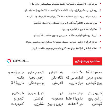
بهره‌برداری از نخستین شبیه‌ساز کاملا متحرک هواپیمای ایران 140
روحانی در ۱۰۰ روز اول دولت اقدامات کوتاه‌مدت اقتصادی را مدنظر دارد
بیانیه سپاه درباره نتایج انتخابات؛ آمادگی برای همکاری با دولت آینده
پیام تبریک و اعلام آمادگی ناجا برای همکاری با دولت منتخب
مشارکت در خارج از کشور خوب بود
تبریک روسای قوای سه‌گانه به رییس جمهور منتخب کشورمان
سردار عراقی: ارتقای ضریب امنیت مرزها با استقرار نیروی زمینی سپاه
اعلام آمادگی فرانسه برای همکاری با رییس‌جمهور منتخب ایران
مطالب پیشنهادی
مجموعه 47
🔧 همه
به اندازش
ترمیم جای
جای زخم و
عددی دریل
ابزارهایی که
نگاه نکن
زخم، بخیه
بخیه
پیچ گوشتی
نیاز داری،
قدرتش
و سوختگی
داری؟؟ 3
شارژی
توی یه کیف
درحد هالکه
فقط در 3
هفته‌ای
کاربردی تر
جای بخیه
این
دریل و پیچ
هر کاری
(تخفیف به
جمع شده!
😉 (پرداخت
هفته!!😍
محوش کن!
از این پیچ
داری؟؟ فقط
مجموعه
گوشتی
کردی و
مدت
تخفیف به
درب
گوشتی
در 3 هفته
دریل و پیچ
شارژی
کمردردت
محدود)
مدت
منزل+گارانتی