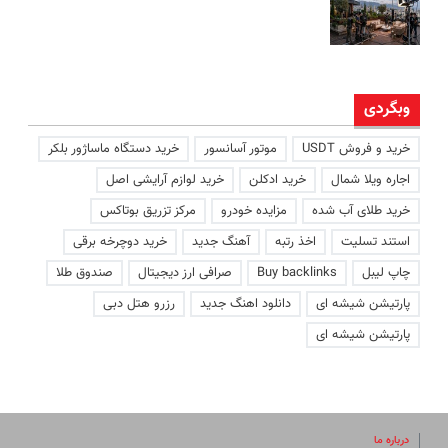
وبگردی
خرید و فروش USDT
موتور آسانسور
خرید دستگاه ماساژور بلکر
اجاره ویلا شمال
خرید ادکلن
خرید لوازم آرایشی اصل
خرید طلای آب شده
مزایده خودرو
مرکز تزریق بوتاکس
استند تسلیت
اخذ رتبه
آهنگ جدید
خرید دوچرخه برقی
چاپ لیبل
Buy backlinks
صرافی ارز دیجیتال
صندوق طلا
پارتیشن شیشه ای
دانلود اهنگ جدید
رزرو هتل دبی
پارتیشن شیشه ای
درباره ما