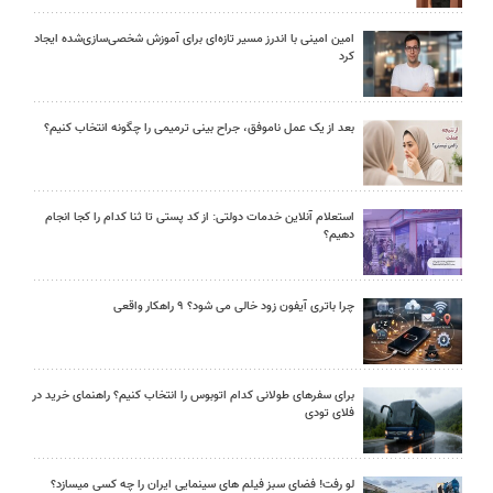
امین امینی با اندرز مسیر تازه‌ای برای آموزش شخصی‌سازی‌شده ایجاد
کرد
بعد از یک عمل ناموفق، جراح بینی ترمیمی را چگونه انتخاب کنیم؟
استعلام آنلاین خدمات دولتی: از کد پستی تا ثنا کدام را کجا انجام
دهیم؟
چرا باتری آیفون زود خالی می شود؟ ۹ راهکار واقعی
برای سفرهای طولانی کدام اتوبوس را انتخاب کنیم؟ راهنمای خرید در
فلای تودی
لو رفت! فضای سبز فیلم های سینمایی ایران را چه کسی میسازد؟