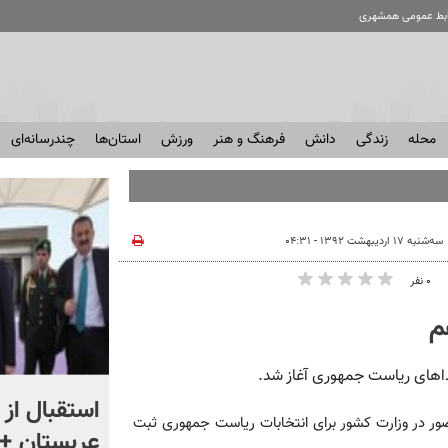
ابط عمومی همشهری
محله
زندگی
دانش
فرهنگ و هنر
ورزش
استان‌ها
چندرسانه‌ای
سه‌شنبه ۱۷ اردیبهشت ۱۳۹۲ - ۰۴:۳۱
۰ نفر
م
«اقتصاد را فدای انتقام نکنید»
استقبال از 
 از 17 تا 21 اردیبهشت ماه با حضور در وزارت کشور برای انتخابات ریاست جمهوری ثبت
؛ واکنش مردم را ببینید
عربستان + 