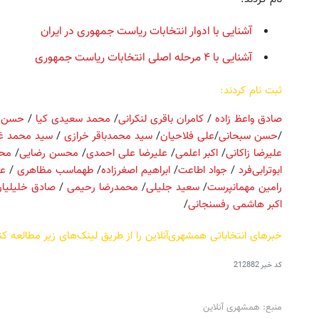
آشنایی با ادوار انتخابات ریاست جمهوری در ایران
آشنایی با ۴ مرحله اصلی انتخابات ریاست جمهوری
ثبت نام کردند:
صادق واعظ زاده
/
کامران باقری لنکرانی
/
محمد سعیدی کیا
/
حسن ر
/
حسن سبحانی
/
علی فلاحیان
/
سید محمدباقر خرازی
/
سید محمد 
این پک تقویت موی جلبک توی حمومت
به بزرگترین جشنواره ایمپلنت 
علیرضا زاکانی
/
اکبر اعلمی
/
علیرضا علی احمدی
/
محسن رضایی
/
محم
خالیه!45%تخفیف
اومدید! | فقط ۲۵ میلیون !
ابوترابی‌فرد
/
جواد اطاعت
/
ابراهیم اصغرزاده
/
طهماسب مظاهری
/
على
رامین مهمانپرست
/
سعید جلیلی
/
محمدرضا رحیمی
/
صادق خلیلیا
خرید محصول
رزرورایگان نوبت
اکبر هاشمی رفسنجانی
/
خبرهای انتخاباتی همشهری‌آنلاین را از طریق لینک‌های زیر مطالعه کن
کد خبر
212882
منبع: همشهری آنلاین