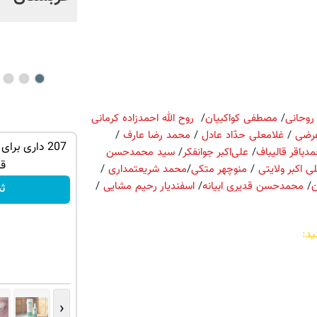
وحانی
/
مصطفی کواکبیان
/
روح الله احمدزاده کرمانی
غرضی
/
غلامعلی حدّاد عادل
/
محمد رضا عارف
/
تهران خوش
به جمع بازاریابان بیمه سامان بپیوندید و
207 داری برا
دباقر قالیباف
/
علی‌اکبر جوانفکر
/
سید محمدحسن
درآمد بالا کسب کنید
ق
 ‌اکبر ولایتى
/
منوچهر متکی
/
محمد شریعتمداری
/
ن
/
محمدحسن قدیری ابیانه
/
اسفندیار رحیم مشایی
/
تکمیل فرم
ث
ید:
‹