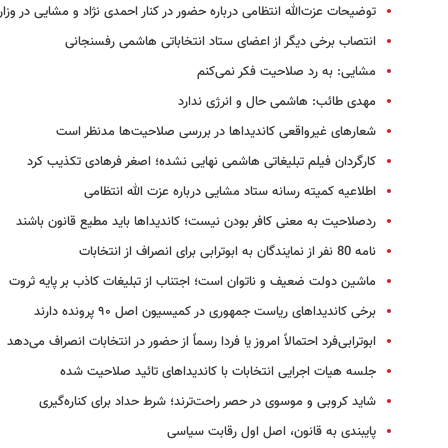
توضیحات عزت‌الله انتظامی درباره حضور در کنار احمدی نژاد و مشایی در وز
انتصاب برخی دیگر از اعضای ستاد انتخاباتی هاشمی رفسنجانی
مشایی: به رد صلاحیت فکر نمی‌کنم
مهدی طائب: هاشمی حال و انرژی ندارد
شعارهای غیرواقعی کاندیداها در بررسی صلاحیت‌ها مدنظر است
کارگردان فیلم تبلیغاتی هاشمی نهایی نشده؛ اصغر فرهادی تکذیب کرد
اطلاعیه کمیته رسانه ستاد مشایی درباره عزت الله انتظامی
ردصلاحیت به معنی کافر بودن نیست؛ کاندیداها باید مطیع قانون باشند
نامه 80 نفر از نمایندگان به ابوترابی برای انصراف از انتخابات
ماشین دولت ضعیف و ناتوان است؛ اجتناب از تبلیغات کاذب بر پایه ثروت
برخی کاندیداهای ریاست جمهوری در کمیسیون اصل ۹۰ پرونده‌ دارند
ابوترابی‌فرد احتمالاً امروز یا فردا رسماً از حضور در انتخابات انصراف می‌دهد
جلسه هیات اجرایی انتخابات با کاندیداهای تائید صلاحیت شده
شاید کروبی و موسوی در حصر راحت‌ترند؛ شرط حداد برای کناره‌گیری
پایبندی به قانون، اصل اول رقابت سیاسی