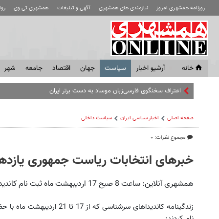
روزنامه همشهری امروز
نیازمندی های همشهری
آگهی و تبلیغات
همشهری تی وی
رو
خانه
آرشیو اخبار
سياست
جهان
اقتصاد
جامعه
شهر
اعتراف سخنگوی فارسی‌زبان موساد به دست برتر ایران
صفحه اصلی
اخبار سیاسی ایران
سیاست داخلی
مجموع نظرات: ۰
خبرهای انتخابات ریاست جمهوری یازده
همشهری آنلاین: ساعت 8 صبح 17 اردیبهشت ماه ثبت نام کاندیداهای ریاست جمهوری آغاز شد.
زندگینامه کاندیداهای سرشناسی که
نام کردند: