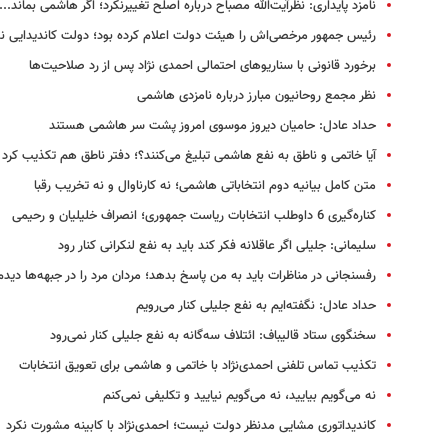
نامزد پایداری: نظرآیت‌الله مصباح درباره اصلح تغییرنکرد؛ اگر هاشمی بماند...
رئیس جمهور مرخصی‌اش را هیئت دولت اعلام کرده بود؛ دولت کاندیدایی ند
برخورد قانونی با سناریوهای احتمالی احمدی نژاد پس از رد صلاحیت‌ها
نظر مجمع روحانیون مبارز درباره نامزدی هاشمی
حداد عادل: حامیان دیروز موسوی امروز پشت سر هاشمی هستند
آیا خاتمی و ناطق به نفع هاشمی تبلیغ می‌کنند؟؛ دفتر ناطق هم تکذیب کرد
متن کامل بیانیه دوم انتخاباتی هاشمی؛ نه کارناوال و نه تخریب رقبا
کناره‌گیری 6 داوطلب انتخابات ریاست جمهوری؛ انصراف خلیلیان و رحیمی
سلیمانی:‌ جلیلی اگر عاقلانه فکر کند باید به نفع لنکرانی کنار رود
رفسنجانی در مناظرات باید به من پاسخ بدهد؛ مردان مرد را در جبهه‌ها دیدم
حداد عادل: نگفته‌ایم به نفع جلیلی کنار می‌رویم
سخنگوی ستاد قالیباف: ائتلاف سه‌گانه به نفع جلیلی کنار نمی‌رود
تکذیب تماس تلفنی احمدی‌نژاد با خاتمی و هاشمی برای تعویق انتخابات
نه می‌گویم بیایید،‌ نه می‌گویم نیایید و تکلیفی نمی‌کنم
کاندیداتوری مشایی مدنظر دولت نیست؛ احمدی‌نژاد با کابینه مشورت نکرد