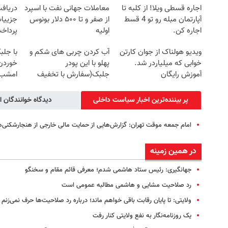
اجاره‌ قسطی ویلا! از کلبه تا
معاملات جهانی نفت با اسپرد
آپارتمان مبله رو تو 4 قسط
از صفر و تا ۵۰۰ دلار بونوس
جزییات
اجاره کن.
اولیه
پرداخ
ویدیو هولناک از جوان کارتن
آب کردن چربی های شکم و
با جلب
خوابی که میلیاردر شد.
پهلو با این پودر
خوردن 
آموزش رایگان
جلبک(سفارش با تخفیف
امشب
ویژه)
پر بیننده‌ترین اخبار سیاست داخلی
دیدگاه خوانندگان ا
امام جمعه موقت تهران: گزارش‌هایی از حمایت مالی خارجی از هنجارشکنی‌ه
در همین زمینه
جهانگیری: رئیس ستاد هاشمی شدم؛ معرفی قائم مقام و سخنگو
رد صلاحیت مشایی و هاشمی مطالبه عمومی است
ولایتی: تا پایان رقابت باقی خواهم ماند؛ درباره رد صلاحیت‌ها حرف نمی‌زنم
یک روزنامه‌نگار به نفع ولایتی کنار رفت