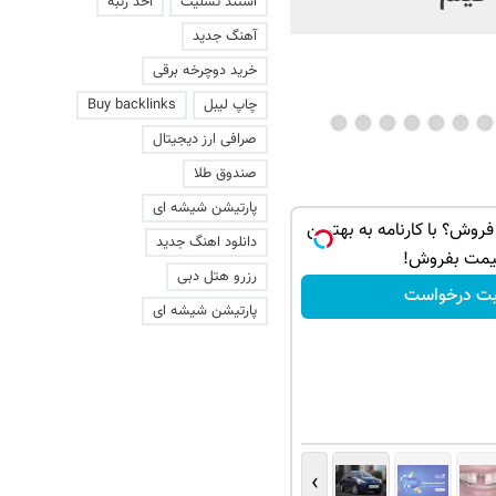
استند تسلیت
اخذ رتبه
آهنگ جدید
خرید دوچرخه برقی
چاپ لیبل
Buy backlinks
صرافی ارز دیجیتال
صندوق طلا
پارتیشن شیشه ای
ی فروش؟ با کارنامه به بهترین
دانلود اهنگ جدید
یمت بفروش!
رزرو هتل دبی
بت درخواست
پارتیشن شیشه ای
›