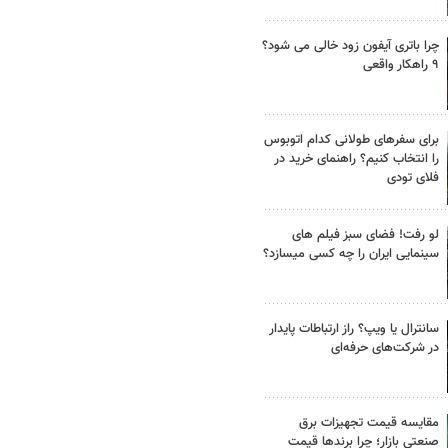
چرا باتری آیفون زود خالی می شود؟
۹ راهکار واقعی
برای سفرهای طولانی کدام اتوبوس
را انتخاب کنیم؟ راهنمای خرید در
فلای تودی
لو رفت! فضای سبز فیلم های
سینمایی ایران را چه کسی میسازد؟
سانترال یا ویپ؟ راز ارتباطات پایدار
در شرکت‌های حرفه‌ای
مقایسه قیمت تجهیزات برق
صنعتی بازار؛ چرا برندها قیمت