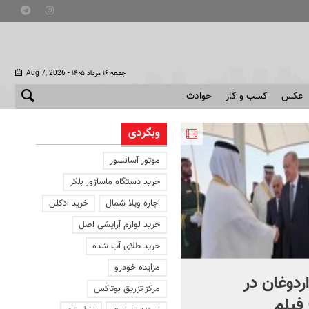
- جمعه ۱۶ مرداد ۱۴۰۵
Aug 7, 2026
عکس
کسب و کار
حوادث
وبگردی
موتور آسانسور
خرید دستگاه ماساژور بلکر
اجاره ویلا شمال
خرید ادکلن
خرید لوازم آرایشی اصل
خرید طلای آب شده
مزایده خودرو
اردوغان در
شادمهر عقیلی قطعه «گل
مرکز تزریق بوتاکس
فیلم
یاس» را بازخوانی کرد | ببینی