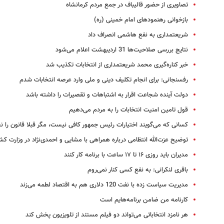
تصاویری از حضور قالیباف در جمع مردم کرمانشاه
بازخوانی رهنمودهای امام خمینی (ره)
شریعتمداری به نفع هاشمی انصراف داد
نتایج بررسی صلاحیت‌ها 31 اردیبهشت اعلام می‌شود
خبر کناره‌گیری محمد شریعتمداری از انتخابات تکذیب شد
رفسنجانی: برای انجام تکلیف دینی و ملی وارد عرصه انتخابات شدم
دولت آینده شجاعت اقرار به اشتباهات و تقصیرات را داشته باشد
قول تامین امنیت انتخابات را به مردم می‌دهیم
کسانی که می‌گویند اختیارات رئیس جمهور کافی نیست، مگر قبلا قانون را نخو
توضیح عزت‌الله انتظامی درباره همراهی با مشایی و احمدی‌نژاد در وزارت کش
مدیران باید روزی ۱۶ تا ۱۷ ساعت با برنامه کار کنند
باقری لنکرانی: به نفع کسی کنار نمی‌روم
مدیریت سیاست زده با نفت 120 دلاری هم به اقتصاد لطمه می‌زند
کارنامه من ضامن برنامه‌هایم است
هر نامزد انتخاباتی می‌تواند دو فیلم مستند از تلویزیون پخش کند