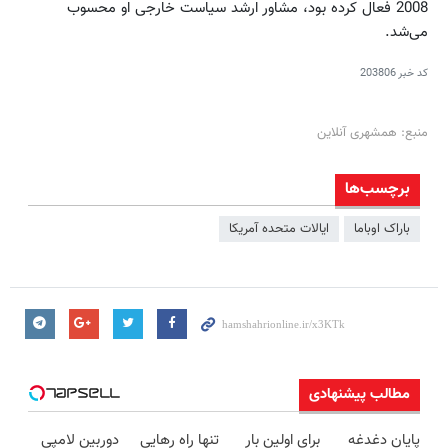
2008 فعال کرده بود، مشاور ارشد سیاست خارجی او محسوب
می‌شد.
کد خبر
203806
منبع: همشهری آنلاین
برچسب‌ها
باراک اوباما
ایالات متحده آمریکا
مطالب پیشنهادی
پایان دغدغه
برای اولین بار
تنها راه رهایی
دوربین لامپی