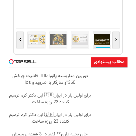
›
‹
مطالب پیشنهادی
دوربین مداربسته پانوراما👈🏻 قابلیت چرخش
360°و سازگار با اندروید و ios
برای اولین بار در ایران🇮🇷 این دکتر کرم ترمیم
کننده 23 روزه ساخت!
برای اولین بار در ایران🇮🇷 این دکتر کرم ترمیم
کننده 23 روزه ساخت!
جای بخیه داری؟؟ فقط در 3 هفته ترمیمش