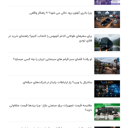
چرا باتری آیفون زود خالی می شود؟ ۹ راهکار واقعی
برای سفرهای طولانی کدام اتوبوس را انتخاب کنیم؟ راهنمای خرید در
فلای تودی
لو رفت! فضای سبز فیلم های سینمایی ایران را چه کسی میسازد؟
سانترال یا ویپ؟ راز ارتباطات پایدار در شرکت‌های حرفه‌ای
مقایسه قیمت تجهیزات برق صنعتی بازار؛ چرا برندها قیمت متفاوتی
دارند؟