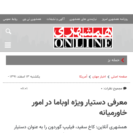
روزنامه همشهری امروز
نیازمندی های همشهری
آگهی و تبلیغات
همشهری تی وی
روابط عمومی ه
حمله بزرگی تو راهه…
صفحه اصلی
اخبار جهان
آمریکا
یکشنبه ۱۳ اسفند ۱۳۹۱ -
مجموع نظرات: ۰
۰۸:۰۱
معرفی دستیار ویژه اوباما در امور
خاورمیانه
همشهری آنلاین: کاخ سفید، فیلیپ گوردون را به عنوان دستیار