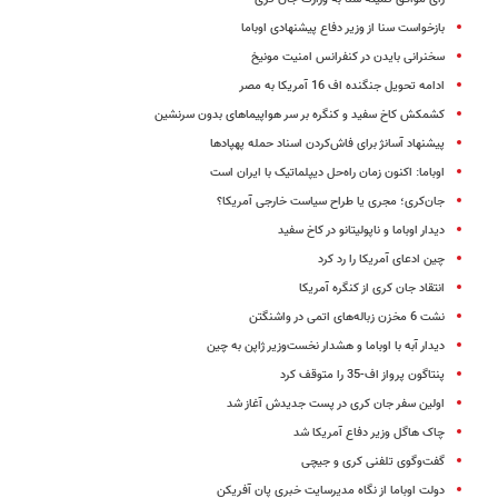
بازخواست سنا از وزیر دفاع پیشنهادی اوباما
سخنرانی بایدن در کنفرانس امنیت مونیخ
ادامه تحویل جنگنده اف 16 آمریکا به مصر
کشمکش کاخ سفید و کنگره بر سر هواپیماهای بدون سرنشین
پیشنهاد آسانژ برای فاش‌کردن اسناد حمله پهپادها
اوباما: اکنون زمان راه‌حل دیپلماتیک با ایران است
جان‌کری؛ مجری یا طراح سیاست خارجی آمریکا‌؟
دیدار اوباما و ناپولیتانو در کاخ سفید
چین ادعای آمریکا را رد کرد
انتقاد جان کری از کنگره آمریکا
نشت 6 مخزن زباله‌های اتمی در واشنگتن
دیدار آبه با اوباما و هشدار نخست‌وزیر ژاپن به چین
پنتاگون پرواز اف-35 را متوقف کرد
اولین سفر جان کری در پست جدیدش آغاز شد
چاک هاگل وزیر دفاع آمریکا شد
گفت‌و‌گوی تلفنی کری و جیچی
دولت اوباما از نگاه مدیرسایت خبری پان آفریکن