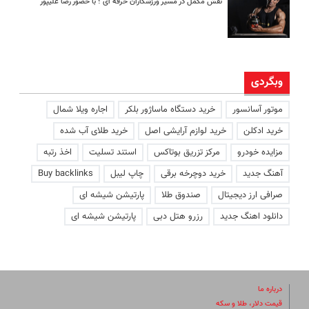
نقش مکمل در مسیر ورزشکاران حرفه ای ؛ با حضور رضا علیپور
وبگردی
موتور آسانسور
خرید دستگاه ماساژور بلکر
اجاره ویلا شمال
خرید ادکلن
خرید لوازم آرایشی اصل
خرید طلای آب شده
مزایده خودرو
مرکز تزریق بوتاکس
استند تسلیت
اخذ رتبه
آهنگ جدید
خرید دوچرخه برقی
چاپ لیبل
Buy backlinks
صرافی ارز دیجیتال
صندوق طلا
پارتیشن شیشه ای
دانلود اهنگ جدید
رزرو هتل دبی
پارتیشن شیشه ای
درباره ما
قیمت دلار، طلا و سکه