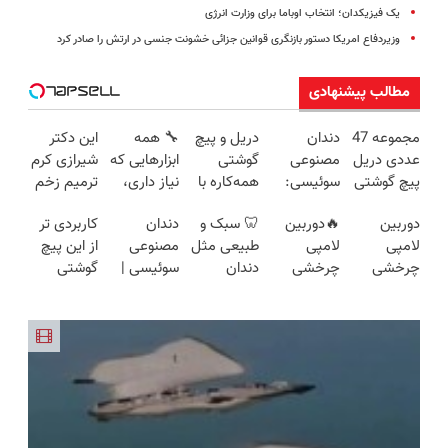
یک فیزیکدان؛ انتخاب اوباما برای وزارت انرژی
وزیردفاع امریکا دستور بازنگری قوانین جزائی خشونت جنسی در ارتش را صادر کرد
مطالب پیشنهادی
مجموعه 47
دندان
دریل و پیچ
🔧 همه
این دکتر
عددی دریل
مصنوعی
گوشتی
ابزارهایی که
شیرازی کرم
پیچ گوشتی
سوئیسی:
همه‌کاره با
نیاز داری،
ترمیم زخم
شارژی
جدیدترین
گیربکس
توی یه کیف
ایرانی را
دوربین
🔥دوربین
🦷 سبک و
دندان
کاربردی تر
(تخفیف به
فناوری
هوشمند ⚙️
جمع شده!
ساخت!!!
لامپی
لامپی
طبیعی مثل
مصنوعی
از این پیچ
مدت
اروپا، سبک
(نصف
تخفیف به
چرخشی
چرخشی
دندان
سوئیسی |
گوشتی
محدود)
و مقاوم |
قیمت بازار
مدت
360 درجه
360 درجه
خودت!
سبک،
نداریم! 47
پرداخت
🔥)
محدود
فقط امروز
🔥 پرداخت
نصب آسان
مقاوم،
تیکه
قسطی
حراج شد🔥
درب منزل
و پرداخت
طبیعی!
کاربردی با
پرداخت
+ گارانتی
اقساطی 💳
ویزیت
ضمانت
درب منزل
تعویض
📍 تهران
رایگان+پرداخت
بازگشت
اقساطی😍