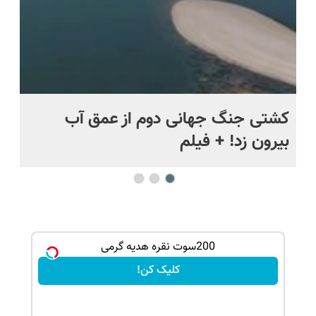
.
کشتی‌ جنگ جهانی دوم از عمق آب
اف
بیرون زد! + فیلم
ما
200سوت نقره هدیه گرمی
کلیک کن!