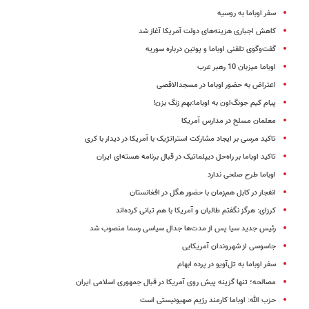
سفر اوباما به روسیه
کاهش اجباری هزینه‌های دولت آمریکا آغاز شد
گفت‌و‌گوی تلفنی اوباما و پوتین درباره سوریه
اوباما میزبان 10 رهبر عرب
اعتراض به حضور اوباما در مسجدالاقصی
پیام کیم ‌جونگ‌اون به اوباما:بهم زنگ بزن!
معلمان مسلح در مدارس آمریکا
تاکید مرسی بر ایجاد مشارکت استراتژیک با آمریکا در دیدار با کری
تاکید اوباما بر راه‌حل دیپلماتیک در قبال برنامه هسته‌ای ایران
اوباما طرح صلحی ندارد
انفجار در کابل هم‌زمان با حضور هگل در افغانستان
کرزای: هرگز نگفتم طالبان و آمریکا با هم تبانی کرده‌اند
رئیس جدید سیا پس از مدت‌ها جدال سیاسی رسما منصوب شد
جاسوسی از شهروندان آمریکایی
سفر اوباما به تل‌آویو در پرده ابهام
مصالحه؛ تنها گزینه پیش روی آمریکا در قبال جمهوری اسلامی ایران
حزب الله: اوباما کارمند رژیم صهیونیستی است