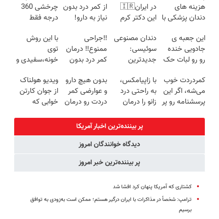
هزینه های
در ایران🇮🇷
از کمر درد بدون
چرخشی 360
دندان پزشکی با
این دکتر کرم
نیاز به دارو!
درجه فقط
پک سفید
ترمیم کننده 23
(◂پرسش‌نامه)
امروز حراج شد
این جعبه ی
دندان مصنوعی
‼️جراحی
با این روش
کننده خانگی
روزه ساخت!
🔥 پرداخت
جادویی خنده
سوئیسی:
ممنوع‼️ درمان
توی
درب منزل
رو رو لبات حک
جدیدترین
کمر درد بدون
خونه،سفیدی و
میکنه
فناوری اروپا،
جراحی و دوره
زیبایی دندوناتو
کمردردت خوب
با زاپیامکس،
بدون هیچ دارو
ویدیو هولناک
خرید40%تخفیف
سبک و مقاوم |
نقاهت
برگردون
می‌شه، اگر این
به راحتی درد
و عوارضی کمر
از جوان کارتن
پرداخت قسطی
(40%off)
پرسشنامه رو پر
زانو را درمان
دردت رو درمان
خوابی که
کنی!!
کنید!
کن!
میلیاردر شد.
(پرسش‌نامه)
آموزش رایگان
پر بیننده‌ترین اخبار آمریکا
دیدگاه خوانندگان امروز
پر بیننده‌ترین خبر امروز
کشتاری که آمریکا پنهان کرد افشا شد
ترامپ: شخصاً در مذاکرات با ایران درگیر هستم؛ ممکن است به‌زودی به توافق
برسیم