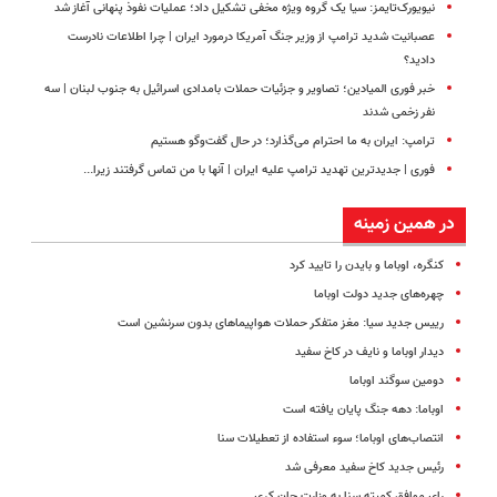
نیویورک‌تایمز: سیا یک گروه ویژه مخفی تشکیل داد؛ عملیات نفوذ پنهانی آغاز شد
عصبانیت شدید ترامپ از وزیر جنگ آمریکا درمورد ایران | چرا اطلاعات نادرست
دادید؟
خبر فوری المیادین؛ تصاویر و جزئیات حملات بامدادی اسرائیل به جنوب لبنان | سه
نفر زخمی شدند
ترامپ: ایران به ما احترام می‌گذارد؛ در حال گفت‌وگو هستیم
فوری | جدیدترین تهدید ترامپ علیه ایران | آنها با من تماس گرفتند زیرا...
در همین زمینه
کنگره، اوباما و بایدن را تایید کرد
چهره‌های جدید دولت اوباما
رییس جدید سیا: مغز متفکر حملات هواپیماهای بدون سرنشین است
دیدار اوباما و نایف در کاخ سفید
دومین سوگند اوباما
اوباما: دهه جنگ پایان یافته است
انتصاب‌های اوباما؛ سوء استفاده از تعطیلات سنا
رئیس جدید کاخ سفید معرفی شد
رای موافق کمیته سنا به وزارت جان کری