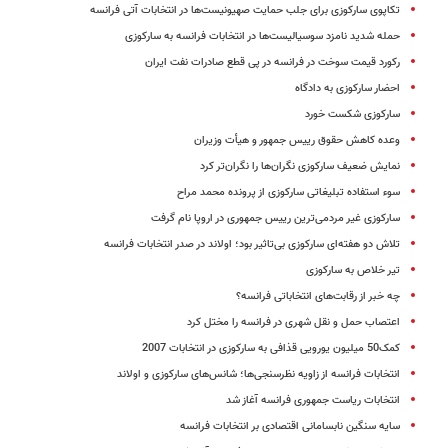
تکاپوی سارکوزی برای جلب حمایت صهیونیست‌ها در انتخابات آتی فرانسه
حمله شدید نامزد سوسیالیست‌ها در انتخابات فرانسه به سارکوزی
رکورد قیمت سوخت در فرانسه در پی قطع صادرات نفت ایران
احضار سارکوزی به دادگاه
سارکوزی شکست خورد
وعده کاهش حقوق رییس جمهور و هیأت وزیران
نمایش ضعیف سارکوزی نگران‌ها را نگران‌تر کرد
سوء استفاده تبلیغاتی سارکوزی از پرونده محمد مراح
سارکوزی غیر مردمی‌ترین رییس جمهوری در اروپا نام گرفت
تلاش دو هفته‌ای سارکوزی بی‌تاثیر بود؛ اولاند در صدر انتخابات فرانسه
تیر خلاص به سارکوزی
چه خبر از رقابت‌های انتخاباتی فرانسه؟
اعتصاب حمل و نقل شهری در فرانسه را مختل کرد
کمک50 میلیون یورویی قذافی به سارکوزی در انتخابات 2007
انتخابات فرانسه از زاویه نظرسنجی‏‌ها؛ شانس‌های سارکوزی و اولاند
انتخابات ریاست جمهوری فرانسه آغاز شد
سایه سنگین نابسامانی اقتصادی بر انتخابات فرانسه