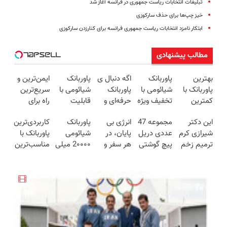
تبلیغات انتخابات ریاست جمهوری در فرانسه آغاز شد
خیز چپ‌ها برای حذف سارکوزی
ابتکار نامزد انتخابات ریاست جمهوری فرانسه برای کنارزدن سارکوزی
مطالب پیشنهادی
بهترین
پاوربانک
اگه دنبال ی
پاوربانک
ایمن‌ترین و
پاوربانک با
شیائومی با
پاوربانک
شیائومی با
سریع‌ترین
کمترین
تخفیف ویژه
حرفه‌ای و
قابلیت
راه برای
قیمت❗
به مدت
قیمت
فست شارژ
شارژ گوشی
این دکتر
مجموعه 47
انرژی بی
پاوربانک
کاربردی‌ترین
محدود🔥
مناسبی
در زمان
😍👌🏻
شیرازی کرم
عددی دریل
پایان، در
شیائومی
پاوربانک با
تخفیف رو
های بی
ترمیم زخم
پیچ گوشتی
هر سفر و
2۰۰۰۰ میلی
مناسب‌ترین
از دست نده
برقی⚡
ایرانی را
شارژی
هر لحظه😍
آمپر🔥
قیمت❗
👌🏻
ساخت!!!
(تخفیف به
پاوربانک
(تخفیف +
مدت
شیائومی با
پرداخت
محدود)
تخفیف ویژه
درب منزل)
🔥