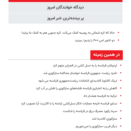
درب منزل
دیدگاه خوانندگان امروز
پر بیننده‌ترین خبر امروز
حالا که کره شمالی به روسیه کمک می‌کند، کره جنوبی هم به کمک ما بیاید!
دو لانچر اس-۴۰۰ را زدیم؛ ببینید
در همین زمینه
اردوغان فرانسه را به نسل کشی در الجزایر متهم کرد
نامزد ریاست جمهوری فرانسه خواستار محاکمه سارکوزی شد
اریک کانتویا کاندیدای انتخابات ریاست‌جمهوری فرانسه می شود
کاهش رتبه اعتباری فرانسه نقشه‌های سارکوزی را نقش بر آب کرد
ترکیه به فرانسه هشدار داد
سنای فرانسه لایحه مجازات انکار نسل‌کشی ارامنه را با اکثریت آرا تصویب کرد
سرما رکورد مصرف برق در فرانسه را شکست
سارکوزی کاندیدا شد
دیگر فریب سارکوزی را نمی‌خوریم