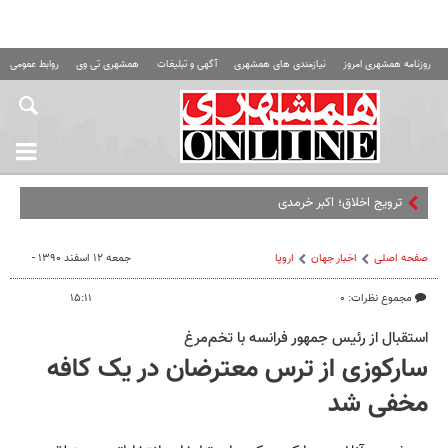
روزنامه همشهری امروز
نیازمندی های همشهری
آگهی و تبلیغات
همشهری تی وی
روابط عمومی ه
ترویج اخلاق؛ اکبر خرمدین خودش را یک
صفحه اصلی
اخبار جهان
اروپا
جمعه ۱۲ اسفند ۱۳۹۰ -
مجموع نظرات: ۰
۱۵:۱۱
استقبال از رئيس جمهور فرانسه با تخم‌مرغ
سارکوزی از ترس معترضان در یک کافه
مخفی شد