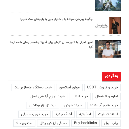
چگونه پیراهن مردانه را با شلوار جین یا پارچه‌ای ست کنیم؟
امین امینی با اندرز مسیر تازه‌ای برای آموزش شخصی‌سازی‌شده ایجاد
کرد
وبگردی
خرید و فروش USDT
موتور آسانسور
خرید دستگاه ماساژور بلکر
اجاره ویلا شمال
خرید ادکلن
خرید لوازم آرایشی اصل
خرید طلای آب شده
مزایده خودرو
مرکز تزریق بوتاکس
استند تسلیت
اخذ رتبه
آهنگ جدید
خرید دوچرخه برقی
چاپ لیبل
Buy backlinks
صرافی ارز دیجیتال
صندوق طلا