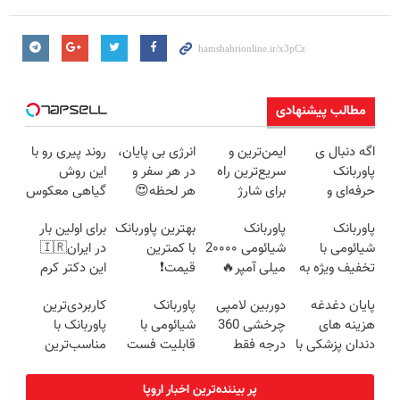
مطالب پیشنهادی
اگه دنبال ی
ایمن‌ترین و
انرژی بی پایان،
روند پیری رو با
پاوربانک
سریع‌ترین راه
در هر سفر و
این روش
حرفه‌ای و
برای شارژ
هر لحظه😍
گیاهی معکوس
قیمت مناسبی
گوشی😍👌🏻
پاوربانک
کن
پاوربانک
پاوربانک
بهترین پاوربانک
برای اولین بار
تخفیف رو از
شیائومی با
شیائومی با
شیائومی 2۰۰۰۰
با کمترین
در ایران🇮🇷
دست نده👌🏻
تخفیف ویژه🔥
تخفیف ویژه به
میلی آمپر🔥
قیمت❗
این دکتر کرم
مدت محدود🔥
(تخفیف +
ترمیم کننده 23
پایان دغدغه
دوربین لامپی
پاوربانک
کاربردی‌ترین
پرداخت درب
روزه ساخت!
هزینه های
چرخشی 360
شیائومی با
پاوربانک با
منزل)
دندان پزشکی با
درجه فقط
قابلیت فست
مناسب‌ترین
پک سفید
امروز حراج شد
شارژ در زمان
قیمت❗
کننده خانگی
🔥 پرداخت
های بی برقی⚡
پر بیننده‌ترین اخبار اروپا