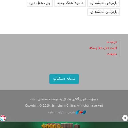
پارتیشن شیشه ای
دانلود اهنگ جدید
رزرو هتل دبی
پارتیشن شیشه ای
درباره ما
قیمت دلار، طلا و سکه
تبلیغات
نسخه دسکتاپ
حقوق همشهری‌آنلاین متعلق به موسسه همشهری است
Copyright © 2020 HamshahriOnline, All rights reserved
طراحی و تولید: نستوه