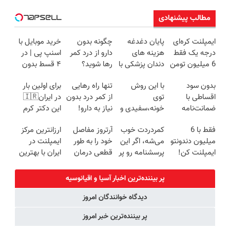
مطالب پیشنهادی
ایمپلنت کره‌ای
پایان دغدغه
چگونه بدون
خرید موبایل با
درجه یک فقط
هزینه های
دارو از درد کمر
اسنپ پی | در
6 میلیون تومن
دندان پزشکی با
رها شوید؟
۴ قسط بدون
✅
پک سفید
(◂پرسش‌نامه
سود و کارمزد!
بدون سود
با این روش
تنها راه رهایی
برای اولین بار
کننده خانگی
رو پرکن)
اقساطی با
توی
از کمر درد بدون
در ایران🇮🇷
ضمانت‌نامه
خونه،سفیدی و
نیاز به دارو!
این دکتر کرم
کتبی دندونتو
زیبایی دندوناتو
(◂پرسش‌نامه)
ترمیم کننده 23
فقط با 6
کمردردت خوب
آرتروز مفاصل
ارزانترین مرکز
ایمپلنت کن✅
برگردون
روزه ساخت!
میلیون دندونتو
می‌شه، اگر این
خود را به طور
ایمپلنت در
(40%off)
ایمپلنت کن!
پرسشنامه رو پر
قطعی درمان
ایران با بهترین
کنی!!
کنید!
کیفیت و قیمت
◗پرسش‌نامه◖
پر بیننده‌ترین اخبار آسیا و اقیانوسیه
دیدگاه خوانندگان امروز
پر بیننده‌ترین خبر امروز