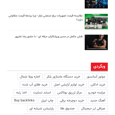
مقایسه قیمت تجهیزات برق صنعتی بازار؛ چرا برندها قیمت متفاوتی
دارند؟
نقش مکمل در مسیر ورزشکاران حرفه ای ؛ با حضور رضا علیپور
وبگردی
موتور آسانسور
خرید دستگاه ماساژور بلکر
اجاره ویلا شمال
خرید ادکلن
خرید لوازم آرایشی اصل
خرید طلای آب شده
مزایده خودرو
مرکز تزریق بوتاکس
استند تسلیت
اخذ رتبه
آهنگ جدید
خرید دوچرخه برقی
چاپ لیبل
Buy backlinks
صرافی ارز دیجیتال
صندوق طلا
پارتیشن شیشه ای