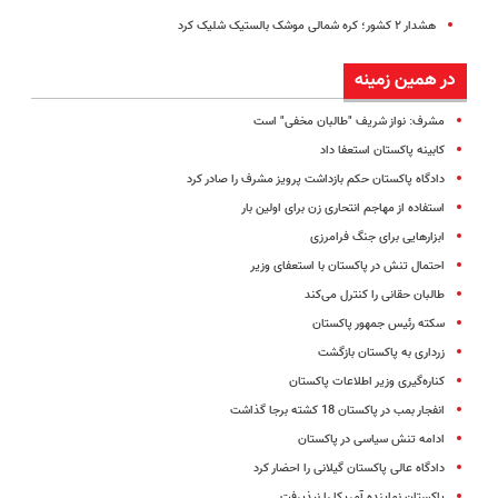
هشدار ۲ کشور؛ کره شمالی موشک بالستیک شلیک کرد
در همین زمینه
مشرف: نواز شریف "طالبان مخفی" است
کابینه پاکستان استعفا داد
دادگاه پاکستان حکم بازداشت پرویز مشرف را صادر کرد
استفاده از مهاجم انتحاری زن برای اولین بار
ابزارهایی برای جنگ فرامرزی
احتمال تنش در پاکستان با استعفای وزیر
طالبان حقانی را کنترل می‌کند
سکته رئیس جمهور پاکستان
زرداری به پاکستان بازگشت
کناره‌گیری وزیر اطلاعات پاکستان
انفجار بمب در پاکستان 18 کشته برجا گذاشت
ادامه تنش سیاسی در پاکستان
دادگاه عالی پاکستان گیلانی را احضار کرد
پاکستان نماینده آمریکا را نپذیرفت