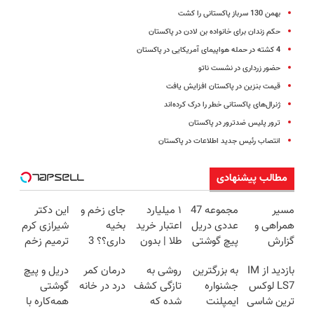
بهمن 130 سرباز پاکستانی را کشت
حکم زندان برای خانواده بن لادن در پاکستان
4 کشته در حمله هواپیمای آمریکایی در پاکستان
حضور زرداری در نشست ناتو
قیمت بنزین در پاکستان افزایش یافت
ژنرال‌های پاکستانی خطر را درک کرده‌اند
ترور پلیس ضدترور در پاکستان
انتصاب رئیس جدید اطلاعات در پاکستان
مطالب پیشنهادی
مسیر
مجموعه 47
۱ میلیارد
جای زخم و
این دکتر
همراهی و
عددی دریل
اعتبار خرید
بخیه
شیرازی کرم
گزارش
پیچ گوشتی
طلا | بدون
داری؟؟ 3
ترمیم زخم
عملکرد
شارژی
ضامن و
هفته‌ای
ایرانی را
بازدید از IM
به بزرگترین
روشی به
درمان کمر
دریل و پیچ
گروه اسنپ
(تخفیف به
چک
محوش کن!
ساخت!!!
LS7 لوکس
جشنواره
تازگی کشف
درد در خانه
گوشتی
در ۱۴۰۴
مدت
ترین شاسی
ایمپلنت
شده که
همه‌کاره با
محدود)