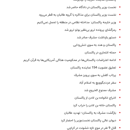
نخست وزیر پاکستان در دادگاه حاضر شد
نخست وزیر پاکستان برای مذاکره با گروه طالبان به قطر می‌رود
وزیر خارجه پاکستان: مداخله نظامی در منطقه را تحمل نمی‌کنیم
رمزگشای پرونده ترور بی‌نظیر بوتو ترور شد
دستور بازداشت مشرف صادر شد
پاکستان و هند به سوی تنش‌زدایی
حمله انتحاری در پاکستان
ادامه اعتراضات پاکستانی‌ها در محکومیت هتاکی آمریکایی‌ها به قرآن کریم
تعلیق عضویت 154 نماینده پاکستان
پرتاب کفش به سوی پرویز مشرف
سفر عزت‌بگوویچ به اسلام آباد
مشرف ممنوع الخروج شد
اخراج خانواده بن لادن از پاکستان
پاکستان خانه بن لادن را خراب کرد
بازگشت مشرف به پاکستان؛ تهدید طالبان
دیوان عالی پاکستان نخست‌وزیر را احضار کرد
قتل 9 نفر در موج تازه خشونت در کراچی