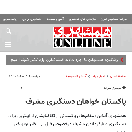
روزنامه همشهری امروز
نیازمندی های همشهری
آگهی و تبلیغات
همشهری تی وی
روابط عمومی ه
پزشکیان: همسایگان ما اجازه ندادند اغتشاشگران وارد کشور شوند | مبلغ
کالابرگ را افزایش می‌دهیم
صفحه اصلی
اخبار جهان
آسیا و اقیانوسیه
چهارشنبه ۳ اسفند ۱۳۹۰ -
مجموع نظرات: ۰
۲۰:۱۰
پاکستان خواهان دستگیری مشرف
همشهری آنلاین: مقام‌های پاکستانی از تقاضایشان از اینترپل برای
دستگیری و بازگرداندن مشرف درخصوص قتل بی نظیر بوتو خبر