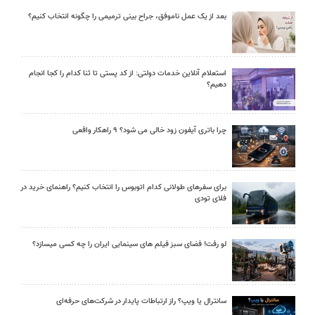
بعد از یک عمل ناموفق، جراح بینی ترمیمی را چگونه انتخاب کنیم؟
استعلام آنلاین خدمات دولتی: از کد پستی تا ثنا کدام را کجا انجام
دهیم؟
چرا باتری آیفون زود خالی می شود؟ ۹ راهکار واقعی
برای سفرهای طولانی کدام اتوبوس را انتخاب کنیم؟ راهنمای خرید در
فلای تودی
لو رفت! فضای سبز فیلم های سینمایی ایران را چه کسی میسازد؟
سانترال یا ویپ؟ راز ارتباطات پایدار در شرکت‌های حرفه‌ای