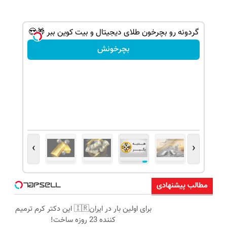
گردونه رو بچرخون طلای دیجیتال و بیت کوین ببر 🎁😍
بچرخونش
›
‹
مطالب پیشنهادی
برای اولین بار در ایران🇮🇷 این دکتر کرم ترمیم
کننده 23 روزه ساخت!