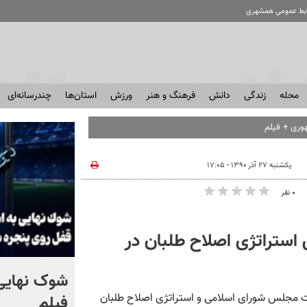
ابط عمومی همشهری
محله
زندگی
دانش
فرهنگ و هنر
ورزش
استان‌ها
چندرسانه‌ای
وری + فیلم
یکشنبه ۲۷ آذر ۱۳۹۰ - ۱۷:۰۵
۰ نفر
ن استراتژی اصلاح طلبان در
کلیپ جالبی از یک اتاق عمل
شوک نهایی 
بات مجلس شورای اسلامی و استراتژی اصلاح طلبان
در لحظه زلزله ۷.۱ ریشتری +
فیلم