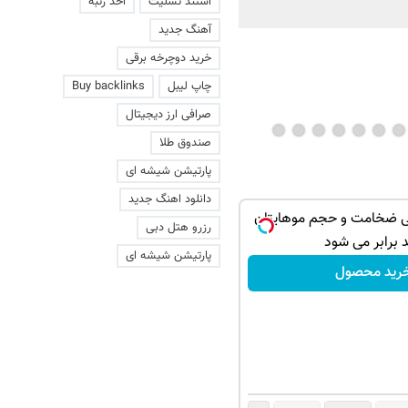
استند تسلیت
اخذ رتبه
آهنگ جدید
خرید دوچرخه برقی
چاپ لیبل
Buy backlinks
صرافی ارز دیجیتال
صندوق طلا
پارتیشن شیشه ای
دانلود اهنگ جدید
هی ضخامت و حجم موهایتان
رزرو هتل دبی
 برابر می شود
پارتیشن شیشه ای
رید محصول