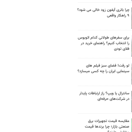
چرا باتری آیفون زود خالی می شود؟
۹ راهکار واقعی
برای سفرهای طولانی کدام اتوبوس
را انتخاب کنیم؟ راهنمای خرید در
فلای تودی
لو رفت! فضای سبز فیلم های
سینمایی ایران را چه کسی میسازد؟
سانترال یا ویپ؟ راز ارتباطات پایدار
در شرکت‌های حرفه‌ای
مقایسه قیمت تجهیزات برق
صنعتی بازار؛ چرا برندها قیمت