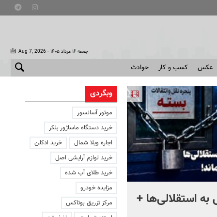
- جمعه ۱۶ مرداد ۱۴۰۵
Aug 7, 2026
عکس
کسب و کار
حوادث
وبگردی
موتور آسانسور
خرید دستگاه ماساژور بلکر
اجاره ویلا شمال
خرید ادکلن
خرید لوازم آرایشی اصل
خرید طلای آب شده
مزایده خودرو
به استقلالی‌ها +
چند هزار جوان هنوز در صف
مرکز تزریق بوتاکس
وام ازدواج هستند؟