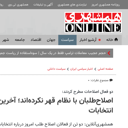
روزنامه همشهری امروز
نیازمندی های همشهری
آگهی و تبلیغات
همشهری تی وی
رو
خانه
آرشیو اخبار
سياست
جهان
اقتصاد
جامعه
شهر
حجم عجیب معاملات ترامپ فقط در یک سال | سوءاستفاده از ریاست جمه
صفحه اصلی
اخبار سیاسی ایران
سیاست داخلی
مجموع نظرات: ۰
دو فعال اصلاحات مطرح كردند:
اصلاح‌طلبان با نظام قهر نکرده‌اند؛ آخری
انتخابات
همشهری‌آنلاین: دو تن از فعالان اصلاح طلب امروز درباره انتخا