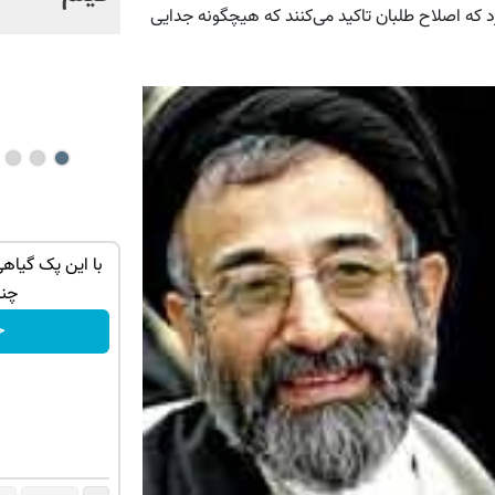
رد که اصلاح طلبان تاکید می‌کنند که هیچگونه جدایی
فیلم
 موهات رو
جای این پک تقویت موی جلبک توی حمومت
با این پک گیا
خالیه!45%تخفیف
چند
خرید محصول
خ