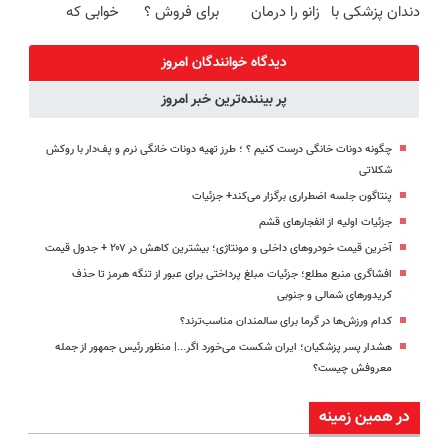
دندان پزشکی با
زانو را درمان
برای فروش ؟
خوابی که
پک سفید
کنید!
اینجا سریع و
میلیاردر شد.
کننده خانگی
راحت بفروش
آموزش رایگان
دیدگاه خوانندگان امروز
پر بیننده‌ترین خبر امروز
چگونه دونات خانگی درست کنیم ؟ ؛ طرز تهیه دونات خانگی نرم و پف‌دار با روکش
شکلاتی
پنتاگون جلسه اضطراری برگزار می‌کند+ جزئیات
جزئیات اولیه از انفجارهای قشم
آخرین قیمت خودروهای داخلی و مونتاژی؛‌ بیشترین کاهش در ۲۰۷ + جدول قیمت
افشاگری منبع مطلع؛ جزئیات مبلغ پرداختی برای عبور از تنگه هرمز تا حذف
کریدورهای شمالی و جنوبی
کدام ورزش‌ها در گرما برای سالمندان مناسب‌ترند؟
هشدار پسر پزشکیان؛ ایران شکست می‌خورد اگر...| منظور رئیس جمهور از جمله
معروفش چیست؟
در همین زمینه