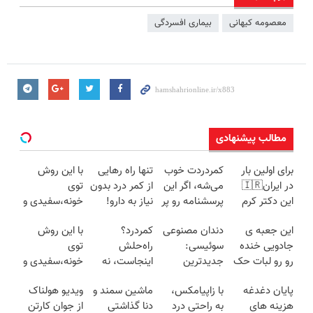
معصومه کیهانی
بیماری افسردگی
مطالب پیشنهادی
برای اولین بار
کمردردت خوب
تنها راه رهایی
با این روش
در ایران🇮🇷
می‌شه، اگر این
از کمر درد بدون
توی
این دکتر کرم
پرسشنامه رو پر
نیاز به دارو!
خونه،سفیدی و
ترمیم کننده 23
کنی!!
(◂پرسش‌نامه)
زیبایی دندوناتو
این جعبه ی
دندان مصنوعی
کمردرد؟
با این روش
روزه ساخت!
برگردون
جادویی خنده
سوئیسی:
راه‌حلش
توی
(40%off)
رو رو لبات حک
جدیدترین
اینجاست، نه
خونه،سفیدی و
میکنه
فناوری اروپا،
توی داروخونه
زیبایی دندوناتو
پایان دغدغه
با زاپیامکس،
ماشین سمند و
ویدیو هولناک
خرید40%تخفیف
سبک و مقاوم |
برگردون(40%off)
هزینه های
به راحتی درد
دنا گذاشتی
از جوان کارتن
پرداخت قسطی