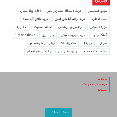
وبگردی
موتور آسانسور
خرید دستگاه ماساژور بلکر
اجاره ویلا شمال
خرید ادکلن
خرید لوازم آرایشی اصل
خرید طلای آب شده
مزایده خودرو
مرکز تزریق بوتاکس
استند تسلیت
اخذ رتبه
آهنگ جدید
خرید دوچرخه برقی
چاپ لیبل
Buy backlinks
صرافی ارز دیجیتال
صندوق طلا
پارتیشن شیشه ای
دانلود اهنگ جدید
رزرو هتل دبی
پارتیشن شیشه ای
درباره ما
قیمت دلار، طلا و سکه
تبلیغات
نسخه دسکتاپ