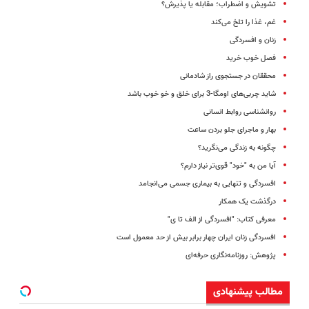
تشویش و اضطراب؛ مقابله یا پذیرش؟
غم، غذا را تلخ می‌کند
زنان و افسردگی
فصل خوب خرید
محققان در جستجوی راز شادمانی
شاید چربی‌های اومگا-3 برای خلق و خو خوب باشد
روانشناسی روابط انسانی
بهار و ماجرای جلو بردن ساعت
چگونه به زندگی می‌‌نگرید؟
آیا من به "خود" قوی‌تر نیاز دارم؟
افسردگی و تنهایی به بیماری جسمی می‌انجامد
درگذشت یک همکار
معرفی کتاب: "افسردگی از الف تا ی"
افسردگی زنان ایران چهار برابر بیش از حد معمول است
پژوهش: روزنامه‌نگاری حرفه‌ای
مطالب پیشنهادی