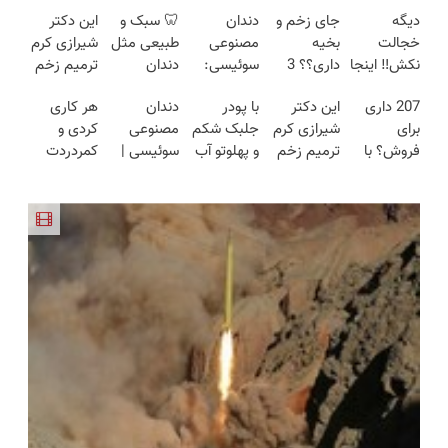
دیگه
جای زخم و
دندان
🦷 سبک و
این دکتر
خجالت
بخیه
مصنوعی
طبیعی مثل
شیرازی کرم
نکش‼️ اینجا
داری؟؟ 3
سوئیسی:
دندان
ترمیم زخم
قسطی مو
هفته‌ای
جدیدترین
خودت!
ایرانی را
207 داری
این دکتر
با پودر
دندان
هر کاری
بکار
محوش کن!
فناوری
نصب آسان
ساخت!!!
برای
شیرازی کرم
جلبک شکم
مصنوعی
کردی و
(تضمینی)
اروپا، سبک
و پرداخت
فروش؟ با
ترمیم زخم
و پهلوتو آب
سوئیسی |
کمردردت
و مقاوم |
اقساطی 💳
کارنامه به
ایرانی را
کن و مانکن
سبک،
درمان نشد؟
پرداخت
📍 تهران
بهترین
ساخت!!!
شو(تخفیف
مقاوم،
پر کردن
قسطی
قیمت
تا امشب)
طبیعی!
پرسشنامه و
بفروش!
ویزیت
دریافت راه
رایگان+پرداخت
حل
اقساطی😍