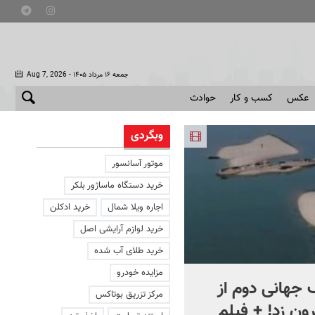
- جمعه ۱۶ مرداد ۱۴۰۵
Aug 7, 2026
عکس
کسب و کار
حوادث
وبگردی
موتور آسانسور
خرید دستگاه ماساژور بلکر
اجاره ویلا شمال
خرید ادکلن
خرید لوازم آرایشی اصل
خرید طلای آب شده
مزایده خودرو
جهانی دوم از
افشای اطلاعات برای ترور
مرکز تزریق بوتاکس
ون زد! + فیلم
بارون ترامپ | ماجرای قرار