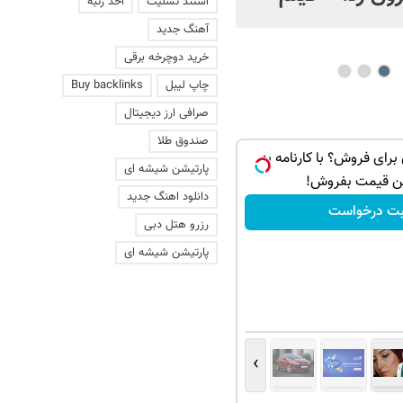
استند تسلیت
اخذ رتبه
عاشقانه با یک زن
آهنگ جدید
خرید دوچرخه برقی
چاپ لیبل
Buy backlinks
صرافی ارز دیجیتال
صندوق طلا
 داری برای فروش؟ با کارنامه به
پارتیشن شیشه ای
ن قیمت بفروش!
دانلود اهنگ جدید
بت درخواست
رزرو هتل دبی
پارتیشن شیشه ای
›