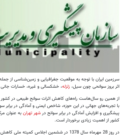
 جمع بازاریابان بیمه سامان بپیوندید و
برای اولین 
درآمد بالا کسب کنید
ترمیم کننده 23 روزه ساخت!
تکمیل فرم
کلیک کن!
سرزمین ایران با توجه به موقعیت جغرافیایی و زمین‌شناسی از جمله 
اثر بروز سوانحی چون سیل،
زلزله
، خشکسالی و غیره، خسارات جانی و
از همین رو سال‌هاست راه‌های کاهش اثرات سوانح طبیعی در کشور م
با تجربه‌های جهانی در این حوزه، شاخص ایمنی و آمادگی در برابر سوانح
پیشگیری و افزایش آمادگی در برابر سوانح در
شهر تهران
به عنوان مرک
کشور از اهمیت زیادی برخوردار است.
در روز 28 مهرماه سال 1378 در ششمین اجلاس کمیته 