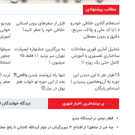
مطالب پیشنهادی
استعلام آنلاین خلافی خودرو
قبل از سفرهای برون استانی
ویدیو 
👈با کد ملی و پلاک، سریع،
خلافی خود را صفر کنید!
خوابی 
دقیق و بدون معطلی
آموزش 
تحلیل آماری فوری معادلات
به بزرگترین جشنواره ایمپلنت
میخوای
ساختاری تفسیری با آموزش
تهران سر بزنید ! | فقط ۲۵
چجوری 
کامل حتی یک روزه !!
میلیون !
امتحا
13هزار نفر با این دیدن این
تنها راه ثروتمند شدن واقعی❗❗
دوره به آرزوهاشون رسیدن |
بعد از این دوره تو خواب هم
صفر پ
ثبت‌‌نام رایگان
پول در بیار😍
پر بیننده‌ترین اخبار شهری
دیدگاه خوانندگان ا
قطار دودی در ایستگاه مترو
چه خبر از مناطق؟ از افتتاح ۳ دوربرگردان‌ در بلوار آیت‌الله کاشانی تا رفع معارض تاسیساتی بزرگراه یادگار امام(ره)