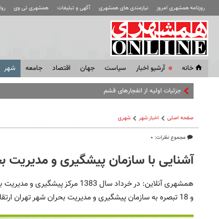
روزنامه همشهری امروز
نیازمندی های همشهری
آگهی و تبلیغات
همشهری تی وی
رو
خانه
آرشیو اخبار
سياست
جهان
اقتصاد
جامعه
شهر
جزئیات اولیه از انفجارهای قشم
صفحه اصلی
اخبار شهر
شهری
مجموع نظرات: ۰
آشنایی با سازمان پیشگیری و مدیریت بح
و 18 تبصره به سازمان پیشگیری و مدیریت بحران شهر تهران ارتقاء یافت