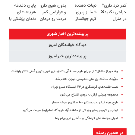
کمر درد داری؟
نجات دهنده
بدون هیچ دارو
پایان دغدغه
🔥 پرداخت
تضمین کیفیت
روزه ساخت!
جراحی نکنید❌
شما از پیری!
و عوارضی کمر
هزینه های
درب منزل
در منزل
کرم جوانساز
دردت رو درمان
دندان پزشکی با
درمانش کن
جلبک50%تخفیف
کن!
پک سفید
(◂پرسش‌نامه)
(پرسش‌نامه)
کننده خانگی
پر بیننده‌ترین اخبار شهری
دیدگاه خوانندگان امروز
پر بیننده‌ترین خبر امروز
چه خبر از مناطق؟ از اجرای طرح محله آبی تا بازسازی غربی ترین آمفی تئاتر پایتخت
جزئیات ساخت پل های تندرستی تهران اعلام شد
نصب نقشه‌های گردشگری در ۲۴ ایستگاه مترو تهران
مجموعه ورزشی ازگل به زودی افتتاح می شود
طرح ویژه آبیاری در بوستان ۶۰۰ هکتاری سرخه حصار
ترخیص اتوبوس‌های وارداتی از منطقه آزاد فرودگاه امام(ره) سرعت می‌گیرد
اجرای برنامه های فرهنگی و مذهبی در یاورشهرها
در همین زمینه