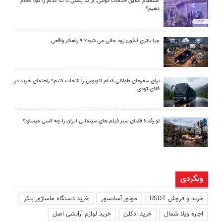
استعلام آنلاین خدمات دولتی: از کد پستی تا ثنا کدام را کجا انجام
دهیم؟
چرا باتری آیفون زود خالی می شود؟ ۹ راهکار واقعی
برای سفرهای طولانی کدام اتوبوس را انتخاب کنیم؟ راهنمای خرید در
فلای تودی
لو رفت! فضای سبز فیلم های سینمایی ایران را چه کسی میسازد؟
وبگردی
خرید و فروش USDT
موتور آسانسور
خرید دستگاه ماساژور بلکر
اجاره ویلا شمال
خرید ادکلن
خرید لوازم آرایشی اصل