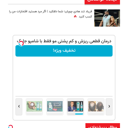
فریاد تند هادی چوپان؛‌ شما دلقکید | اگر مرد هستید افتخارات من را
کسب کنید
بک!
درمان قطعی ریزش و کم پشتی مو فقط با شامپو جلبک
تخفیف ویژه!
›
‹
مطالب پیشنهادی