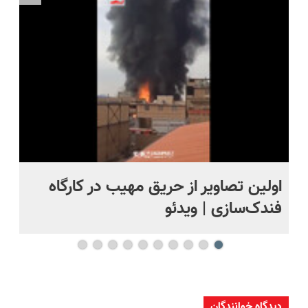
بخر!😉
اولین تصاویر از حریق مهیب در کارگاه
او
فندک‌سازی | ویدئو
بر
دیدگاه خوانندگان