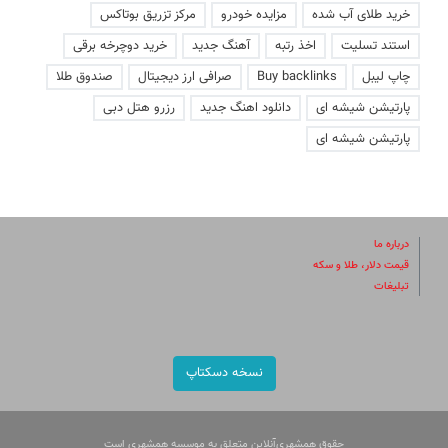
خرید طلای آب شده
مزایده خودرو
مرکز تزریق بوتاکس
استند تسلیت
اخذ رتبه
آهنگ جدید
خرید دوچرخه برقی
چاپ لیبل
Buy backlinks
صرافی ارز دیجیتال
صندوق طلا
پارتیشن شیشه ای
دانلود اهنگ جدید
رزرو هتل دبی
پارتیشن شیشه ای
درباره ما
قیمت دلار، طلا و سکه
تبلیغات
نسخه دسکتاپ
حقوق همشهری‌آنلاین متعلق به موسسه همشهری است