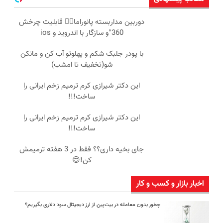
دوربین مداربسته پانوراما👈🏻 قابلیت چرخش
360°و سازگار با اندروید و ios
با پودر جلبک شکم و پهلوتو آب کن و مانکن
شو(تخفیف تا امشب)
این دکتر شیرازی کرم ترمیم زخم ایرانی را
ساخت!!!
این دکتر شیرازی کرم ترمیم زخم ایرانی را
ساخت!!!
جای بخیه داری؟؟ فقط در 3 هفته ترمیمش
کن!😍
اخبار بازار و کسب و کار
چطور بدون معامله در بیت‌پین از ارز دیجیتال سود دلاری بگیریم؟