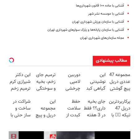
آشنایی با ماده ۱۰۰ قانون شهرداری‌ها
آشنایی با موسسه نشر شهر
آشنایی با سازمان ورزش شهرداری تهران
آشنایی با سازمان پایانه‌ها و پارک سوارهای شهرداری تهران
مجله سازمان‌های شهرداری تهران
مطالب پیشنهادی
مجموعه 47
این
دوربین
ترمیم جای
این دکتر
عددی دریل
نوشیدنی
لامپی
زخم، بخیه
شیرازی کرم
پیچ گوشتی
گیاهی کبد
چرخشی
و سوختگی
ترمیم زخم
شارژی
شما را سم
360 درجه
فقط در 3
ایرانی را
پرکاربردترین
جای بخیه
حفظ
این
شراکت در
(تخفیف به
زدایی می
فقط امروز
هفته!!😍
ساخت!!!
دریل 47
داری؟؟ فقط
سلامت
مجموعه
ساخت و
مدت
کند (با
حراج شد🔥
تیکه 👈🏻 با
در 3 هفته
کبدت از
دریل و پیچ
ساز حتی با
محدود)
ضمانت
پرداخت
کمترین
ترمیمش
نون شب
گوشتی رو با
10 میلیون!
مرجوعی)
درب منزل
قیمت 🔥
کن!😍
واجبتره!
گارانتی و
نصف قیمت