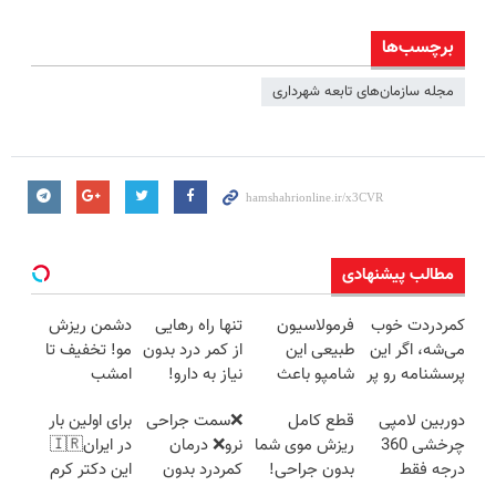
برچسب‌ها
مجله سازمان‌های تابعه شهرداری
مطالب پیشنهادی
کمردردت خوب
فرمولاسیون
تنها راه رهایی
دشمن ریزش
می‌شه، اگر این
طبیعی این
از کمر درد بدون
مو! تخفیف تا
پرسشنامه رو پر
شامپو باعث
نیاز به دارو!
امشب
کنی!!
قطع ریزش و
(◂پرسش‌نامه)
دوربین لامپی
قطع کامل
❌سمت جراحی
برای اولین بار
رویش مجدد
چرخشی 360
ریزش موی شما
نرو❌ درمان
در ایران🇮🇷
میشه
درجه فقط
بدون جراحی!
کمردرد بدون
این دکتر کرم
امروز حراج شد
شامپوجلبک
قرص و دارو
ترمیم کننده 23