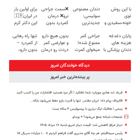
کنی!!
پرسش‌نامه رو
نیاز به دارو!
(◂پرسش‌نامه)
با این روش
دندان مصنوعی
❌سمت جراحی
برای اولین بار
پرکن)
(◂پرسش‌نامه)
توی
سوئیسی:
نرو❌ درمان
در ایران🇮🇷
خونه،سفیدی و
جدیدترین
کمردرد بدون
این دکتر کرم
زیبایی دندوناتو
فناوری اروپا،
قرص و دارو
ترمیم کننده 23
پایان دغدغه
جراحی کمر
بدون هیچ دارو
تنها راه رهایی
برگردون
سبک و مقاوم |
روزه ساخت!
هزینه های
ممنوع شده!
و عوارضی کمر
از کمردرد –
(40%off)
پرداخت قسطی
دندان پزشکی با
میخوای کمرت
دردت رو درمان
بدون دارو،
پک سفید
رو در منزل
کن!
بدون جراحی!
کننده خانگی
درمان کنی؟
(پرسش‌نامه)
«فرم پر کن»
دیدگاه خوانندگان امروز
((پرسش‌نامه))
پر بیننده‌ترین خبر امروز
فریاد تند هادی چوپان؛‌ شما دلقکید | اگر مرد هستید افتخارات من را کسب کنید
قالیباف پیام داد؛ ایران مقتدر، تنها با قدرت بازو حفظ نمی‌شود بلکه...
رسمی | هافبک لیگ برتری با پرسپولیس ۴ ساله بست
تجمعات شبانه جمع می‌شود؟ + ویدئو
دینار عراق کاهشی شد؛ قیمت دینار امروز شنبه ۱۷ مرداد ۱۴۰۵
رئیس سیمافیلم: هر چه آقای مدیری گفت فراهم کردیم تا ...| جزئیات سریال ۱۵
قسمتی مهران مدیری