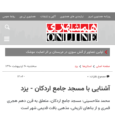
روزنامه همشهری امروز
نیازمندی های همشهری
آگهی و تبلیغات
همشهری تی وی
روابط عمومی ه
اولین تصاویر از آتش سوزی در عربستان بر اثر اصابت موشک
صفحه اصلی
استان‌ها
یزد
سه‌شنبه ۲۰ اردیبهشت ۱۳۹۰
مجموع نظرات: ۰
- ۱۲:۰۶
آشنایی با مسجد جامع اردکان - یزد
محمد ملاحسینی: مسجد جامع اردکان، متعلق به قرن دهم هجری
قمری و از بناهای تاریخی، مذهبی بافت قدیمی شهر است