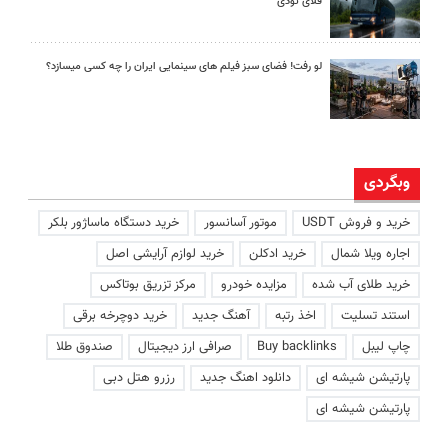
فلای تودی
لو رفت! فضای سبز فیلم های سینمایی ایران را چه کسی میسازد؟
وبگردی
خرید و فروش USDT
موتور آسانسور
خرید دستگاه ماساژور بلکر
اجاره ویلا شمال
خرید ادکلن
خرید لوازم آرایشی اصل
خرید طلای آب شده
مزایده خودرو
مرکز تزریق بوتاکس
استند تسلیت
اخذ رتبه
آهنگ جدید
خرید دوچرخه برقی
چاپ لیبل
Buy backlinks
صرافی ارز دیجیتال
صندوق طلا
پارتیشن شیشه ای
دانلود اهنگ جدید
رزرو هتل دبی
پارتیشن شیشه ای