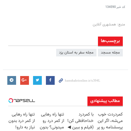
کد خبر
134590
منبع: همشهری آنلاین
برچسب‌ها
مجله مسجد
مجله سفر به استان یزد
مطالب پیشنهادی
کمردردت خوب
با کمردرد
تنها راه رهایی
تنها راه رهایی
می‌شه، اگر این
خداحافظی کن!
از کمر درد رو
از کمر درد بدون
پرسشنامه رو پر
(فیلم و ببین ◀
میدونی؟ بدون
نیاز به دارو!