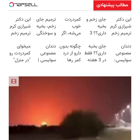
مطالب پیشنهادی
این دکتر
جای زخم و
کمردردت
ترمیم جای
این دکتر
شیرازی کرم
بخیه
خوب
زخم، بخیه
شیرازی کرم
ترمیم زخم
داری؟؟ 3
می‌شه، اگر
و سوختگی
ترمیم زخم
ایرانی را
هفته‌ای
این
فقط در 3
ایرانی را
دندان
جای بخیه
چگونه بدون
دندان
میخوای
ساخت!!!
محوش کن!
پرسشنامه
هفته!!😍
ساخت!!!
مصنوعی
داری؟؟ فقط
دارو از درد
مصنوعی
کمردردت رو
رو پر کنی!!
سوئیسی:
در 3 هفته
کمر رها
سوئیسی |
"در منزل"
جدیدترین
ترمیمش
شوید؟
سبک،
درمان کنی؟
فناوری
کن!😍
(◂پرسش‌نامه
مقاوم،
(◂فیلم +
اروپا، سبک
رو پرکن)
طبیعی!
◂پرسش‌نامه)
و مقاوم |
ویزیت
پرداخت
رایگان+پرداخت
قسطی
اقساطی😍