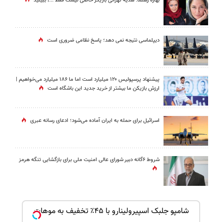
بهاره رهنما: هدیه تهرانی بازیگر خاصی نیست فقط ...|‌ ببینید
دیپلماسی نتیجه‌ نمی دهد؛ پاسخ نظامی ضروری است
پیشنهاد پرسپولیس ۱۲۰ میلیارد است اما ما ۱۸۶ میلیارد می‌خواهیم |
ارزش بازیکن ما بیشتر از خرید جدید این باشگاه است
اسرائیل برای حمله به ایران آماده می‌شود؛ ادعای رسانه عبری
شروط ۶گانه دبیر شورای عالی امنیت ملی برای بازگشایی تنگه هرمز
ک جهت
شامپو جلبک اسپیرولینارو با ۴۵٪ تخفیف به موهات