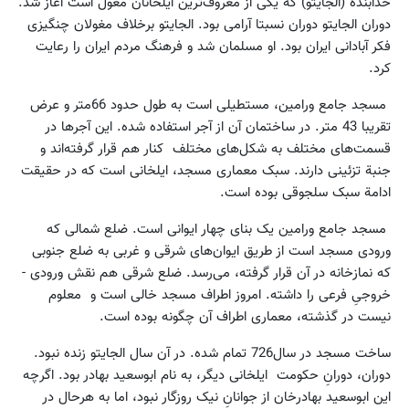
خدابنده (الجایتو) که یکی از معروف‌ترین ایلخانان مغول است آغاز شد.
دوران الجایتو دوران نسبتا آرامی بود. الجایتو برخلاف مغولان چنگیزی
فکر آبادانی ایران بود. او مسلمان شد و فرهنگ مردم ایران را رعایت
کرد.
مسجد جامع ورامین، مستطیلی است به طول حدود 66متر و عرض
تقریبا 43 متر. در ساختمان آن از آجر استفاده شده. این آجرها در
قسمت‌های مختلف به شکل‌های مختلف کنار هم قرار گرفته‌اند و
جنبة تزئینی دارند. سبک معماری مسجد، ایلخانی است که در حقیقت
ادامة سبک سلجوقی بوده است.
مسجد جامع ورامین یک بنای چهار ایوانی است. ضلع شمالی که
ورودی مسجد است از طریق ایوان‌های شرقی و غربی به ضلع جنوبی
که نمازخانه در آن قرار گرفته، می‌رسد. ضلع شرقی هم نقش ورودی -
خروجیِ فرعی را داشته. امروز اطراف مسجد خالی است و معلوم
نیست در گذشته، معماری اطراف آن چگونه بوده است.
ساخت مسجد در سال726 تمام شده. در آن سال الجایتو زنده نبود.
دوران، دورانِ حکومت ایلخانی دیگر، به نام ابوسعید بهادر بود. اگرچه
این ابوسعید بهادرخان از جوانانِ نیک روزگار نبود، اما به هرحال در