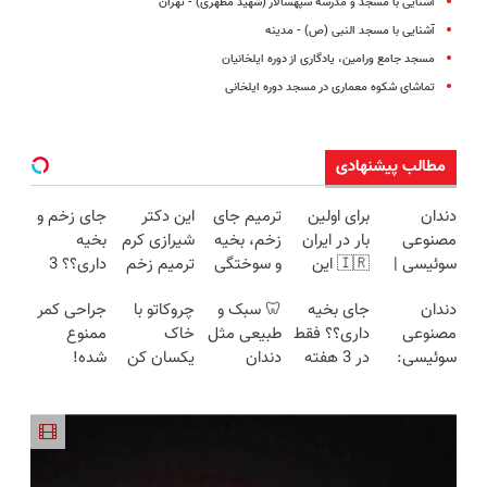
آشنایی با مسجد و مدرسه سپهسالار (شهید مطهری) - تهران
آشنایی با مسجد النبى (ص) - مدینه
مسجد جامع ورامین، یادگاری از دوره ایلخانیان
تماشای شکوه معماری در مسجد دوره ایلخانی
مطالب پیشنهادی
دندان
برای اولین
ترمیم جای
این دکتر
جای زخم و
مصنوعی
بار در ایران
زخم، بخیه
شیرازی کرم
بخیه
سوئیسی |
🇮🇷 این
و سوختگی
ترمیم زخم
داری؟؟ 3
سبک،
دکتر کرم
فقط در 3
ایرانی را
هفته‌ای
دندان
جای بخیه
🦷 سبک و
چروکاتو با
جراحی کمر
مقاوم،
ترمیم کننده
هفته!!😍
ساخت!!!
محوش کن!
مصنوعی
داری؟؟ فقط
طبیعی مثل
خاک
ممنوع
طبیعی!
23 روزه
سوئیسی:
در 3 هفته
دندان
یکسان کن
شده!
ویزیت
ساخت!
جدیدترین
ترمیمش
خودت!
(روش
میخوای
رایگان+پرداخت
فناوری
کن!😍
نصب آسان
خانگی+آسان+به
کمرت رو در
اقساطی😍
اروپا، سبک
و پرداخت
صرفه)
منزل درمان
و مقاوم |
اقساطی 💳
کنی؟
پرداخت
📍 تهران
((پرسش‌نامه))