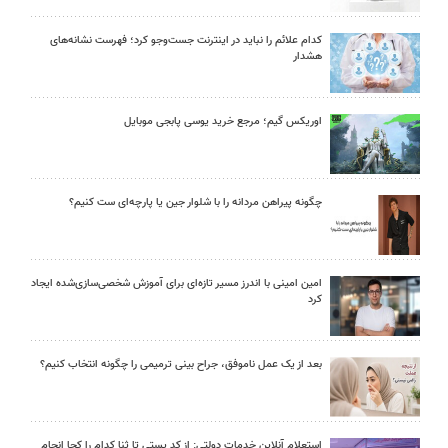
کدام علائم را نباید در اینترنت جست‌وجو کرد؛ فهرست نشانه‌های
هشدار
اوریکس گیم؛ مرجع خرید یوسی پابجی موبایل
چگونه پیراهن مردانه را با شلوار جین یا پارچه‌ای ست کنیم؟
امین امینی با اندرز مسیر تازه‌ای برای آموزش شخصی‌سازی‌شده ایجاد
کرد
بعد از یک عمل ناموفق، جراح بینی ترمیمی را چگونه انتخاب کنیم؟
استعلام آنلاین خدمات دولتی: از کد پستی تا ثنا کدام را کجا انجام