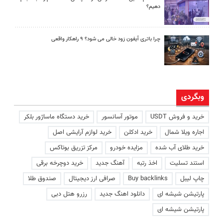
دهیم؟
چرا باتری آیفون زود خالی می شود؟ ۹ راهکار واقعی
وبگردی
خرید و فروش USDT
موتور آسانسور
خرید دستگاه ماساژور بلکر
اجاره ویلا شمال
خرید ادکلن
خرید لوازم آرایشی اصل
خرید طلای آب شده
مزایده خودرو
مرکز تزریق بوتاکس
استند تسلیت
اخذ رتبه
آهنگ جدید
خرید دوچرخه برقی
چاپ لیبل
Buy backlinks
صرافی ارز دیجیتال
صندوق طلا
پارتیشن شیشه ای
دانلود اهنگ جدید
رزرو هتل دبی
پارتیشن شیشه ای