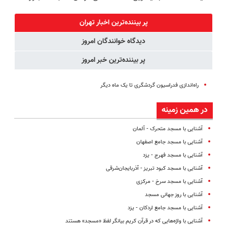
دندان40%تخفیف)
فناوری اروپا،
کنید!
رایگان درآمد
سبک و مقاوم |
◗پرسش‌نامه◖
میلیاردی)
پر بیننده‌ترین اخبار تهران
پرداخت قسطی
دیدگاه خوانندگان امروز
پر بیننده‌ترین خبر امروز
راه‌اندازی فدراسیون گردشگری تا یک ماه دیگر
در همین زمینه
آشنایی با مسجد متحرک - آلمان
آشنایی با مسجد جامع اصفهان
آشنایی با مسجد فهرج - یزد
آشنایی با مسجد کبود تبریز - آذربایجان‌شرقی
آشنایی با مسجد سرخ - مرکزی
آشنایی با روز جهانی مسجد
آشنایی با مسجد جامع اردکان - یزد
آشنایی با واژه‌هایی که در قرآن کریم بیانگر لفظ «مسجد» هستند