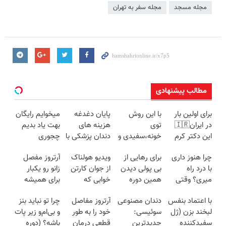
مجله مسجد
مجله سفر به تهران
مطالب پیشنهادی
برای اولین بار
با این روش
پایان دغدغه
میخوایم رایگان
در ایران🇮🇷
توی
هزینه های
بهت یاد بدیم
این دکتر کرم
خونه،سفیدی و
دندان پزشکی با
چجوری
ترمیم کننده 23
زیبایی دندوناتو
پک سفید
پولدارشی! باور
چرا هنوز داری
برای رهایی از
ویدیو هولناک
آرتروز مفصل
روزه ساخت!
برگردون
کننده خانگی
نداری امتحانش
با درد راه
بی پولی دیدن
از جوان کارتن
زانو رو یکبار
(40%off)
مجانیه
میری؟ وقتی
همین دوره
خوابی که
برای همیشه
راه درمان جلو
رایگان کافیه!
میلیاردر شد.
درمان کن!
با اعتماد بنفس
دندان مصنوعی
آرتروز مفاصل
چرا تو نباید بنز
پاته!
(شمارتو وارد
آموزش رایگان
◗پرسش‌نامه◖
لبخند بزن (ژل
سوئیسی:
خود را به طور
و بی‌ام‌و زیر پات
کن)
سفیدکننده
جدیدترین
قطعی درمان
باشه؟ (دوره