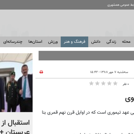
ابط عمومی همشهری
محله
زندگی
دانش
فرهنگ و هنر
ورزش
استان‌ها
چندرسانه‌ای
سه‌شنبه ۷ مهر ۱۳۸۸ - ۱۵:۴۲
۰ نفر
وی
ی عهد تیموری است که در اوایل قرن نهم قمری بنا
«اقتصاد را فدای انتقام نکنید»
استقبال از 
؛ واکنش مردم را ببینید
عربستان + 