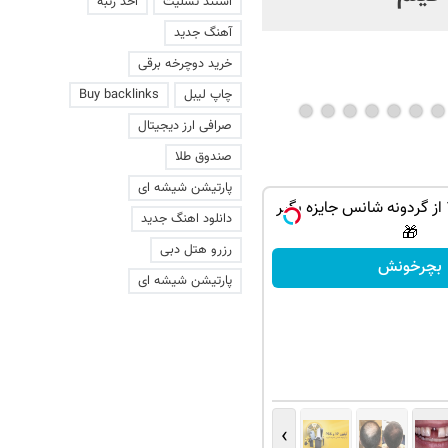
استند تسلیت
اخذ رتبه
آهنگ جدید
خرید دوچرخه برقی
چاپ لیبل
Buy backlinks
صرافی ارز دیجیتال
صندوق طلا
پارتیشن شیشه ای
PS5 و آیفون17 از گردونه شانس جایزه بگیر
دانلود اهنگ جدید
🎁
رزرو هتل دبی
بچرخونش
پارتیشن شیشه ای
›