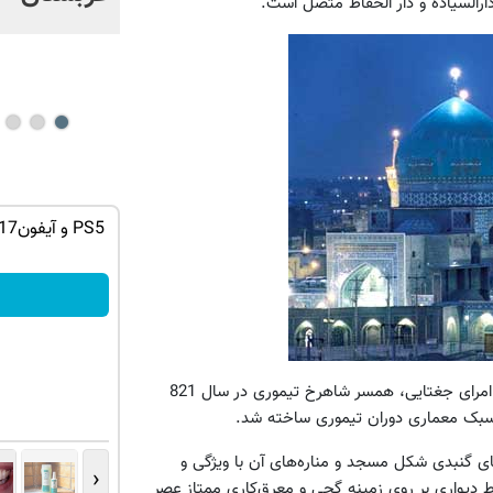
 دارالسیاده و دار الحفاظ متصل است.
ان سر بزنید
رشد 2 برابری موها با استفاده از روش
گیاهی45%تخفیف فقط امروز
خرید محصول
، دختر امیر غیاث الدین ترخان، از امرای جغتایی، همسر شاهرخ تیموری در سال 821
ی سبک معماری دوران تیموری ساخته شد.
ی گنبدی شکل مسجد و مناره‌‌های آن با ویژگی و
‹
یواری بر روی زمینه‌ گچی و معرق‌کاری ممتاز عصر