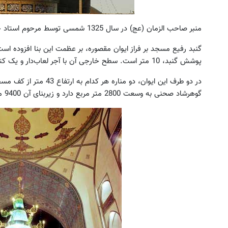
منبر صاحب الزمان (عج) در سال 1325 شمسی توسط مرحوم استاد حیدر نیکنام گلپایگانی مرمت شد.
پوشش گنبد، 10 متر است. سطح خارجی آن با آجر لعاب‌دار و یک کتیبه با خط کوفی تزیین شده است.
در دو طرف این ایوان، دو م
گوهرشاد صحنی به وسعت 2800 متر مربع دارد و زیربنای آن 9400 متر مربع است.