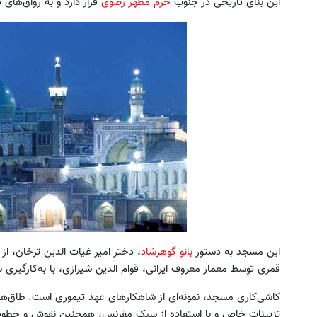
این بنای تاریخی در جنوب
حرم مطهر رضوی
قرار دارد و به رواق‌‌های
این پک تقویت موی جلبک توی حمومت
به بزرگترین جشنواره ایمپلنت تهر
خالیه!45%تخفیف
! | فقط ۲۵ میلیون !
خرید محصول
رزرورایگان نوبت
این مسجد به دستور
بانو گوهرشاد
قمری توسط معمار معروف ایرانی، قوام الدین شیرازی، با به‌کارگیر
کاشی‌کاری مسجد، نمونه‌ای از شاهکارهای عهد تیموری است. طاق‌‌ها
تزیینات خاص و با استفاده از سبک مقرنس، همچنین نقوش و خطوط د