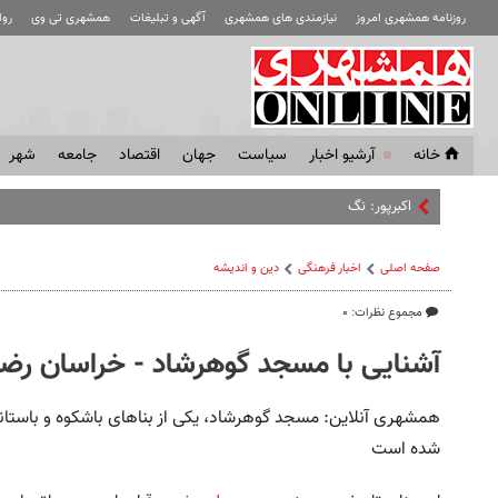
روزنامه همشهری امروز
نیازمندی های همشهری
آگهی و تبلیغات
همشهری تی وی
رو
خانه
آرشیو اخبار
سياست
جهان
اقتصاد
جامعه
شهر
اکبرپور: نگران سهراب هستم/ استقلال ف
صفحه اصلی
اخبار فرهنگی
دین و اندیشه
مجموع نظرات: ۰
آشنایی با مسجد گوهرشاد - خراسان رض
همشهری آنلاین: مسجد گوهرشاد، یکی از بناهای باشکوه و باستان
شده است