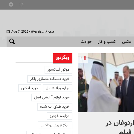
- جمعه ۱۶ مرداد ۱۴۰۵
Aug 7, 2026
عکس
کسب و کار
حوادث
وبگردی
موتور آسانسور
خرید دستگاه ماساژور بلکر
اجاره ویلا شمال
خرید ادکلن
خرید لوازم آرایشی اصل
خرید طلای آب شده
مزایده خودرو
اردوغان در
شادمهر عقیلی قطعه «گل
مرکز تزریق بوتاکس
فیلم
یاس» را بازخوانی کرد | ببینی