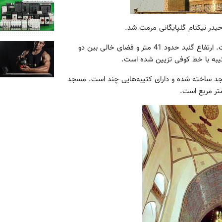
گنبد رفیع مسجد بر فراز ایوان مقصوره، بر عظمت این بنا افزوده است. ارتفاع گنبد حدود 41 متر و فضای خالی بین دو
ناره هر کدام به ارتفاع 43 متر از کف مسجد ساخته شده و دارای کتیبه‌‌هایی چند است. مسجد